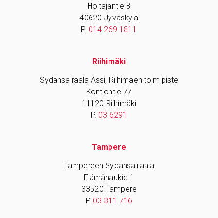
Hoitajantie 3
40620 Jyväskylä
P.
014 269 1811
Riihimäki
Sydänsairaala Assi, Riihimäen toimipiste
Kontiontie 77
11120 Riihimäki
P.
03 6291
Tampere
Tampereen Sydänsairaala
Elämänaukio 1
33520 Tampere
P.
03 311 716