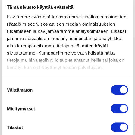
Jaa sivu:
Tämä sivusto käyttää evästeitä
Käytämme evästeitä tarjoamamme sisällön ja mainosten
räätälöimiseen, sosiaalisen median ominaisuuksien
tukemiseen ja kävijämäärämme analysoimiseen. Lisäksi
jaamme sosiaalisen median, mainosalan ja analytiikka-
alan kumppaneillemme tietoja siitä, miten käytät
sivustoamme. Kumppanimme voivat yhdistää näitä
tietoja muihin tietoihin, joita olet antanut heille tai joita on
kerätty, kun olet käyttänyt heidän palvelujaan.
Usein kysyttyä
Suostumuksen
Välttämätön
valinta
Anna palautetta
Mieltymykset
Palve­lu­neu­vonta
Tilastot