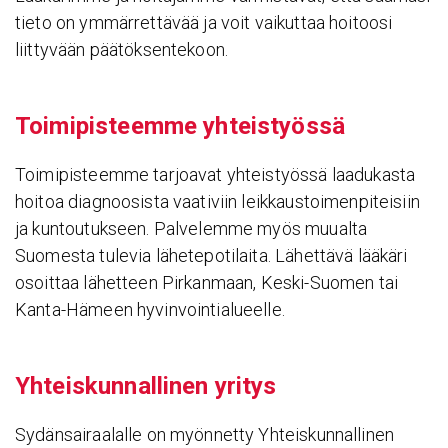
tieto on ymmärrettävää ja voit vaikuttaa hoitoosi
liittyvään päätöksentekoon.
Toimi­pis­teemme yhteis­työssä
Toimipisteemme tarjoavat yhteistyössä laadukasta
hoitoa diagnoosista vaativiin leikkaustoimenpiteisiin
ja kuntoutukseen. Palvelemme myös muualta
Suomesta tulevia lähetepotilaita. Lähettävä lääkäri
osoittaa lähetteen Pirkanmaan, Keski-Suomen tai
Kanta-Hämeen hyvinvointialueelle.
Yhteis­kun­nal­linen yritys
Sydänsairaalalle on myönnetty Yhteiskunnallinen