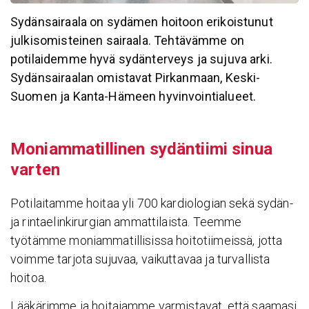
Sydänsairaala on sydämen hoitoon erikoistunut
julkisomisteinen sairaala.
Tehtävämme on
potilaidemme hyvä sydänterveys ja sujuva arki.
Sydänsairaalan omistavat Pirkanmaan, Keski-
Suomen ja Kanta-Hämeen hyvinvointialueet.
Moniam­ma­til­linen sydän­tiimi sinua
varten
Potilaitamme hoitaa yli 700 kardiologian sekä sydän-
ja rintaelinkirurgian ammattilaista. Teemme
työtämme moniammatillisissa hoitotiimeissä, jotta
voimme tarjota sujuvaa, vaikuttavaa ja turvallista
hoitoa.
Lääkärimme ja hoitajamme varmistavat, että saamasi