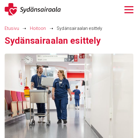
Siirry
sisältöön
Etusivu
➝
Hoitoon
➝
Sydänsairaalan esittely
Sydän­sai­raalan esit­tely