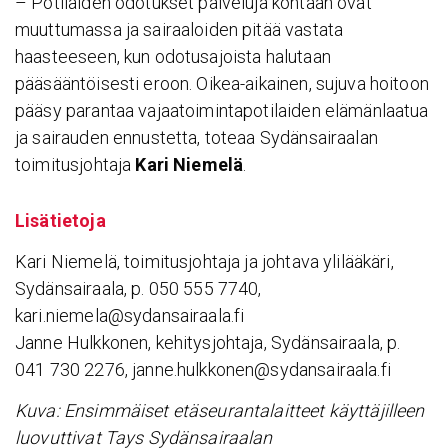
– Potilaiden odotukset palveluja kohtaan ovat
muuttumassa ja sairaaloiden pitää vastata
haasteeseen, kun odotusajoista halutaan
pääsääntöisesti eroon. Oikea-aikainen, sujuva hoitoon
pääsy parantaa vajaatoimintapotilaiden elämänlaatua
ja sairauden ennustetta, toteaa Sydänsairaalan
toimitusjohtaja
Kari Niemelä
.
Lisä­tie­toja
Kari Niemelä, toimitusjohtaja ja johtava ylilääkäri,
Sydänsairaala, p. 050 555 7740,
kari.niemela@sydansairaala.fi
Janne Hulkkonen, kehitysjohtaja, Sydänsairaala, p.
041 730 2276, janne.hulkkonen@sydansairaala.fi
Kuva: Ensimmäiset etäseurantalaitteet käyttäjilleen
luovuttivat Tays Sydänsairaalan