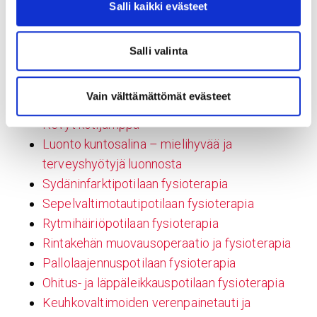
Rintaelinten leikkaushoidot
Salli kaikki evästeet
Sydänvalvonta
Fysioterapia Sydänsairaalassa
Salli valinta
Vajaatoimintapotilaan fysioterapia
TOS-toimenpidepotilaan fysioterapia
Vain välttämättömät evästeet
Tahdistinpotilaan fysioterapia
Kevyt kotijumppa
Luonto kuntosalina – mielihyvää ja
terveyshyötyjä luonnosta
Sydäninfarktipotilaan fysioterapia
Sepelvaltimotautipotilaan fysioterapia
Rytmihäiriöpotilaan fysioterapia
Rintakehän muovausoperaatio ja fysioterapia
Pallolaajennuspotilaan fysioterapia
Ohitus- ja läppäleikkauspotilaan fysioterapia
Keuhkovaltimoiden verenpainetauti ja