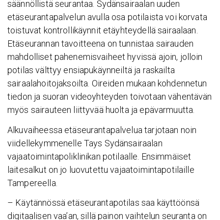
säännöllistä seurantaa. Sydänsairaalan uuden
etäseurantapalvelun avulla osa potilaista voi korvata
toistuvat kontrollikäynnit etäyhteydellä sairaalaan.
Etäseurannan tavoitteena on tunnistaa sairauden
mahdolliset pahenemisvaiheet hyvissä ajoin, jolloin
potilas välttyy ensiapukäynneiltä ja raskailta
sairaalahoitojaksoilta. Oireiden mukaan kohdennetun
tiedon ja suoran videoyhteyden toivotaan vähentävän
myös sairauteen liittyvää huolta ja epävarmuutta.
Alkuvaiheessa etäseurantapalvelua tarjotaan noin
viidellekymmenelle Tays Sydänsairaalan
vajaatoimintapoliklinikan potilaalle. Ensimmäiset
laitesalkut on jo luovutettu vajaatoimintapotilaille
Tampereella.
– Käytännössä etäseurantapotilas saa käyttöönsä
digitaalisen vaa’an, sillä painon vaihtelun seuranta on