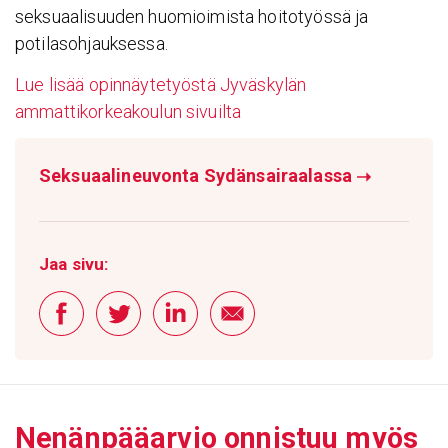
seksuaalisuuden huomioimista hoitotyössä ja
potilasohjauksessa.
Lue lisää opinnäytetyöstä Jyväskylän
ammattikorkeakoulun sivuilta
Seksuaalineuvonta Sydänsairaalassa
➝
Jaa sivu:
Nenän­pää­arvio onnistuu myös