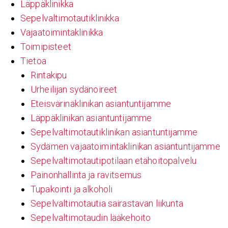
Läppäklinikka
Sepelvaltimotautiklinikka
Vajaatoimintaklinikka
Toimipisteet
Tietoa
Rintakipu
Urheilijan sydänoireet
Eteisvärinäklinikan asiantuntijamme
Läppäklinikan asiantuntijamme
Sepelvaltimotautiklinikan asiantuntijamme
Sydämen vajaatoimintaklinikan asiantuntijamme
Sepelvaltimotautipotilaan etähoitopalvelu
Painonhallinta ja ravitsemus
Tupakointi ja alkoholi
Sepelvaltimotautia sairastavan liikunta
Sepelvaltimotaudin lääkehoito