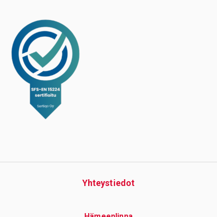
Yhteys­tiedot
Hämeenlinna