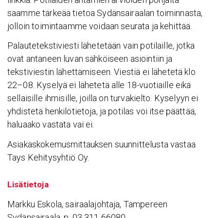
saamme tärkeää tietoa Sydänsairaalan toiminnasta,
jolloin toimintaamme voidaan seurata ja kehittää.
Palautetekstiviesti lähetetään vain potilaille, jotka
ovat antaneen luvan sähköiseen asiointiin ja
tekstiviestin lähettämiseen. Viestiä ei lähetetä klo
22–08. Kyselyä ei lähetetä alle 18-vuotiaille eikä
sellaisille ihmisille, joilla on turvakielto. Kyselyyn ei
yhdistetä henkilötietoja, ja potilas voi itse päättää,
haluaako vastata vai ei.
Asiakaskokemusmittauksen suunnittelusta vastaa
Tays Kehitysyhtiö Oy.
Lisätietoja
Markku Eskola, sairaalajohtaja, Tampereen
Sydänsairaala, p. 03 311 66080,