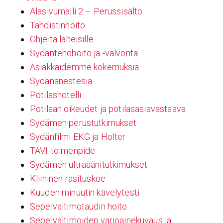
Alasivumalli 2 – Perussisältö
Tahdistinhoito
Ohjeita läheisille
Sydäntehohoito ja -valvonta
Asiakkaidemme kokemuksia
Sydänanestesia
Potilashotelli
Potilaan oikeudet ja potilasasiavastaava
Sydämen perustutkimukset
Sydänfilmi EKG ja Holter
TAVI-toimenpide
Sydämen ultraäänitutkimukset
Kliininen rasituskoe
Kuuden minuutin kävelytesti
Sepelvaltimotaudin hoito
Sepelvaltimoiden varjoainekuvaus ja