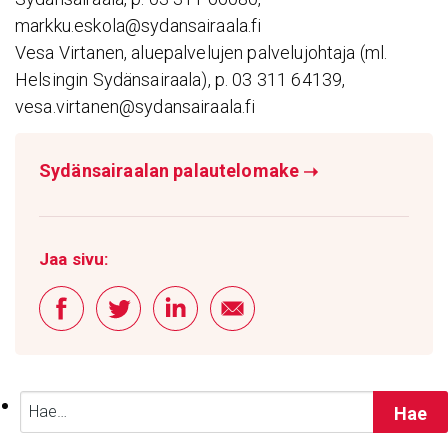
markku.eskola@sydansairaala.fi
Vesa Virtanen, aluepalvelujen palvelujohtaja (ml.
Helsingin Sydänsairaala), p. 03 311 64139,
vesa.virtanen@sydansairaala.fi
Sydänsairaalan palautelomake
➝
Jaa sivu:
Haku: