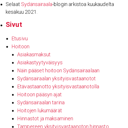
Selaat
Sydänsairaala
-blogin arkistoa kuukaudelta
kesäkuu 2021.
Sivut
Etusivu
Hoitoon
Asiakasmaksut
Asiakastyytyväisyys
Näin pääset hoitoon Sydänsairaalaan
Sydänsairaalan yksityisvastaanotot
Etävastaanotto yksityisvastaanotolla
Hoitoon pääsyn ajat
Sydänsairaalan tarina
Hoitojen lukumäärät
Hinnastot ja maksaminen
Tampereen yksityisvastaanoton hinnasto