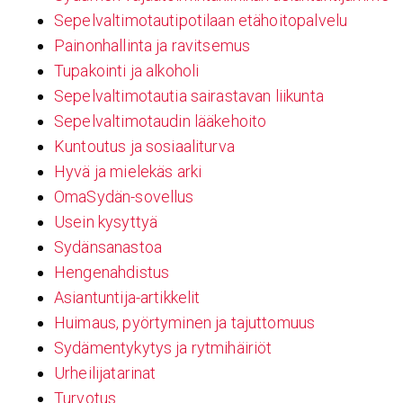
Sepelvaltimotautipotilaan etähoitopalvelu
Painonhallinta ja ravitsemus
Tupakointi ja alkoholi
Sepelvaltimotautia sairastavan liikunta
Sepelvaltimotaudin lääkehoito
Kuntoutus ja sosiaaliturva
Hyvä ja mielekäs arki
OmaSydän-sovellus
Usein kysyttyä
Sydänsanastoa
Hengenahdistus
Asiantuntija-artikkelit
Huimaus, pyörtyminen ja tajuttomuus
Sydämentykytys ja rytmihäiriöt
Urheilijatarinat
Turvotus