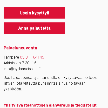
Usein kysyttyä
Anna palautetta
Palve­lu­neu­vonta
Tampere
03 311 64145
Arkisin klo 7.30–15
info@sydansairaala.fi
Jos haluat perua ajan tai sinulla on kysyttävää hoitoosi
liittyen, ota yhteyttä puhelimitse sinua hoitavaan
yksikköön.
Yksityisvastaanottojen ajanvaraus ja tiedustelut