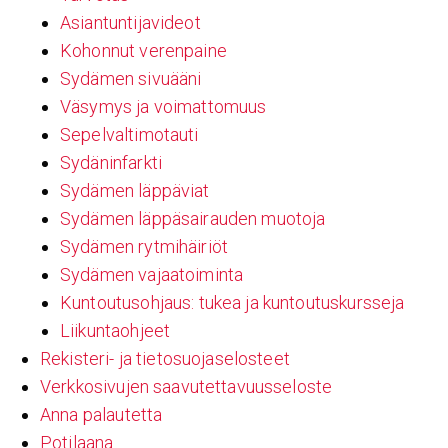
Asiantuntijavideot
Kohonnut verenpaine
Sydämen sivuääni
Väsymys ja voimattomuus
Sepelvaltimotauti
Sydäninfarkti
Sydämen läppäviat
Sydämen läppäsairauden muotoja
Sydämen rytmihäiriöt
Sydämen vajaatoiminta
Kuntoutusohjaus: tukea ja kuntoutuskursseja
Liikuntaohjeet
Rekisteri- ja tietosuojaselosteet
Verkkosivujen saavutettavuusseloste
Anna palautetta
Potilaana