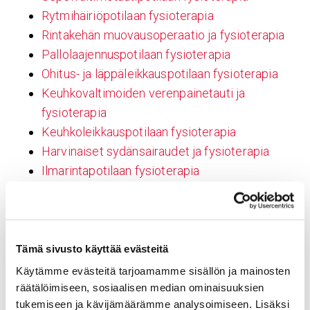
Rytmihäiriöpotilaan fysioterapia
Rintakehän muovausoperaatio ja fysioterapia
Pallolaajennuspotilaan fysioterapia
Ohitus- ja läppäleikkauspotilaan fysioterapia
Keuhkovaltimoiden verenpainetauti ja
fysioterapia
Keuhkoleikkauspotilaan fysioterapia
Harvinaiset sydänsairaudet ja fysioterapia
Ilmarintapotilaan fysioterapia
Aortan korjausleikkauspotilaan fysioterapia
Kuntoutuskurssit
Ammattilaisille
Kardiologian läheteohjeet
Tämä sivusto käyttää evästeitä
Aiemmat julkaisut
Käytämme evästeitä tarjoamamme sisällön ja mainosten
Sydän- ja rintaelinkirurgian läheteohjeet
räätälöimiseen, sosiaalisen median ominaisuuksien
tukemiseen ja kävijämäärämme analysoimiseen. Lisäksi
Päivystyspalvelu