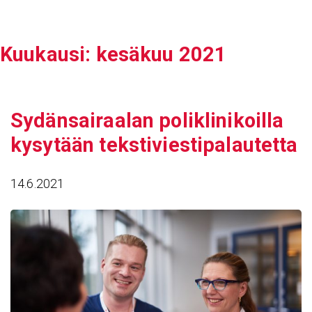
Siirry
sisältöön
Kuukausi:
kesäkuu 2021
Sydän­sai­raalan polikli­ni­koilla
kysy­tään teks­ti­vies­ti­pa­lau­tetta
14.6.2021