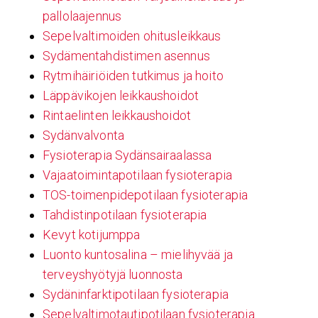
pallolaajennus
Sepelvaltimoiden ohitusleikkaus
Sydämentahdistimen asennus
Rytmihäiriöiden tutkimus ja hoito
Läppävikojen leikkaushoidot
Rintaelinten leikkaushoidot
Sydänvalvonta
Fysioterapia Sydänsairaalassa
Vajaatoimintapotilaan fysioterapia
TOS-toimenpidepotilaan fysioterapia
Tahdistinpotilaan fysioterapia
Kevyt kotijumppa
Luonto kuntosalina – mielihyvää ja
terveyshyötyjä luonnosta
Sydäninfarktipotilaan fysioterapia
Sepelvaltimotautipotilaan fysioterapia