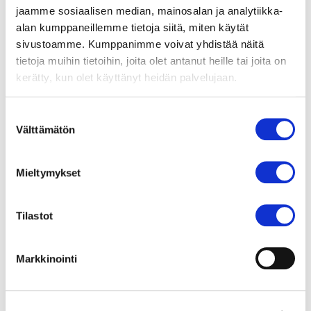
jaamme sosiaalisen median, mainosalan ja analytiikka-
Hinnastot
alan kumppaneillemme tietoja siitä, miten käytät
Konsultaatiopalvelut
sivustoamme. Kumppanimme voivat yhdistää näitä
Lähikardiologipalvelu
tietoja muihin tietoihin, joita olet antanut heille tai joita on
Etäkonsultaatiopalvelut eteisvärinän
kerätty, kun olet käyttänyt heidän palvelujaan.
diagnosoinnissa
Rakenteellisten sydänsairauksien moderni hoito
Suostumuksen
Välttämätön
Eteisvärinän katetriablaatiohoidot Tays
valinta
Sydänsairaalassa
Uusi hoitomuoto vastaa eteisvärinäepidemiaan
Mieltymykset
Yhteiskunnallinen vaikuttavuus
Laadunhallinta Sydänsairaalassa
Tilastot
Vastuullisuus
Ympäristövastuu
Markkinointi
Tutkimus- ja opetustoiminta
Sydänsairaala työpaikkana
Hankinnat