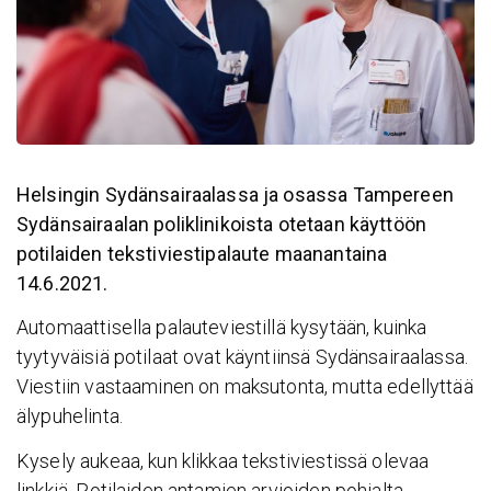
Helsingin Sydänsairaalassa ja osassa Tampereen
Sydänsairaalan poliklinikoista otetaan käyttöön
potilaiden tekstiviestipalaute maanantaina
14.6.2021.
Automaattisella palauteviestillä kysytään, kuinka
tyytyväisiä potilaat ovat käyntiinsä Sydänsairaalassa.
Viestiin vastaaminen on maksutonta, mutta edellyttää
älypuhelinta.
Kysely aukeaa, kun klikkaa tekstiviestissä olevaa
linkkiä. Potilaiden antamien arvioiden pohjalta