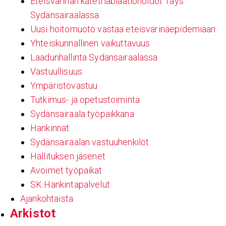
Eteisvärinän katetriablaatiohoidot Tays
Sydänsairaalassa
Uusi hoitomuoto vastaa eteisvärinäepidemiaan
Yhteiskunnallinen vaikuttavuus
Laadunhallinta Sydänsairaalassa
Vastuullisuus
Ympäristövastuu
Tutkimus- ja opetustoiminta
Sydänsairaala työpaikkana
Hankinnat
Sydänsairaalan vastuuhenkilöt
Hallituksen jäsenet
Avoimet työpaikat
SK Hankintapalvelut
Ajankohtaista
Arkistot