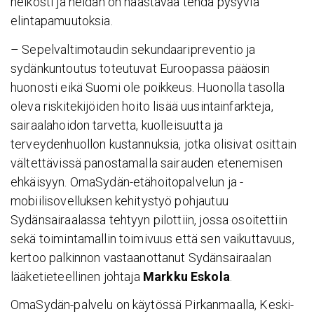
heikosti ja heidän on haastavaa tehdä pysyviä
elintapamuutoksia.
– Sepelvaltimotaudin sekundaaripreventio ja
sydänkuntoutus toteutuvat Euroopassa pääosin
huonosti eikä Suomi ole poikkeus. Huonolla tasolla
oleva riskitekijöiden hoito lisää uusintainfarkteja,
sairaalahoidon tarvetta, kuolleisuutta ja
terveydenhuollon kustannuksia, jotka olisivat osittain
vältettävissä panostamalla sairauden etenemisen
ehkäisyyn. OmaSydän-etähoitopalvelun ja -
mobiilisovelluksen kehitystyö pohjautuu
Sydänsairaalassa tehtyyn pilottiin, jossa osoitettiin
sekä toimintamallin toimivuus että sen vaikuttavuus,
kertoo palkinnon vastaanottanut Sydänsairaalan
lääketieteellinen johtaja
Markku Eskola
.
OmaSydän-palvelu on käytössä Pirkanmaalla, Keski-