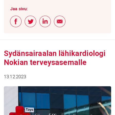
Jaa sivu:
Sydän­sai­raalan lähi­kar­dio­logi
Nokian terveys­a­se­malle
13.12.2023