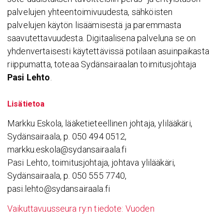
palvelujen yhteentoimivuudesta, sähköisten
palvelujen käytön lisäämisestä ja paremmasta
saavutettavuudesta. Digitaalisena palveluna se on
yhdenvertaisesti käytettävissä potilaan asuinpaikasta
riippumatta, toteaa Sydänsairaalan toimitusjohtaja
Pasi Lehto
.
Lisätietoa
Markku Eskola, lääketieteellinen johtaja, ylilääkäri,
Sydänsairaala, p. 050 494 0512,
markku.eskola@sydansairaala.fi
Pasi Lehto, toimitusjohtaja, johtava ylilääkäri,
Sydänsairaala, p. 050 555 7740,
pasi.lehto@sydansairaala.fi
Vaikuttavuusseura ry:n tiedote: Vuoden