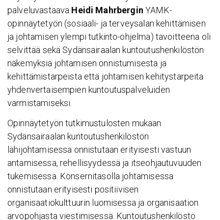
palveluvastaava
Heidi Mahrbergin
YAMK-
opinnäytetyön (sosiaali- ja terveysalan kehittämisen
ja johtamisen ylempi tutkinto-ohjelma) tavoitteena oli
selvittää sekä Sydänsairaalan kuntoutushenkilöstön
näkemyksiä johtamisen onnistumisesta ja
kehittämistarpeista että johtamisen kehitystarpeita
yhdenvertaisempien kuntoutuspalveluiden
varmistamiseksi.
Opinnäytetyön tutkimustulosten mukaan
Sydänsairaalan kuntoutushenkilöstön
lähijohtamisessa onnistutaan erityisesti vastuun
antamisessa, rehellisyydessä ja itseohjautuvuuden
tukemisessa. Konsernitasolla johtamisessa
onnistutaan erityisesti positiivisen
organisaatiokulttuurin luomisessa ja organisaation
arvopohjasta viestimisessä. Kuntoutushenkilöstö