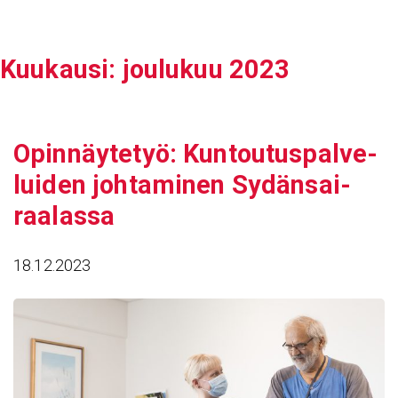
Siirry
sisältöön
Kuukausi:
joulukuu 2023
Opin­näy­tetyö: Kuntou­tus­pal­ve­
luiden johta­minen Sydän­sai­
raa­lassa
18.12.2023