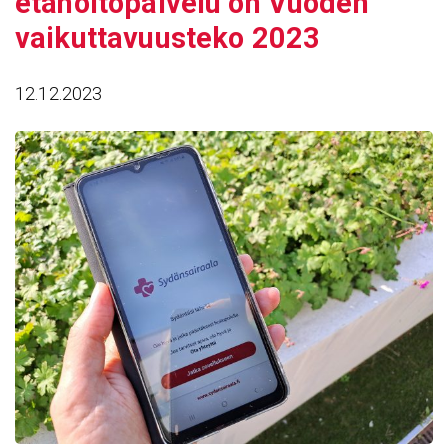
etähoi­to­pal­velu on Vuoden
vaikut­ta­vuus­teko 2023
12.12.2023