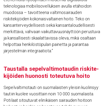
teknologiaa mobiilisovelluksen avulla etähoidon
muodossa – tavoitteena valtimosairauden
riskitekijöiden kokonaisvaltainen hoito. Teko on
kansanterveydellisesti sekä kansantaloudellisesti
merkittävä, vahvaan vaikuttavuusnäyttöön perustuva
ja kansallisesti skaalattavissa oleva, mikä osaltaan
helpottaa henkilöstöpulan painetta ja parantaa
järjestelmän integraatiota.”
Taus­talla sepel­val­ti­mo­taudin riski­te­
ki­jöiden huonosti toteu­tuva hoito
Sepelvaltimotauti on suomalaisten yleisin kuolinsyy:
tautiin kuolee vuosittain noin 10 000 suomalaista.
Potilaat sitoutuvat elinikäisen sairauden hoitoon