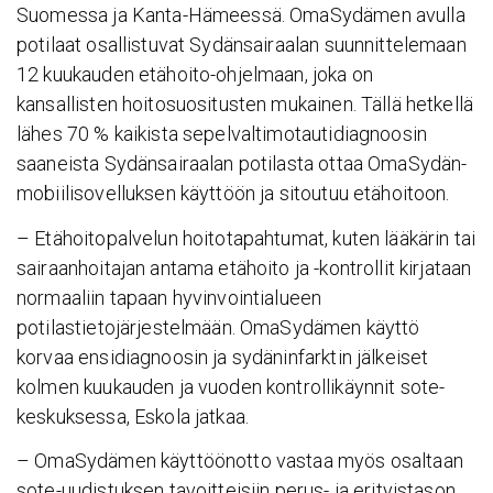
Suomessa ja Kanta-Hämeessä. OmaSydämen avulla
potilaat osallistuvat Sydänsairaalan suunnittelemaan
12 kuukauden etähoito-ohjelmaan, joka on
kansallisten hoitosuositusten mukainen. Tällä hetkellä
lähes 70 % kaikista sepelvaltimotautidiagnoosin
saaneista Sydänsairaalan potilasta ottaa OmaSydän-
mobiilisovelluksen käyttöön ja sitoutuu etähoitoon.
– Etähoitopalvelun hoitotapahtumat, kuten lääkärin tai
sairaanhoitajan antama etähoito ja -kontrollit kirjataan
normaaliin tapaan hyvinvointialueen
potilastietojärjestelmään. OmaSydämen käyttö
korvaa ensidiagnoosin ja sydäninfarktin jälkeiset
kolmen kuukauden ja vuoden kontrollikäynnit sote-
keskuksessa, Eskola jatkaa.
– OmaSydämen käyttöönotto vastaa myös osaltaan
sote-uudistuksen tavoitteisiin perus- ja erityistason