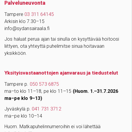
Palve­lu­neu­vonta
Tampere
03 311 64145
Arkisin klo 7.30–15
info@sydansairaala.fi
Jos haluat perua ajan tai sinulla on kysyttävää hoitoosi
liittyen, ota yhteyttä puhelimitse sinua hoitavaan
yksikköön.
Yksityisvastaanottojen ajanvaraus ja tiedustelut
Tampere p.
050 573 6875
ma–to klo 11–18, pe klo 11–15
(Huom. 1.–31.7.2026
ma–pe klo 9–13)
Jyväskylä p.
041 731 3712
ma–pe klo 10–14
Huom. Matkapuhelinnumeroihin ei voi lähettää