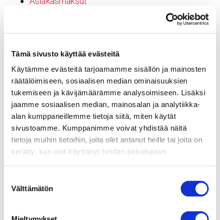
Asiakasmaksut
Asiakastyytyväisyys
Näin pääset hoitoon Sydänsairaalaan
Sydänsairaalan yksityisvastaanotot
Tämä sivusto käyttää evästeitä
Etävastaanotto yksityisvastaanotolla
Hoitoon pääsyn ajat
Käytämme evästeitä tarjoamamme sisällön ja mainosten
räätälöimiseen, sosiaalisen median ominaisuuksien
Sydänsairaalan tarina
tukemiseen ja kävijämäärämme analysoimiseen. Lisäksi
Hoitojen lukumäärät
jaamme sosiaalisen median, mainosalan ja analytiikka-
Hinnastot ja maksaminen
alan kumppaneillemme tietoja siitä, miten käytät
Tampereen yksityisvastaanoton hinnasto
sivustoamme. Kumppanimme voivat yhdistää näitä
Jyväskylän yksityisvastaanoton hinnasto
tietoja muihin tietoihin, joita olet antanut heille tai joita on
Hoidon laatu
kerätty, kun olet käyttänyt heidän palvelujaan.
Hoidon vaikuttavuus
Suostumuksen
Sydänsairaalan esittely
Välttämätön
valinta
Eteisvärinäklinikka
Läppäklinikka
Mieltymykset