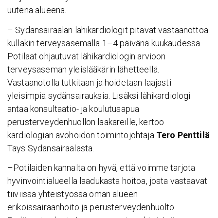
uutena alueena.
– Sydänsairaalan lähikardiologit pitävät vastaanottoa
kullakin terveysasemalla 1–4 päivänä kuukaudessa.
Potilaat ohjautuvat lähikardiologin arvioon
terveysaseman yleislääkärin lähetteellä.
Vastaanotolla tutkitaan ja hoidetaan laajasti
yleisimpiä sydänsairauksia. Lisäksi lähikardiologi
antaa konsultaatio- ja koulutusapua
perusterveydenhuollon lääkäreille, kertoo
kardiologian avohoidon toimintojohtaja
Tero Penttilä
Tays Sydänsairaalasta.
–Potilaiden kannalta on hyvä, että voimme tarjota
hyvinvointialueella laadukasta hoitoa, josta vastaavat
tiiviissä yhteistyössä oman alueen
erikoissairaanhoito ja perusterveydenhuolto.