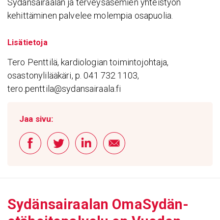
Sydänsairaalan ja terveysasemien yhteistyön
kehittäminen palvelee molempia osapuolia.
Lisätietoja
Tero Penttilä, kardiologian toimintojohtaja,
osastonylilääkäri, p. 041 732 1103,
tero.penttila@sydansairaala.fi
Jaa sivu:
Sydän­sai­raalan OmaSydän-