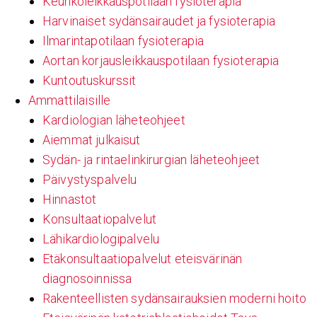
Keuhkoleikkauspotilaan fysioterapia
Harvinaiset sydänsairaudet ja fysioterapia
Ilmarintapotilaan fysioterapia
Aortan korjausleikkauspotilaan fysioterapia
Kuntoutuskurssit
Ammattilaisille
Kardiologian läheteohjeet
Aiemmat julkaisut
Sydän- ja rintaelinkirurgian läheteohjeet
Päivystyspalvelu
Hinnastot
Konsultaatiopalvelut
Lähikardiologipalvelu
Etäkonsultaatiopalvelut eteisvärinän
diagnosoinnissa
Rakenteellisten sydänsairauksien moderni hoito