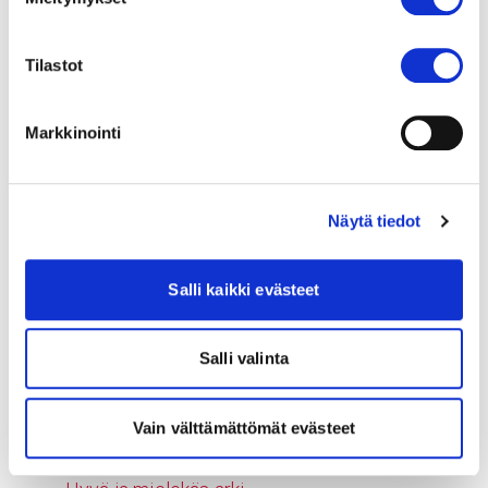
Sepelvaltimotautiklinikka
Vajaatoimintaklinikka
Toimipisteet
Tilastot
Tietoa
Rintakipu
Markkinointi
Urheilijan sydänoireet
Eteisvärinäklinikan asiantuntijamme
Läppäklinikan asiantuntijamme
Näytä tiedot
Sepelvaltimotautiklinikan asiantuntijamme
Sydämen vajaatoimintaklinikan asiantuntijamme
Salli kaikki evästeet
Sepelvaltimotautipotilaan etähoitopalvelu
Painonhallinta ja ravitsemus
Salli valinta
Tupakointi ja alkoholi
Sepelvaltimotautia sairastavan liikunta
Sepelvaltimotaudin lääkehoito
Vain välttämättömät evästeet
Kuntoutus ja sosiaaliturva