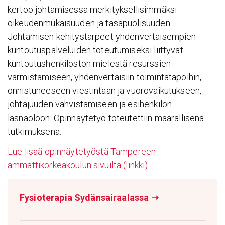
kertoo johtamisessa merkityksellisimmäksi
oikeudenmukaisuuden ja tasapuolisuuden.
Johtamisen kehitystarpeet yhdenvertaisempien
kuntoutuspalveluiden toteutumiseksi liittyvät
kuntoutushenkilöstön mielestä resurssien
varmistamiseen, yhdenvertaisiin toimintatapoihin,
onnistuneeseen viestintään ja vuorovaikutukseen,
johtajuuden vahvistamiseen ja esihenkilön
läsnäoloon. Opinnäytetyö toteutettiin määrällisenä
tutkimuksena.
Lue lisää opinnäytetyöstä Tampereen
ammattikorkeakoulun sivuilta (linkki)
Fysioterapia Sydänsairaalassa
➝