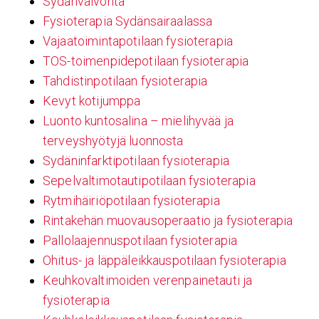
Sydänvalvonta
Fysioterapia Sydänsairaalassa
Vajaatoimintapotilaan fysioterapia
TOS-toimenpidepotilaan fysioterapia
Tahdistinpotilaan fysioterapia
Kevyt kotijumppa
Luonto kuntosalina – mielihyvää ja
terveyshyötyjä luonnosta
Sydäninfarktipotilaan fysioterapia
Sepelvaltimotautipotilaan fysioterapia
Rytmihäiriöpotilaan fysioterapia
Rintakehän muovausoperaatio ja fysioterapia
Pallolaajennuspotilaan fysioterapia
Ohitus- ja läppäleikkauspotilaan fysioterapia
Keuhkovaltimoiden verenpainetauti ja
fysioterapia