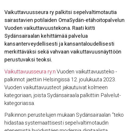
Vaikuttavuusseura ry palkitsi sepelvaltimotautia
sairastavien potilaiden OmaSydän-etähoitopalvelun
Vuoden vaikuttavuustekona. Raati kiitti
Sydänsairaalan kehittämää palvelua
kansanterveydellisesti ja kansantaloudellisesti
merkittäväksi sekä vahvaan vaikuttavuusnäyttöön
perustuvaksi teoksi.
Vaikuttavuusseura ry:n
Vuoden vaikuttavuusteko -
palkinnot jaettiin Helsingissä 12. joulukuuta 2023.
Vuoden vaikuttavuusteot jakautuivat kolmeen
kategoriaan, joista Sydänsairaala palkittiin Palvelut-
kategoriassa.
Palkinnon perustelujen mukaan Sydänsairaalan ”teko
hidastaa systemaattisesti sepelvaltimotaudin
etenemistä hyödyntäen modernia digitaalista