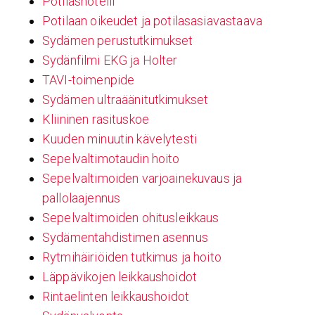
Potilashotelli
Potilaan oikeudet ja potilasasiavastaava
Sydämen perustutkimukset
Sydänfilmi EKG ja Holter
TAVI-toimenpide
Sydämen ultraäänitutkimukset
Kliininen rasituskoe
Kuuden minuutin kävelytesti
Sepelvaltimotaudin hoito
Sepelvaltimoiden varjoainekuvaus ja
pallolaajennus
Sepelvaltimoiden ohitusleikkaus
Sydämentahdistimen asennus
Rytmihäiriöiden tutkimus ja hoito
Läppävikojen leikkaushoidot
Rintaelinten leikkaushoidot