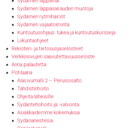
Sydämen läppäviat
Sydämen läppäsairauden muotoja
Sydämen rytmihäiriöt
Sydämen vajaatoiminta
Kuntoutusohjaus: tukea ja kuntoutuskursseja
Liikuntaohjeet
Rekisteri- ja tietosuojaselosteet
Verkkosivujen saavutettavuusseloste
Anna palautetta
Potilaana
Alasivumalli 2 – Perussisältö
Tahdistinhoito
Ohjeita läheisille
Sydäntehohoito ja -valvonta
Asiakkaidemme kokemuksia
Sydänanestesia