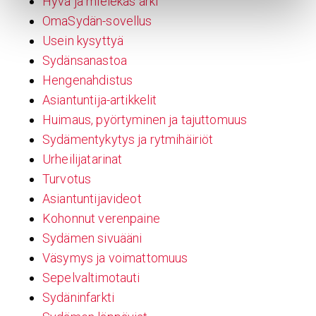
Hyvä ja mielekäs arki
OmaSydän-sovellus
Usein kysyttyä
Sydänsanastoa
Hengenahdistus
Asiantuntija-artikkelit
Huimaus, pyörtyminen ja tajuttomuus
Sydämentykytys ja rytmihäiriöt
Urheilijatarinat
Turvotus
Asiantuntijavideot
Kohonnut verenpaine
Sydämen sivuääni
Väsymys ja voimattomuus
Sepelvaltimotauti
Sydäninfarkti