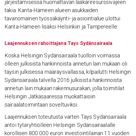
järjestämisessä huomattavan lääkäriresurssivajeen
takia. Kanta-Hämeen alueen asukkaiden
tavanomainen työssäkäynti- ja asiointialue ulottui
Kanta-Hämeen lisäksi Helsinkiin ja Tampereelle.
Laajennuksen rahoittajana Tays Sydänsairaala
Koska Helsingin Sydänsairaala tuolloin voimassa
olleen julkisista hankinnoista annetun lain mukaan oli
täysin julkisessa määräysvallassa, kilpailutti Helsingin
Sydänsairaala talvella 2016 julkisista hankinnoista
annetun lain mukaan rakennusurakan, jolla toimitilat
Helsingin Jätkäsaaressa muokattaisiin
sairaalatoimintaan soveltuviksi.
Laajennuksen toteutusta varten Tays Sydänsairaala
antoi tytäryhtiölleen Helsingin Sydänsairaalalle
korollisen 800 000 euron investointilainan 11 vuoden