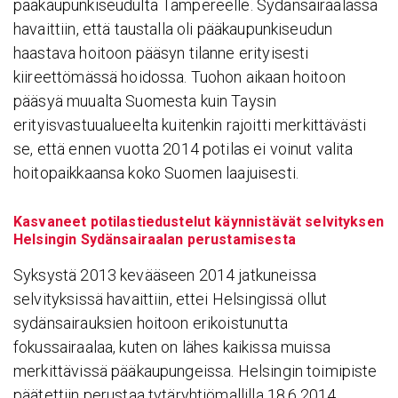
pääkaupunkiseudulta Tampereelle. Sydänsairaalassa
havaittiin, että taustalla oli pääkaupunkiseudun
haastava hoitoon pääsyn tilanne erityisesti
kiireettömässä hoidossa. Tuohon aikaan hoitoon
pääsyä muualta Suomesta kuin Taysin
erityisvastuualueelta kuitenkin rajoitti merkittävästi
se, että ennen vuotta 2014 potilas ei voinut valita
hoitopaikkaansa koko Suomen laajuisesti.
Kasvaneet potilastiedustelut käynnistävät selvityksen
Helsingin Sydänsairaalan perustamisesta
Syksystä 2013 kevääseen 2014 jatkuneissa
selvityksissä havaittiin, ettei Helsingissä ollut
sydänsairauksien hoitoon erikoistunutta
fokussairaalaa, kuten on lähes kaikissa muissa
merkittävissä pääkaupungeissa. Helsingin toimipiste
päätettiin perustaa tytäryhtiömallilla 18.6.2014.