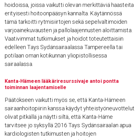
hoidoissa, joissa vaikutti olevan merkittäviä haasteita
erityisesti hoitoonpääsyn kannalta. Käytännössä
tämä tarkoitti rytmisiirtojen sekä sepelvaltimoiden
varjoainekuvausten ja pallolaajennusten aloittamista.
Vaativimmat tutkimukset ja hoidot toteutettaisiin
edelleen Tays Sydänsairaalassa Tampereella tai
potilaan oman kotikunnan yliopistollisessa
sairaalassa.
Kanta-Hämeen lääkäriresurssivaje antoi pontta
toiminnan laajentamiselle
Päätökseen vaikutti myös se, että Kanta-Hämeen
sairaanhoitopiirin kanssa käydyt yhteistyöneuvottelut
olivat pitkällä ja näytti siltä, että Kanta-Häme
tarvitsee jo syksyllä 2016 Tays Sydänsairaalan apua
kardiologisten tutkimusten ja hoitojen