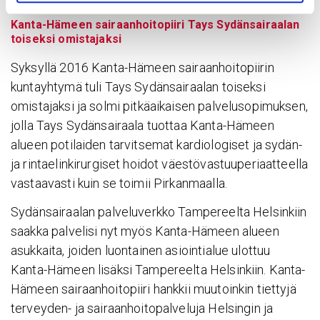
Kanta-Hämeen sairaanhoitopiiri Tays Sydänsairaalan
toiseksi omistajaksi
Syksyllä 2016 Kanta-Hämeen sairaanhoitopiirin
kuntayhtymä tuli Tays Sydänsairaalan toiseksi
omistajaksi ja solmi pitkäaikaisen palvelusopimuksen,
jolla Tays Sydänsairaala tuottaa Kanta-Hämeen
alueen potilaiden tarvitsemat kardiologiset ja sydän-
ja rintaelinkirurgiset hoidot väestövastuuperiaatteella
vastaavasti kuin se toimii Pirkanmaalla.
Sydänsairaalan palveluverkko Tampereelta Helsinkiin
saakka palvelisi nyt myös Kanta-Hämeen alueen
asukkaita, joiden luontainen asiointialue ulottuu
Kanta-Hämeen lisäksi Tampereelta Helsinkiin. Kanta-
Hämeen sairaanhoitopiiri hankkii muutoinkin tiettyjä
terveyden- ja sairaanhoitopalveluja Helsingin ja