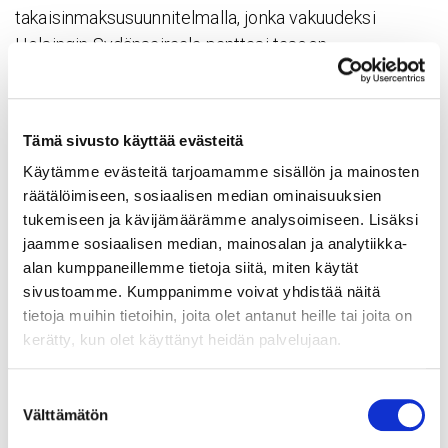
takaisinmaksusuunnitelmalla, jonka vakuudeksi
Helsingin Sydänsairaala panttasi taseen
käyttöomaisuutensa. Lisäksi Tays Sydänsairaala
vuokrasi tytäryhtiölleen tutkimus- ja
hoitolaitekalustoa. Tays Sydänsairaala siis
Tämä sivusto käyttää evästeitä
käytännössä rahoitti kokonaan Helsingin
Käytämme evästeitä tarjoamamme sisällön ja mainosten
Sydänsairaalan toiminnan laajentamisen
räätälöimiseen, sosiaalisen median ominaisuuksien
tavanomaisiin sairaalapalveluihin, ja Helsingin
tukemiseen ja kävijämäärämme analysoimiseen. Lisäksi
Sydänsairaala oli yksiselitteisesti kunnallisen Tays
jaamme sosiaalisen median, mainosalan ja analytiikka-
Sydänsairaalan määräysvallassa.
alan kumppaneillemme tietoja siitä, miten käytät
sivustoamme. Kumppanimme voivat yhdistää näitä
Ensimmäiset sepelvaltimoiden varjoainekuvaukset
tietoja muihin tietoihin, joita olet antanut heille tai joita on
syksyllä 2016
kerätty, kun olet käyttänyt heidän palvelujaan.
Kun Etelä-Suomen aluehallintovirasto oli myöntänyt
Suostumuksen
sairaalalle laajennetun toimiluvan, aloitettiin Helsingin
Välttämätön
valinta
Sydänsairaalassa sairaalatoiminta 6.9.2016 tekemällä