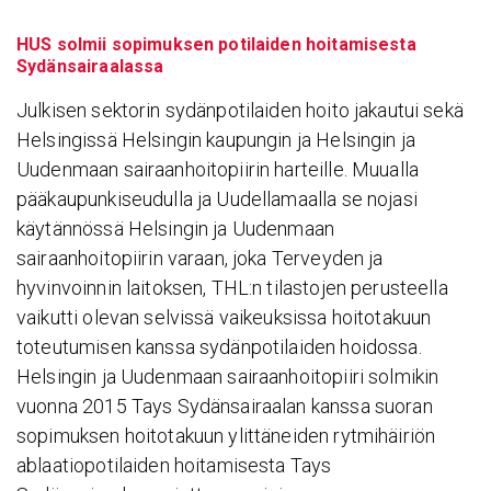
HUS solmii sopimuksen potilaiden hoitamisesta
Sydänsairaalassa
Julkisen sektorin sydänpotilaiden hoito jakautui sekä
Helsingissä Helsingin kaupungin ja Helsingin ja
Uudenmaan sairaanhoitopiirin harteille. Muualla
pääkaupunkiseudulla ja Uudellamaalla se nojasi
käytännössä Helsingin ja Uudenmaan
sairaanhoitopiirin varaan, joka Terveyden ja
hyvinvoinnin laitoksen, THL:n tilastojen perusteella
vaikutti olevan selvissä vaikeuksissa hoitotakuun
toteutumisen kanssa sydänpotilaiden hoidossa.
Helsingin ja Uudenmaan sairaanhoitopiiri solmikin
vuonna 2015 Tays Sydänsairaalan kanssa suoran
sopimuksen hoitotakuun ylittäneiden rytmihäiriön
ablaatiopotilaiden hoitamisesta Tays