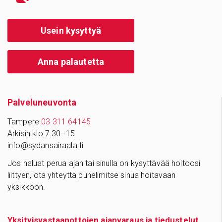
Usein kysyttyä
Anna palautetta
Palve­lu­neu­vonta
Tampere
03 311 64145
Arkisin klo 7.30–15
info@sydansairaala.fi
Jos haluat perua ajan tai sinulla on kysyttävää hoitoosi
liittyen, ota yhteyttä puhelimitse sinua hoitavaan
yksikköön.
Yksityisvastaanottojen ajanvaraus ja tiedustelut