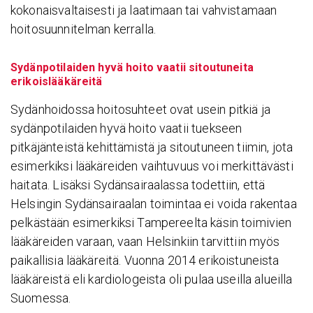
kokonaisvaltaisesti ja laatimaan tai vahvistamaan
hoitosuunnitelman kerralla.
Sydänpotilaiden hyvä hoito vaatii sitoutuneita
erikoislääkäreitä
Sydänhoidossa hoitosuhteet ovat usein pitkiä ja
sydänpotilaiden hyvä hoito vaatii tuekseen
pitkäjänteistä kehittämistä ja sitoutuneen tiimin, jota
esimerkiksi lääkäreiden vaihtuvuus voi merkittävästi
haitata. Lisäksi Sydänsairaalassa todettiin, että
Helsingin Sydänsairaalan toimintaa ei voida rakentaa
pelkästään esimerkiksi Tampereelta käsin toimivien
lääkäreiden varaan, vaan Helsinkiin tarvittiin myös
paikallisia lääkäreitä. Vuonna 2014 erikoistuneista
lääkäreistä eli kardiologeista oli pulaa useilla alueilla
Suomessa.