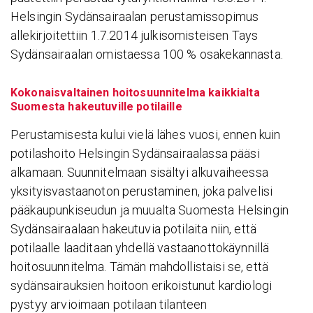
Helsingin Sydänsairaalan perustamissopimus
allekirjoitettiin 1.7.2014 julkisomisteisen Tays
Sydänsairaalan omistaessa 100 % osakekannasta.
Kokonaisvaltainen hoitosuunnitelma kaikkialta
Suomesta hakeutuville potilaille
Perustamisesta kului vielä lähes vuosi, ennen kuin
potilashoito Helsingin Sydänsairaalassa pääsi
alkamaan. Suunnitelmaan sisältyi alkuvaiheessa
yksityisvastaanoton perustaminen, joka palvelisi
pääkaupunkiseudun ja muualta Suomesta Helsingin
Sydänsairaalaan hakeutuvia potilaita niin, että
potilaalle laaditaan yhdellä vastaanottokäynnillä
hoitosuunnitelma. Tämän mahdollistaisi se, että
sydänsairauksien hoitoon erikoistunut kardiologi
pystyy arvioimaan potilaan tilanteen