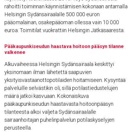
rahoitti toiminnan käynnistämisen kokonaan antamalla
Helsingin Sydänsairaalalle 500 000 euron
pääomalainan, osakepääoman ollessa vain 10 000
euroa. Toimitilat vuokrattiin Helsingin Jätkäsaaresta.
Pääkaupunkiseudun haastava hoitoon pääsyn tilanne
valkenee
Alkuvaiheessa Helsingin Sydänsairaala keskittyi
yksinomaan ilman lähetettä saapuvien
yksityisvastaanottopotilaiden hoitamiseen. Kysyntää
palveluille selvästikin oli, sillä potilastiedustelujen
määrä jatkoi kasvuaan. Kokonaiskuva
pääkaupunkiseudun haastavasta hoitoonpääsyn
tilanteesta alkoi valjeta Sydänsairaalalle
sairaanhoitajan puhelinpalvelun potilaskyselyjen
perusteella.