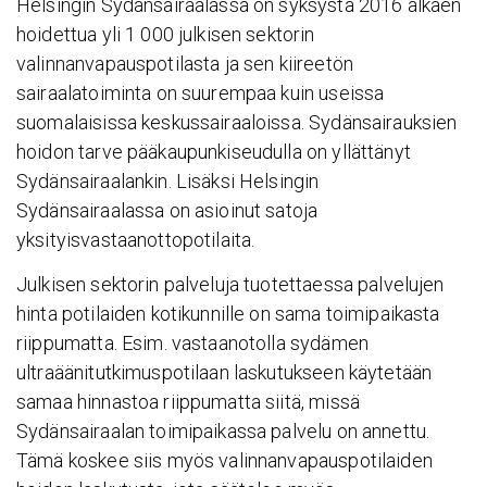
Helsingin Sydänsairaalassa on syksystä 2016 alkaen
hoidettua yli 1 000 julkisen sektorin
valinnanvapauspotilasta ja sen kiireetön
sairaalatoiminta on suurempaa kuin useissa
suomalaisissa keskussairaaloissa. Sydänsairauksien
hoidon tarve pääkaupunkiseudulla on yllättänyt
Sydänsairaalankin. Lisäksi Helsingin
Sydänsairaalassa on asioinut satoja
yksityisvastaanottopotilaita.
Julkisen sektorin palveluja tuotettaessa palvelujen
hinta potilaiden kotikunnille on sama toimipaikasta
riippumatta. Esim. vastaanotolla sydämen
ultraäänitutkimuspotilaan laskutukseen käytetään
samaa hinnastoa riippumatta siitä, missä
Sydänsairaalan toimipaikassa palvelu on annettu.
Tämä koskee siis myös valinnanvapauspotilaiden