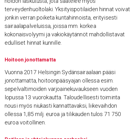
hoidon laskutusta, jota säätelee myös
terveydenhuoltolaki. Yksityispotilaiden hinnat voivat
jonkin verran poiketa kuntahinnoista, erityisesti
sairaalapalveluissa, joissa mm. korkea
kokonaisvolyymi ja vakiokäytännöt mahdollistavat
edulliset hinnat kunnille.
Hoitoon jonottamatta
Vuonna 2017 Helsingin Sydänsairaalaan pääsi
jonottamatta, hoitoonpääsyajan ollessa esim.
sepelvaltimoiden varjoainekuvaukseen vuoden
lopussa 13 vuorokautta. Taloudellisesti toiminta
nousi myös niukasti kannattavaksi, liikevaihdon
ollessa 1,85 milj. euroa ja tilikauden tulos 71 750
euroa voitollinen.