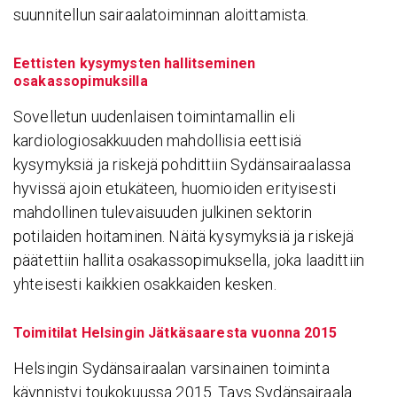
suunnitellun sairaalatoiminnan aloittamista.
Eettisten kysymysten hallitseminen
osakassopimuksilla
Sovelletun uudenlaisen toimintamallin eli
kardiologiosakkuuden mahdollisia eettisiä
kysymyksiä ja riskejä pohdittiin Sydänsairaalassa
hyvissä ajoin etukäteen, huomioiden erityisesti
mahdollinen tulevaisuuden julkinen sektorin
potilaiden hoitaminen. Näitä kysymyksiä ja riskejä
päätettiin hallita osakassopimuksella, joka laadittiin
yhteisesti kaikkien osakkaiden kesken.
Toimitilat Helsingin Jätkäsaaresta vuonna 2015
Helsingin Sydänsairaalan varsinainen toiminta
käynnistyi toukokuussa 2015. Tays Sydänsairaala