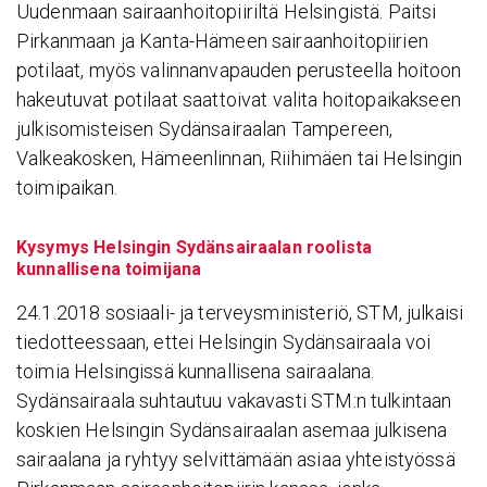
Uudenmaan sairaanhoitopiiriltä Helsingistä. Paitsi
Pirkanmaan ja Kanta-Hämeen sairaanhoitopiirien
potilaat, myös valinnanvapauden perusteella hoitoon
hakeutuvat potilaat saattoivat valita hoitopaikakseen
julkisomisteisen Sydänsairaalan Tampereen,
Valkeakosken, Hämeenlinnan, Riihimäen tai Helsingin
toimipaikan.
Kysymys Helsingin Sydänsairaalan roolista
kunnallisena toimijana
24.1.2018 sosiaali- ja terveysministeriö, STM, julkaisi
tiedotteessaan, ettei Helsingin Sydänsairaala voi
toimia Helsingissä kunnallisena sairaalana.
Sydänsairaala suhtautuu vakavasti STM:n tulkintaan
koskien Helsingin Sydänsairaalan asemaa julkisena
sairaalana ja ryhtyy selvittämään asiaa yhteistyössä