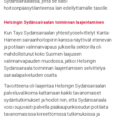
Sydänsairaalassa, jotta se saisi
hoitoonpääsytilanteensa lain edellyttämälle tasolle.
Helsingin Sydänsairaalan toiminnan laajentaminen
Kun Tays Sydänsairaalan yhteistyöselvittelyt Kanta-
Hämeen sairaanhoitopiirin kanssa näyttivät etenevän
ja potilaan valinnanvapaus julkisella sektorilla oli
mahdollistunut koko Suomen laajuisen
valinnanvapauden muodossa, jatkoi Helsingin
Sydänsairaala toiminnan laajentamisen selvittelyä
sairaalapalveluiden osalta.
Tavoitteena oli laajentaa Helsingin Sydänsairaalan
palveluvalikoima kattamaan kaikki tavanomaiset
sydäntutkimukset ja hoidot niin, että Sydänsairaala
voisi sujuvasti palvella pääkaupunkiseudun potilaita
tavanomaisissa kiireettömissä tutkimuksissa ja