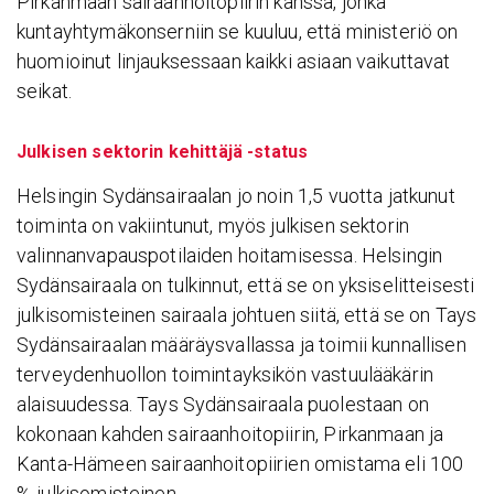
Pirkanmaan sairaanhoitopiirin kanssa, jonka
kuntayhtymäkonserniin se kuuluu, että ministeriö on
huomioinut linjauksessaan kaikki asiaan vaikuttavat
seikat.
Julkisen sektorin kehittäjä -status
Helsingin Sydänsairaalan jo noin 1,5 vuotta jatkunut
toiminta on vakiintunut, myös julkisen sektorin
valinnanvapauspotilaiden hoitamisessa. Helsingin
Sydänsairaala on tulkinnut, että se on yksiselitteisesti
julkisomisteinen sairaala johtuen siitä, että se on Tays
Sydänsairaalan määräysvallassa ja toimii kunnallisen
terveydenhuollon toimintayksikön vastuulääkärin
alaisuudessa. Tays Sydänsairaala puolestaan on
kokonaan kahden sairaanhoitopiirin, Pirkanmaan ja
Kanta-Hämeen sairaanhoitopiirien omistama eli 100
% julkisomisteinen.