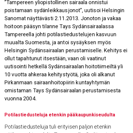
”Tampereen yliopistollinen sairaala onnistui
poistamaan sydänleikkausjonot”, uutisoi Helsingin
Sanomat näyttävästi 2.11.2013. Jonoton ja vakaa
hoitoon pääsyn tilanne Tays Sydänsairaalassa
Tampereella johti potilastiedustelujen kasvuun
muualta Suomesta, ja antoi sysäyksen myös
Helsingin Sydänsairaalan perustamiselle. Kehitys ei
ollut tapahtunut itsestään, vaan oli vaatinut
uutisointi hetkellä Sydänsairaalan hoitotiimeiltä yli
10 vuotta ahkeraa kehitystyötä, joka oli alkanut
Pirkanmaan sairaanhoitopiirin kuntayhtymän
omistaman Tays Sydänsairaalan perustamisesta
vuonna 2004.
Potilastiedusteluja etenkin pääkaupunkiseudulta
Potilastiedusteluja tuli erityisen paljon etenkin