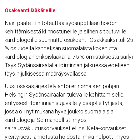
Osakeanti lääkäreille
Näin päätettiin toteuttaa sydänpotilaan hoidon
kehittämisestä kiinnostuneille ja siihen sitoutuville
kardiologeille suunnattu osakeanti. Osakkaaksi tuli 25
% osuudella kahdeksan suomalaista kokenutta
kardiologian erikoislääkäriä. 75 % omistuksesta säilyi
Tays Sydänsairaalalla toiminnan jatkuessa edelleen
täysin julkisessa määräysvallassa.
Uusi osakasjärjestely antoi erinomaisen pohjan
Helsingin Sydänsairaalan tulevalle kehittämiselle,
erityisesti toiminnan sujuvalle ylösajolle tyhjästä,
jossa oli nyt mukana hyvä joukko suomalaisia
kardiologeja. Se mahdollisti myös
sairausvakuutuskorvaukset eli ns. Kela-korvaukset
yksityisesti annetusta hoidosta, mikä helpotti myös