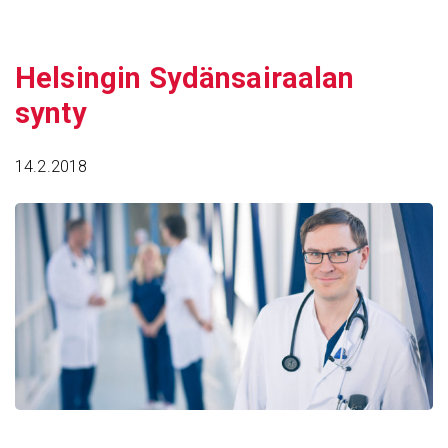
Siirry
sisältöön
Helsingin Sydän­sai­raalan
synty
14.2.2018