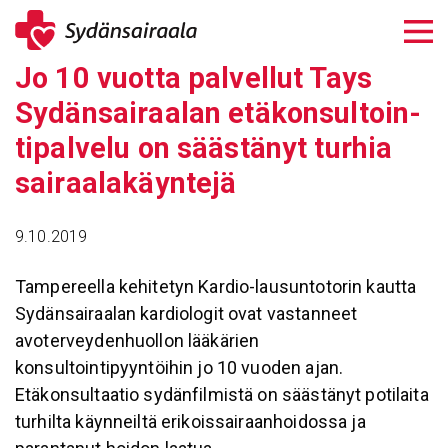
Siirry
sisältöön
Jo 10 vuotta palvellut Tays
Sydän­sai­raalan etäkon­sul­toin­
ti­pal­velu on sääs­tänyt turhia
sairaa­la­käyn­tejä
9.10.2019
Tampereella kehitetyn Kardio-lausuntotorin kautta
Sydänsairaalan kardiologit ovat vastanneet
avoterveydenhuollon lääkärien
konsultointipyyntöihin jo 10 vuoden ajan.
Etäkonsultaatio sydänfilmistä on säästänyt potilaita
turhilta käynneiltä erikoissairaanhoidossa ja