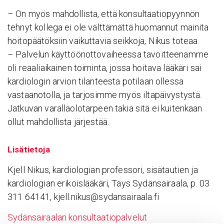
– On myös mahdollista, että konsultaatiopyynnön
tehnyt kollega ei ole välttämättä huomannut mainita
hoitopäätöksiin vaikuttavia seikkoja, Nikus toteaa.
– Palvelun käyttöönottovaiheessa tavoitteenamme
oli reaaliaikainen toiminta, jossa hoitava lääkäri sai
kardiologin arvion tilanteesta potilaan ollessa
vastaanotolla, ja tarjosimme myös iltapäivystystä.
Jatkuvan varallaolotarpeen takia sitä ei kuitenkaan
ollut mahdollista järjestää.
Lisätietoja
Kjell Nikus, kardiologian professori, sisätautien ja
kardiologian erikoislääkäri, Tays Sydänsairaala, p. 03
311 64141, kjell.nikus@sydansairaala.fi
Sydänsairaalan konsultaatiopalvelut