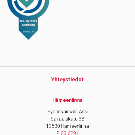
Yhteys­tiedot
Hämeenlinna
Sydänsairaala Assi
Sairaalakatu 3B
13530 Hämeenlinna
P.
03 6291