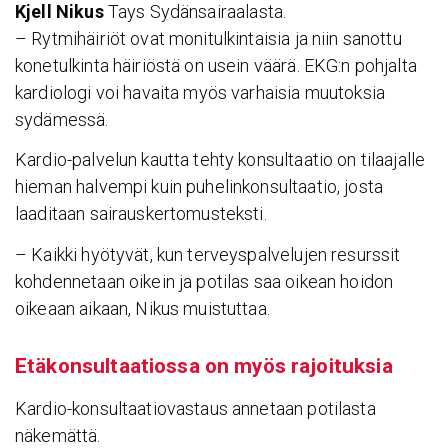
Kjell Nikus
Tays Sydänsairaalasta.
– Rytmihäiriöt ovat monitulkintaisia ja niin sanottu
konetulkinta häiriöstä on usein väärä. EKG:n pohjalta
kardiologi voi havaita myös varhaisia muutoksia
sydämessä.
Kardio-palvelun kautta tehty konsultaatio on tilaajalle
hieman halvempi kuin puhelinkonsultaatio, josta
laaditaan sairauskertomusteksti.
– Kaikki hyötyvät, kun terveyspalvelujen resurssit
kohdennetaan oikein ja potilas saa oikean hoidon
oikeaan aikaan, Nikus muistuttaa.
Etäkon­sul­taa­tiossa on myös rajoi­tuksia
Kardio-konsultaatiovastaus annetaan potilasta
näkemättä.