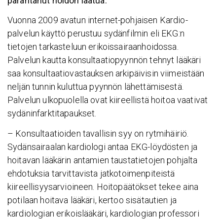
parantanut hoidon laatua.
Vuonna 2009 avatun internet-pohjaisen Kardio-
palvelun käyttö perustuu sydänfilmin eli EKG:n
tietojen tarkasteluun erikoissairaanhoidossa.
Palvelun kautta konsultaatiopyynnön tehnyt lääkäri
saa konsultaatiovastauksen arkipäivisin viimeistään
neljän tunnin kuluttua pyynnön lähettämisestä.
Palvelun ulkopuolella ovat kiireellistä hoitoa vaativat
sydäninfarktitapaukset.
– Konsultaatioiden tavallisin syy on rytmihäiriö.
Sydänsairaalan kardiologi antaa EKG-löydösten ja
hoitavan lääkärin antamien taustatietojen pohjalta
ehdotuksia tarvittavista jatkotoimenpiteistä
kiireellisyysarvioineen. Hoitopäätökset tekee aina
potilaan hoitava lääkäri, kertoo sisätautien ja
kardiologian erikoislääkäri, kardiologian professori