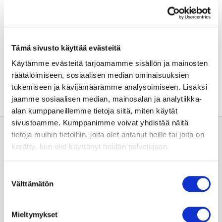
terveydenhuollon ammattilaisille
Lähikardiologipalvelu
Tämä sivusto käyttää evästeitä
Jaa sivu:
Käytämme evästeitä tarjoamamme sisällön ja mainosten
räätälöimiseen, sosiaalisen median ominaisuuksien
tukemiseen ja kävijämäärämme analysoimiseen. Lisäksi
jaamme sosiaalisen median, mainosalan ja analytiikka-
alan kumppaneillemme tietoja siitä, miten käytät
sivustoamme. Kumppanimme voivat yhdistää näitä
tietoja muihin tietoihin, joita olet antanut heille tai joita on
kerätty, kun olet käyttänyt heidän palvelujaan.
Suostumuksen
Välttämätön
valinta
Usein kysyttyä
Mieltymykset