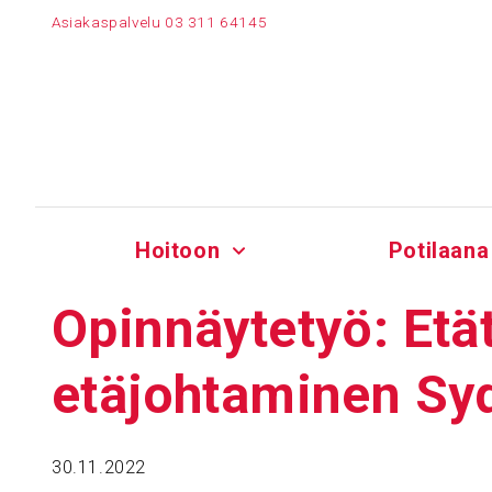
Siirry
Asiakaspalvelu
03 311 64145
sisältöön
Hoitoon
Potilaana
Opin­näy­tetyö: Etä
etäjoh­ta­minen Syd
30.11.2022