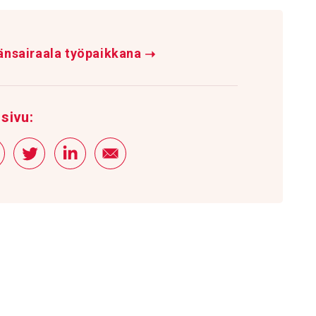
änsairaala työpaikkana
➝
sivu: