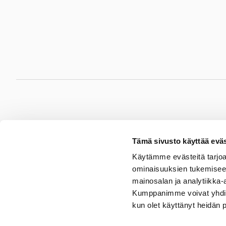
Hämeenlinna
Jyv
Tämä sivusto käyttää eväs
Sydänsairaala Assi
Sydänsa
Käytämme evästeitä tarjoa
Sairaalakatu 3B
Hoita
ominaisuuksien tukemisee
13530 Hämeenlinna
40620 
mainosalan ja analytiikka-
P.
03 6291
P.
014
Kumppanimme voivat yhdistää 
kun olet käyttänyt heidän 