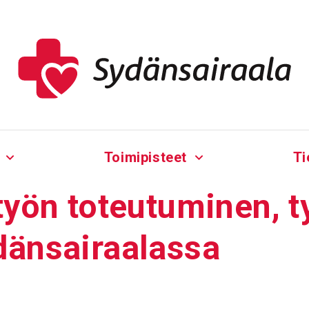
Toimipisteet
Ti
työn toteu­tu­minen, ty
än­sai­raa­lassa