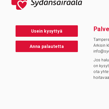
Palve
Usein kysyttyä
Tamper
Arkisin 
Anna palautetta
info@syd
Jos halu
on kysyt
ota yhte
hoitavaa