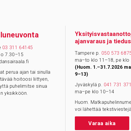
Yksityisvastaanotto
­lu­neu­vonta
ajanvaraus ja tiedus
e
03 311 64145
Tampere p.
050 573 687
klo 7.30–15
ma–to klo 11–18, pe klo
ansairaala.fi
(Huom. 1.–31.7.2026 ma
at perua ajan tai sinulla
9–13)
tävää hoitoosi liittyen,
Jyväskylä p.
041 731 37
yttä puhelimitse sinua
ma–pe klo 10–14
n yksikköön.
Huom. Matkapuhelinnumer
voi lähettää tekstiviestejä
Varaa aika