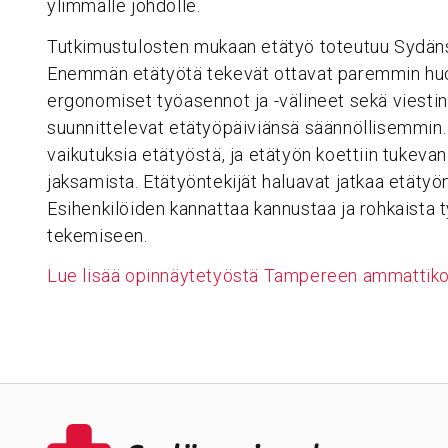
ylimmälle johdolle.
Tutkimustulosten mukaan etätyö toteutuu Sydänsa
Enemmän etätyötä tekevät ottavat paremmin huo
ergonomiset työasennot ja -välineet sekä viesti
suunnittelevat etätyöpäiviänsä säännöllisemmin. V
vaikutuksia etätyöstä, ja etätyön koettiin tukeva
jaksamista. Etätyöntekijät haluavat jatkaa etäty
Esihenkilöiden kannattaa kannustaa ja rohkaista t
tekemiseen.
Lue lisää opinnäytetyöstä Tampereen ammattikor