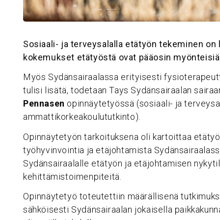
Sosiaali- ja terveysalalla etätyön tekeminen on 
kokemukset etätyöstä ovat pääosin myönteisiä
Myös Sydänsairaalassa erityisesti fysioterapeutt
tulisi lisätä, todetaan Tays Sydänsairaalan saira
Pennasen
opinnäytetyössä (sosiaali- ja terveys
ammattikorkeakoulututkinto).
Opinnäytetyön tarkoituksena oli kartoittaa etäty
työhyvinvointia ja etäjohtamista Sydänsairaalassa
Sydänsairaalalle etätyön ja etäjohtamisen nykyti
kehittämistoimenpiteitä.
Opinnäytetyö toteutettiin määrällisenä tutkimukse
sähköisesti Sydänsairaalan jokaisella paikkakunna