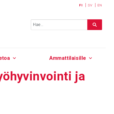
FI
SV
EN
Haku:
etoa
Ammattilaisille
öhy­vin­vointi ja