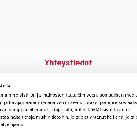
Yhteys­tiedot
äskylä
Riihimäki
Tamp
teitä
iraala Nova
Sydänsairaala Assi,
Tampe
mamme sisällön ja mainosten räätälöimiseen, sosiaalisen medi
jantie 3
Riihimäen toimipiste
Sydänsa
n ja kävijämäärämme analysoimiseen. Lisäksi jaamme sosiaali
Jyväskylä
Kontiontie 77
Elämäna
alan kumppaneillemme tietoja siitä, miten käytät sivustoamme.
 269 1811
11120 Riihimäki
33520 T
näitä tietoja muihin tietoihin, joita olet antanut heille tai joita 
P.
03 6291
P.
03 31
palvelujaan.