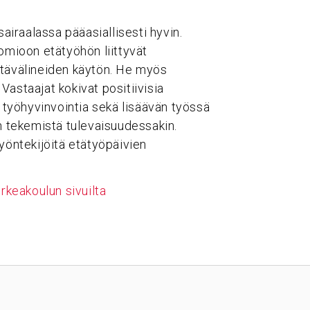
iraalassa pääasiallisesti hyvin.
mioon etätyöhön liittyvät
ntävälineiden käytön. He myös
astaajat kokivat positiivisia
n työhyvinvointia sekä lisäävän työssä
ön tekemistä tulevaisuudessakin.
yöntekijöitä etätyöpäivien
keakoulun sivuilta