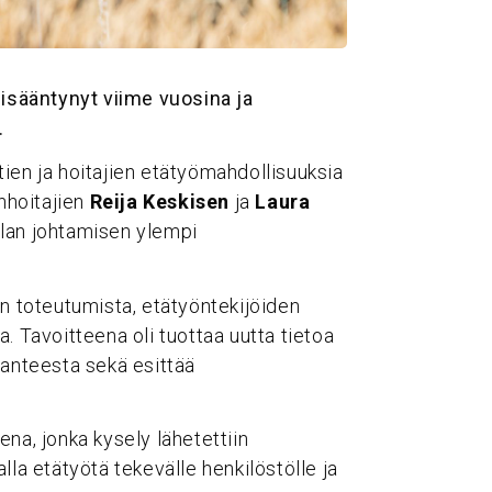
lisääntynyt viime vuosina ja
.
ien ja hoitajien etätyömahdollisuuksia
anhoitajien
Reija Keskisen
ja
Laura
alan johtamisen ylempi
ön toteutumista, etätyöntekijöiden
. Tavoitteena oli tuottaa uutta tietoa
lanteesta sekä esittää
na, jonka kysely lähetettiin
lla etätyötä tekevälle henkilöstölle ja