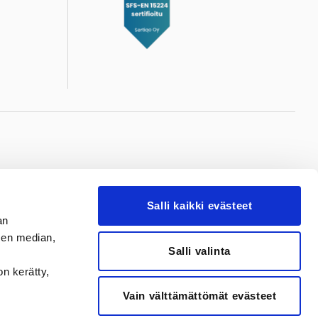
ere
Valkeakoski
Salli kaikki evästeet
reen
Valkeakosken
an
iraala
Sydänsairaala
sen median,
Salli valinta
ukio 1
Ulvajankatu 20
ampere
37600 Valkeakoski
on kerätty,
1 716
P.
03 311 611
Vain välttämättömät evästeet