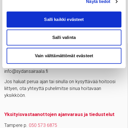
Näytä tiedot
Usein kysyttyä
Salli kaikki evästeet
Anna palautetta
Salli valinta
Palve­lu­neu­vonta
Vain välttämättömät evästeet
Tampere
03 311 64145
Arkisin klo 7.30–15
info@sydansairaala.fi
Jos haluat perua ajan tai sinulla on kysyttävää hoitoosi
liittyen, ota yhteyttä puhelimitse sinua hoitavaan
yksikköön.
Yksityisvastaanottojen ajanvaraus ja tiedustelut
Tampere p.
050 573 6875