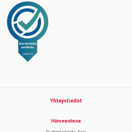
Yhteys­tiedot
Hämeenlinna