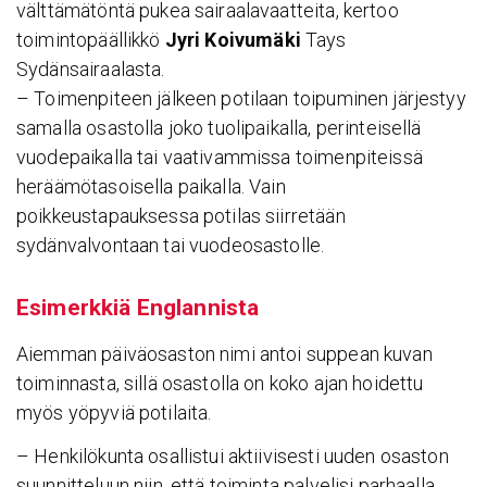
välttämätöntä pukea sairaalavaatteita, kertoo
toimintopäällikkö
Jyri Koivumäki
Tays
Sydänsairaalasta.
– Toimenpiteen jälkeen potilaan toipuminen järjestyy
samalla osastolla joko tuolipaikalla, perinteisellä
vuodepaikalla tai vaativammissa toimenpiteissä
heräämötasoisella paikalla. Vain
poikkeustapauksessa potilas siirretään
sydänvalvontaan tai vuodeosastolle.
Esimerkkiä Englan­nista
Aiemman päiväosaston nimi antoi suppean kuvan
toiminnasta, sillä osastolla on koko ajan hoidettu
myös yöpyviä potilaita.
– Henkilökunta osallistui aktiivisesti uuden osaston
suunnitteluun niin, että toiminta palvelisi parhaalla