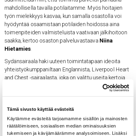
mahdollisella tavalla potilaitamme. Myös hoitajien
työn mielekkyys kasvaa, kun samalla osastolla voi
hyödyntää osaamistaan potilaiden hoidossa aina
toimenpiteiden valmisteluista vaativaan jälkihoitoon
saakka, kertoo osaston palveluvastaava
Niina
Hietamies
.
Sydänsairaala haki uuteen toimintatapaan ideoita
yhteistyökumppaniltaan Englannista, Liverpool Heart
and Chest -sairaalasta, joka on valittu useita kertoja
Englannin parhaaksi julkiseksi sairaalaksi.
– Liverpoolissa on saatu hyviä kokemuksia siitä, että
hoito pystytään järjestämään tehokkaasti myös
Tämä sivusto käyttää evästeitä
kodinomaisessa tilassa, toteaa toimintojohtaja,
Käytämme evästeitä tarjoamamme sisällön ja mainosten
ylilääkäri
Markku Eskola
.
räätälöimiseen, sosiaalisen median ominaisuuksien
tukemiseen ja kävijämäärämme analysoimiseen. Lisäksi