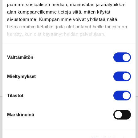
Lisätietoja
jaamme sosiaalisen median, mainosalan ja analytiikka-
alan kumppaneillemme tietoja siitä, miten käytät
Markku Eskola, toimintojohtaja, kardiologian ylilääkäri,
sivustoamme. Kumppanimme voivat yhdistää näitä
p. 03 311 66080, markku.eskola@sydansairaala.fi
tietoja muihin tietoihin, joita olet antanut heille tai joita on
Mirja Tilus, palvelupäällikkö, p. 03 311 69208,
kerätty, kun olet käyttänyt heidän palvelujaan.
mirja.tilus@sydansairaala.fi
Suostumuksen
Välttämätön
valinta
Jaa sivu:
Mieltymykset
Tilastot
Markkinointi