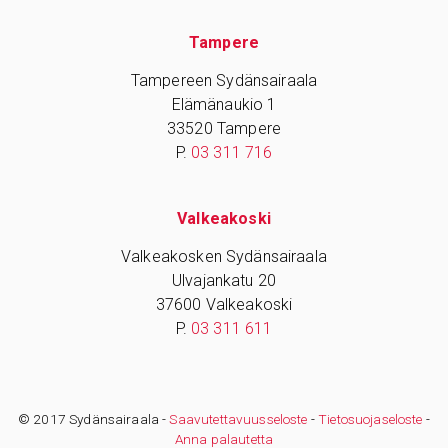
Tampere
Tampereen Sydänsairaala
Elämänaukio 1
33520 Tampere
P.
03 311 716
Valkeakoski
Valkeakosken Sydänsairaala
Ulvajankatu 20
37600 Valkeakoski
P.
03 311 611
© 2017 Sydänsairaala -
Saavutettavuusseloste
-
Tietosuojaseloste
-
Anna palautetta