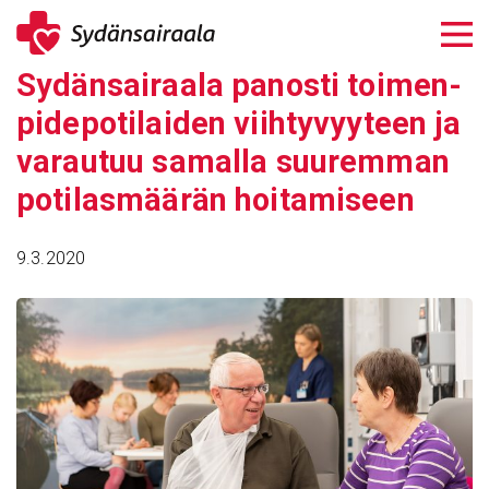
Siirry
sisältöön
Sydän­sai­raala panosti toimen­
pi­de­po­ti­laiden viih­ty­vyy­teen ja
varautuu samalla suuremman
poti­las­määrän hoita­mi­seen
9.3.2020