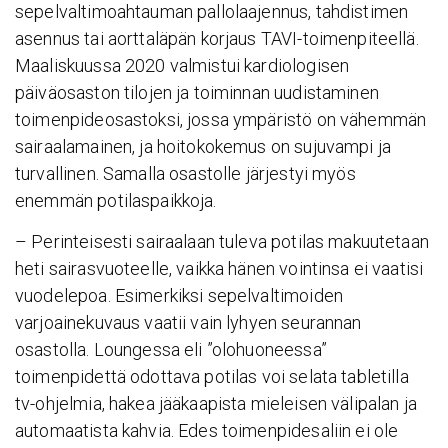
sepelvaltimoahtauman pallolaajennus, tahdistimen
asennus tai aorttaläpän korjaus TAVI-toimenpiteellä.
Maaliskuussa 2020 valmistui kardiologisen
päiväosaston tilojen ja toiminnan uudistaminen
toimenpideosastoksi, jossa ympäristö on vähemmän
sairaalamainen, ja hoitokokemus on sujuvampi ja
turvallinen. Samalla osastolle järjestyi myös
enemmän potilaspaikkoja.
– Perinteisesti sairaalaan tuleva potilas makuutetaan
heti sairasvuoteelle, vaikka hänen vointinsa ei vaatisi
vuodelepoa. Esimerkiksi sepelvaltimoiden
varjoainekuvaus vaatii vain lyhyen seurannan
osastolla. Loungessa eli ”olohuoneessa”
toimenpidettä odottava potilas voi selata tabletilla
tv-ohjelmia, hakea jääkaapista mieleisen välipalan ja
automaatista kahvia. Edes toimenpidesaliin ei ole