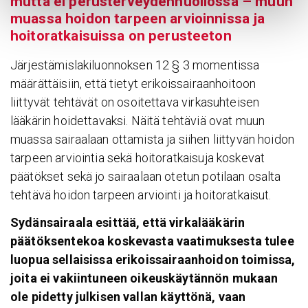
mutta ei perus­ter­vey­den­huol­lossa – muun
muassa hoidon tarpeen arvioin­nissa ja
hoito­rat­kai­suissa on perus­teeton
Järjestämislakiluonnoksen 12 § 3 momentissa
määrättäisiin, että tietyt erikoissairaanhoitoon
liittyvät tehtävät on osoitettava virkasuhteisen
lääkärin hoidettavaksi. Näitä tehtäviä ovat muun
muassa sairaalaan ottamista ja siihen liittyvän hoidon
tarpeen arviointia sekä hoitoratkaisuja koskevat
päätökset sekä jo sairaalaan otetun potilaan osalta
tehtävä hoidon tarpeen arviointi ja hoitoratkaisut.
Sydänsairaala esittää, että virkalääkärin
päätöksentekoa koskevasta vaatimuksesta tulee
luopua
sellaisissa erikoissairaanhoidon toimissa,
joita ei vakiintuneen oikeuskäytännön mukaan
ole pidetty
julkisen vallan käyttönä, vaan