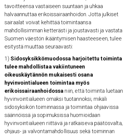
tavoitteensa vastaiseen suuntaan ja uhkaa
halvaannuttaa erikoissairaanhoidon. Jotta julkiset
sairaalat voivat kehittää toimintaansa
mahdollisimman ketterästi ja joustavasti ja vastata
Suomen väestön ikääntymisen haasteeseen, tulee
esitystä muuttaa seuraavasti:
1)
Sidosyksikkömuodossa harjoitettu toiminta
tulee mahdollistaa vakiintuneen
oikeuskäytännön mukaisesti osana
hyvinvointialueen toimintaa myös
erikoissairaanhoidossa
niin, että toiminta luetaan
hyvinvointialueen omaksi tuotannoksi, mikäli
sidosyksikön toiminnassa ja toimintaa ohjaavissa
säännöissä ja sopimuksissa huomioidaan
hyvinvointialueen riittävä ja ratkaiseva päätösvalta,
ohjaus- ja valvontamahdollisuus sekä toiminnan