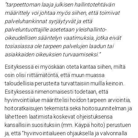
”tarpeettoman laaja julkisen hallintotehtävän
määrittely voi johtaa myös siihen, että toimivat
palveluhankinnat syrjäytyvät ja että
palveluntuottajille asetetaan yleishallinto-
oikeudellisen sääntelyn vaatimuksia, jotka eivät
tosiasiassa ole tarpeen palvelujen laadun tai
asiakkaiden oikeuksien turvaamiseksi.”
Esityksessä ei myöskään oteta kantaa siihen, miltä
osin olisi riittämätöntä, että muun muassa
taloudellisia perusteita turvattaisiin muilla keinoin.
Esityksessä nimenomaisesti todetaan, että
hyvinvointialue määrittelisi hoidon tarpeen arviointia,
hoitoratkaisujen tekemistä sekä hoitosuunnitelman ja
lähetteen laatimista koskevat ohjeistuksensa
kansallisiin suosituksiin (mm. Käypä hoito) perustuen
ja, että ”hyvinvointialueen ohjauksella ja valvonnalla