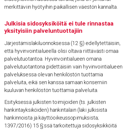
merkittäviin hyötyihin paikallisen väestön kannalta.
Julkisia sido­syk­si­köitä ei tule rinnastaa
yksi­tyi­siin palve­lun­tuot­ta­jiin
Järjestämislakiluonnoksessa (12 §) edellytettäisiin,
että hyvinvointialueella olisi oltava riittävästi omaa
palvelutuotantoa. Hyvinvointialueen omana
palvelutuotantona pidettäisiin vain hyvinvointialueen
palveluksessa olevan henkilöstön tuottamia
palveluita, eikä sen kanssa samaan konserniin
kuuluvan henkilöstön tuottamia palveluita.
Esityksessä julkisten toimijoiden (ts. julkisten
hankintayksiköiden) hankintalain (laki julkisista
hankinnoista ja käyttöoikeussopimuksista;
1397/2016) 15 §:ssä tarkoitettuja sidosyksikköitä