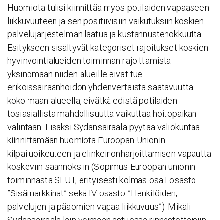
Huomiota tulisi kiinnittää myös potilaiden vapaaseen
liikkuvuuteen ja sen positiivisiin vaikutuksiin koskien
palvelujärjestelmän laatua ja kustannustehokkuutta.
Esitykseen sisältyvät kategoriset rajoitukset koskien
hyvinvointialueiden toiminnan rajoittamista
yksinomaan niiden alueille eivät tue
erikoissairaanhoidon yhdenvertaista saatavuutta
koko maan alueella, eivätkä edistä potilaiden
tosiasiallista mahdollisuutta vaikuttaa hoitopaikan
valintaan. Lisäksi Sydänsairaala pyytää valiokuntaa
kiinnittämään huomiota Euroopan Unionin
kilpailuoikeuteen ja elinkeinonharjoittamisen vapautta
koskeviin säännöksiin (Sopimus Euroopan unionin
toiminnasta SEUT, erityisesti kolmas osa I osasto
”Sisämarkkinat” sekä IV osasto ”Henkilöiden,
palvelujen ja pääomien vapaa liikkuvuus”). Mikäli
Sydänsairaala lain voimaan astuessa rinnastettaisiin