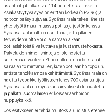
asiantuntijat julkaisivat 114 tieteellistä artikkelia.
Asiakastyytyväisyys on erittäin korkea (NPS 96) ja
hoitoon pääsy sujuvaa. Sydänsairaala tekee läheistä
yhteistyötä muun muassa potilasjärjestön kanssa.
Sydänsairaalamalli on osoittanut, että julkinen
terveydenhuolto voi olla samaan aikaan
potilaslähtöistä, vaikuttavaa ja kustannustehokasta.
Palveluiden nimellishintoja ei ole nostettu
seitsemään vuoteen. Yhtiömalli on mahdollistanut
sairaalan toimintamallien, kuten potilaan hoitopolun,
entistä tehokkaampaa kehittämistä. Sydänsairaala on
haluttu työpaikka työllistäen lähes 700 asiantuntijaa.
Sydänsairaala on myös kansainvälisesti tunnustettu
ja palkittu suomalaisen erikoissairaanhoidon
huippuyksikkö.
Jos esitykseen ei tehdä muutoksia, uudistus etenee