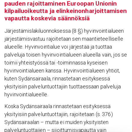
pauden rajoit­ta­minen Euroopan Unionin
kilpai­luoi­keutta ja elin­kei­non­har­joit­ta­misen
vapautta koskevia sään­nöksiä
Järjestämislakiluonnoksessa (8 §) hyvinvointialueen
järjestämisvastuu rajoitetaan sen maantieteelliselle
alueelle. Hyvinvointialue voi järjestää ja tuottaa
palveluja toisen hyvinvointialueen alueella vain, jos se
toimii yhteistyössä tai -toiminnassa kyseisen
hyvinvointialueen kanssa. Hyvinvointialueen yhtiöt,
kuten Sydänsairaala, rinnastetaan esityksessä
yksityisiin palveluntuottajiin tuottaessaan palveluja
hyvinvointialueelle.
Koska Sydänsairaala rinnastetaan esityksessä
yksityisiin palveluntuottajiin, rajoitetaan (s. 376)
Sydänsairaalan – mutta ei muiden yksityisten
palveluntuottajien – sijoittumisvapautta vain