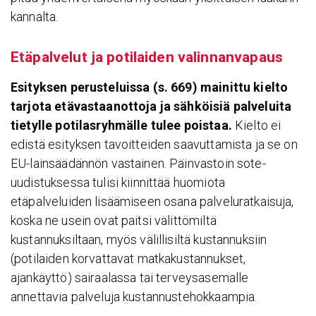
kannalta.
Etäpal­velut ja poti­laiden valin­nan­va­paus
Esityksen perusteluissa (s. 669) mainittu kielto
tarjota etävastaanottoja ja sähköisiä palveluita
tietylle
potilasryhmälle tulee poistaa.
Kielto ei
edistä esityksen tavoitteiden saavuttamista ja se on
EU-lainsäädännön vastainen. Päinvastoin sote-
uudistuksessa tulisi kiinnittää huomiota
etäpalveluiden lisäämiseen osana palveluratkaisuja,
koska ne usein ovat paitsi välittömiltä
kustannuksiltaan, myös välillisiltä kustannuksiin
(potilaiden korvattavat matkakustannukset,
ajankäyttö) sairaalassa tai terveysasemalle
annettavia palveluja kustannustehokkaampia.