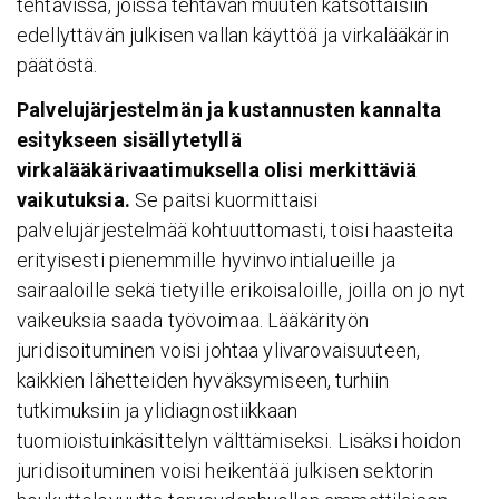
tehtävissä, joissa tehtävän muuten katsottaisiin
edellyttävän julkisen vallan käyttöä ja virkalääkärin
päätöstä.
Palvelujärjestelmän ja kustannusten kannalta
esitykseen sisällytetyllä
virkalääkärivaatimuksella olisi merkittäviä
vaikutuksia.
Se paitsi kuormittaisi
palvelujärjestelmää kohtuuttomasti, toisi haasteita
erityisesti pienemmille hyvinvointialueille ja
sairaaloille sekä tietyille erikoisaloille, joilla on jo nyt
vaikeuksia saada työvoimaa. Lääkärityön
juridisoituminen voisi johtaa ylivarovaisuuteen,
kaikkien lähetteiden hyväksymiseen, turhiin
tutkimuksiin ja ylidiagnostiikkaan
tuomioistuinkäsittelyn välttämiseksi. Lisäksi hoidon
juridisoituminen voisi heikentää julkisen sektorin