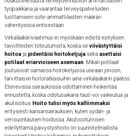
houkuttelevuutta terveydenhuollon ammattilaisen
työpaikkana ja vaarantaa terveyspalveluiden
tuottamisen sote-ammattilaisten määrän
vähentyessä entisestään.
Virkalääkärivaatimus ei myöskään edistä esityksen
tavoitteiden toteutumista, koska se
viivästyttäisi
hoitoa
ja
pidentäisi hoitoketjuja
sekä
asettaisi
potilaat eriarvioiseen asemaan
. Mikäli potilaat
joutuisivat samassa hoitoketjussa useaan jonoon,
tarvittaisiin hoitoratkaisuihin aina virkalääkärin päätös.
Etenevissä sairauksissa odottaminen heikentää
ennustetta, koska odotusaikana tauti voi vaikeutua ja
akutisoitua.
Hoito tulisi myös kalliimmaksi
erityisesti kansansairauksien, kuten sydän- ja
verisuontautien hoidossa. Akutisoitumisen
edellyttämä päivystyshoito on suunnitelmallista
kiireetöntä hoitoa kalliimpaa, puhumattakaan