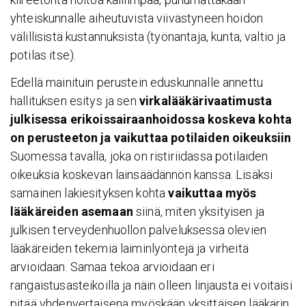
yhteiskunnalle aiheutuvista viivästyneen hoidon
välillisistä kustannuksista (työnantaja, kunta, valtio ja
potilas itse).
Edellä mainituin perustein eduskunnalle annettu
hallituksen esitys ja sen
virkalääkärivaatimusta
julkisessa erikoissairaanhoidossa koskeva kohta
on perusteeton
ja vaikuttaa potilaiden oikeuksiin
Suomessa tavalla, joka on ristiriidassa potilaiden
oikeuksia koskevan lainsäädännön kanssa. Lisäksi
samainen lakiesityksen kohta
vaikuttaa myös
lääkäreiden asemaan
siinä, miten yksityisen ja
julkisen terveydenhuollon palveluksessa olevien
lääkäreiden tekemiä laiminlyöntejä ja virheitä
arvioidaan. Samaa tekoa arvioidaan eri
rangaistusasteikoilla ja näin olleen linjausta ei voitaisi
pitää yhdenvertaisena myöskään yksittäisen lääkärin