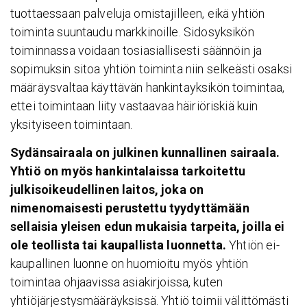
tuottaessaan palveluja omistajilleen, eikä yhtiön
toiminta suuntaudu markkinoille. Sidosyksikön
toiminnassa voidaan tosiasiallisesti säännöin ja
sopimuksin sitoa yhtiön toiminta niin selkeästi osaksi
määräysvaltaa käyttävän hankintayksikön toimintaa,
ettei toimintaan liity vastaavaa häiriöriskiä kuin
yksityiseen toimintaan.
Sydänsairaala on julkinen kunnallinen sairaala.
Yhtiö on myös hankintalaissa tarkoitettu
julkisoikeudellinen laitos, joka on
nimenomaisesti perustettu tyydyttämään
sellaisia yleisen edun mukaisia tarpeita, joilla ei
ole teollista tai kaupallista luonnetta.
Yhtiön ei-
kaupallinen luonne on huomioitu myös yhtiön
toimintaa ohjaavissa asiakirjoissa, kuten
yhtiöjärjestysmääräyksissä. Yhtiö toimii välittömästi