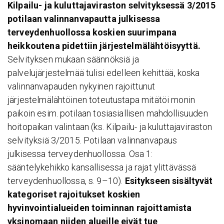
Kilpailu- ja kuluttajaviraston selvityksessä 3/2015
potilaan valinnanvapautta julkisessa
terveydenhuollossa koskien suurimpana
heikkoutena pidettiin järjestelmälähtöisyyttä.
Selvityksen mukaan säännöksiä ja
palvelujärjestelmää tulisi edelleen kehittää, koska
valinnanvapauden nykyinen rajoittunut
järjestelmälähtöinen toteutustapa mitätöi monin
paikoin esim. potilaan tosiasiallisen mahdollisuuden
hoitopaikan valintaan (ks. Kilpailu- ja kuluttajaviraston
selvityksiä 3/2015. Potilaan valinnanvapaus
julkisessa terveydenhuollossa. Osa 1:
sääntelykehikko kansallisessa ja rajat ylittävässä
terveydenhuollossa, s. 9–10).
Esitykseen sisältyvät
kategoriset rajoitukset koskien
hyvinvointialueiden
toiminnan rajoittamista
yksinomaan niiden alueille eivät tue