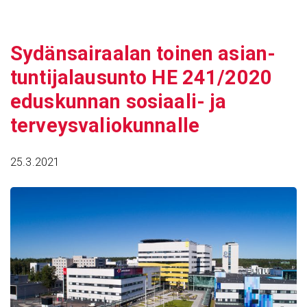
Siirry
sisältöön
Sydän­sai­raalan toinen asian­
tun­ti­ja­lausunto HE 241/​2020
edus­kunnan sosi­aali- ja
terveys­va­lio­kun­nalle
25.3.2021