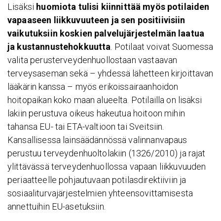
Lisäksi
huomiota tulisi kiinnittää myös potilaiden
vapaaseen liikkuvuuteen ja sen positiivisiin
vaikutuksiin koskien palvelujärjestelmän laatua
ja kustannustehokkuutta
. Potilaat voivat Suomessa
valita perusterveydenhuollostaan vastaavan
terveysaseman sekä – yhdessä lähetteen kirjoittavan
lääkärin kanssa – myös erikoissairaanhoidon
hoitopaikan koko maan alueelta. Potilailla on lisäksi
lakiin perustuva oikeus hakeutua hoitoon mihin
tahansa EU- tai ETA-valtioon tai Sveitsiin.
Kansallisessa lainsäädännössä valinnanvapaus
perustuu terveydenhuoltolakiin (1326/2010) ja rajat
ylittävässä terveydenhuollossa vapaan liikkuvuuden
periaatteelle pohjautuvaan potilasdirektiiviin ja
sosiaaliturvajärjestelmien yhteensovittamisesta
annettuihin EU-asetuksiin.