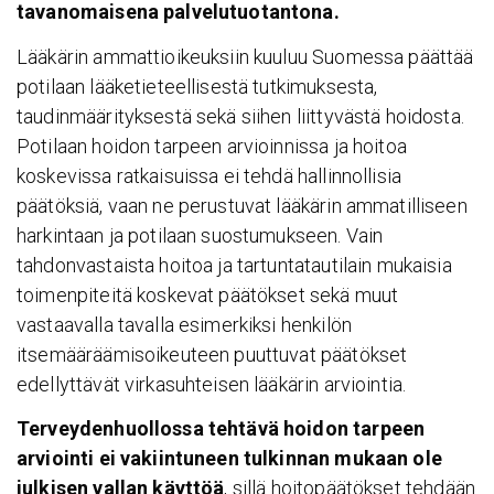
tavanomaisena palvelutuotantona.
Lääkärin ammattioikeuksiin kuuluu Suomessa päättää
potilaan lääketieteellisestä tutkimuksesta,
taudinmäärityksestä sekä siihen liittyvästä hoidosta.
Potilaan hoidon tarpeen arvioinnissa ja hoitoa
koskevissa ratkaisuissa ei tehdä hallinnollisia
päätöksiä, vaan ne perustuvat lääkärin ammatilliseen
harkintaan ja potilaan suostumukseen. Vain
tahdonvastaista hoitoa ja tartuntatautilain mukaisia
toimenpiteitä koskevat päätökset sekä muut
vastaavalla tavalla esimerkiksi henkilön
itsemääräämisoikeuteen puuttuvat päätökset
edellyttävät virkasuhteisen lääkärin arviointia.
Terveydenhuollossa tehtävä hoidon tarpeen
arviointi ei vakiintuneen tulkinnan mukaan ole
julkisen
vallan käyttöä
, sillä hoitopäätökset tehdään