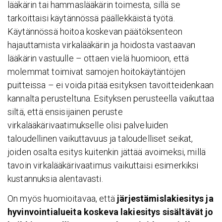
lääkärin tai hammaslääkärin toimesta, sillä se
tarkoittaisi käytännössä päällekkäistä työtä.
Käytännössä hoitoa koskevan päätöksenteon
hajauttamista virkalääkärin ja hoidosta vastaavan
lääkärin vastuulle – ottaen vielä huomioon, että
molemmat toimivat samojen hoitokäytäntöjen
puitteissa – ei voida pitää esityksen tavoitteidenkaan
kannalta perusteltuna. Esityksen perusteella vaikuttaa
siltä, että ensisijainen peruste
virkalääkärivaatimukselle olisi palveluiden
taloudellinen vaikuttavuus ja taloudelliset seikat,
joiden osalta esitys kuitenkin jättää avoimeksi, millä
tavoin virkalääkärivaatimus vaikuttaisi esimerkiksi
kustannuksia alentavasti.
On myös huomioitavaa, että
järjestämislakiesitys ja
hyvinvointialueita koskeva lakiesitys sisältävät jo