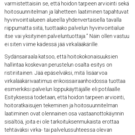
varmistettaisiin se, että hoidon tarpeen arviointi sekä
hoitosuunnitelman ja lähetteen laatiminen tapahtuvat
hyvinvointialueen alueella yhdenvertaisella tavalla
riippumatta siitä, tuottaako palvelun hyvinvointialue
itse vai yksityinen palveluntuottaja.” Näin ollen vastuu
ei siten viime kädessä jää virkalääkärille.
Sydänsairaala katsoo, että hoitokokonaisuuksien
hallintaa koskevan perustelun osalta esitys on
ristiriitainen. Jää epäselväksi, mitä lisäarvoa
virkalääkärivaatimus erikoissairaanhoidossa tuottaa
esimerkiksi palvelun loppukäyttäjälle eli potilaalle.
Esityksessä todetaan, että hoidon tarpeen arviointi,
hoitoratkaisujen tekeminen ja hoitosuunnitelman
laatiminen ovat olennainen osa vastaanottokäynnin
sisältöä, joita ei ole tarkoituksenmukaista erottaa
tehtäväksi virka- tai palvelussuhteessa olevan