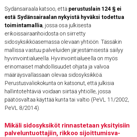
Sydänsairaala katsoo, että
perustuslain 124 § ei
estä Sydänsairaalan nykyistä hyväksi todettua
toimintamallia
, jossa osa julkisesta
erikoissairaanhoidosta on siirretty
sidosyksikköasemassa olevaan yhtiöön. Tässäkin
mallissa vastuu palveluiden järjestämisestä säilyy
hyvinvointialueella. Hyvinvointialueella on myös
erinomaiset mahdollisuudet ohjata ja valvoa
määräysvallassaan olevaa sidosyksikköä.
Perustusvaliokokunta on katsonut, että julkisia
hallintotehtäviä voidaan siirtää yhtiölle, jossa
päätösvaltaa käyttää kunta tai valtio (PeVL 11/2002,
PeVL 8/2014).
Mikäli sido­syk­siköt rinnas­te­taan yksi­tyi­siin
palve­lun­tuot­ta­jiin, rikkoo sijoit­tu­mis­va­