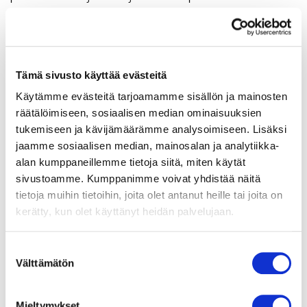
omistajiensa maantieteellisesti rajatulle alueelle
Suomessa tai sellaisten julkisen terveydenhuollon
palvelujen järjestäjien maantieteellisesti rajatulle
alueelle Suomessa, joiden kanssa Sydänsairaala
Tämä sivusto käyttää evästeitä
solmisi palvelusopimuksen. Näin ollen annetulla
Käytämme evästeitä tarjoamamme sisällön ja mainosten
lakiesityksellä Sydänsairaalan oikeutta sijoittua ja
räätälöimiseen, sosiaalisen median ominaisuuksien
tuottaa palveluja Suomessa tai unionin alueella lain
tukemiseen ja kävijämäärämme analysoimiseen. Lisäksi
voimaantultua merkittävästi rajoitettaisiin ja
jaamme sosiaalisen median, mainosalan ja analytiikka-
loukattaisiin. Mikäli Sydänsairaala lain voimaan
alan kumppaneillemme tietoja siitä, miten käytät
sivustoamme. Kumppanimme voivat yhdistää näitä
astuessa rinnastettaisiin yksityiseen
tietoja muihin tietoihin, joita olet antanut heille tai joita on
palveluntuottajaan, sitä ei tulisi koskea
kerätty, kun olet käyttänyt heidän palvelujaan.
lakiesityksessä sellaiset määräykset, jotka eivät ole
tarkoitettu koskemaan myöskään muita yksityisiä ja
Suostumuksen
unionin sisämarkkinoilla toimivia yksityisiä
Välttämätön
valinta
palveluntuottajia.
Mikäli esitys tulisi voimaan
muuttumattomana, rikkoisivat sen määräykset
Mieltymykset