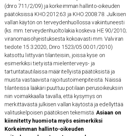
(dnro 711/2/09) ja korkeimman hallinto-oikeuden
päätöksissä KHO:2012:63 ja KHO:2008:78. Julkisen
vallan käytön on terveydenhuollossa vakiintuneesti
(ks. mm. terveydenhuoltolakia koskeva HE 90/2010;
viranomaisohjeistuksesta kokoavasti mm. Valviran
tiedote 15.3.2020, Dnro 1523/05.00.01/2010)
katsottu liittyvän tilanteisiin, joissa kyse on
esimerkiksi tietyistä mielenterveys- ja
tartuntatautilaissa määritellyistä päätöksistä ja
muista vastaavista rajoitustoimenpiteistä. Näissä
tilanteissa lääkäri puuttuu potilaan perusoikeuksiin
niin voimakkaalla tavalla, että kysymys on
merkittävästä julkisen vallan käytöstä ja edellyttää
valituskelpoisen päätöksen tekemistä.
Asiaan on
kiinnitetty huomiota myös esimerkiksi
Korkeimman hallinto-oikeuden