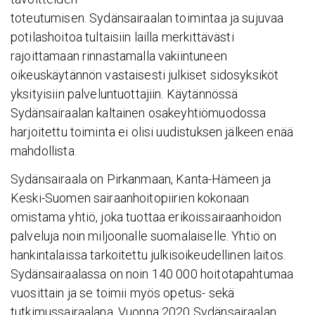
toteutumisen. Sydänsairaalan toimintaa ja sujuvaa
potilashoitoa tultaisiin lailla merkittävästi
rajoittamaan rinnastamalla vakiintuneen
oikeuskäytännön vastaisesti julkiset sidosyksiköt
yksityisiin palveluntuottajiin. Käytännössä
Sydänsairaalan kaltainen osakeyhtiömuodossa
harjoitettu toiminta ei olisi uudistuksen jälkeen enää
mahdollista.
Sydänsairaala on Pirkanmaan, Kanta-Hämeen ja
Keski-Suomen sairaanhoitopiirien kokonaan
omistama yhtiö, joka tuottaa erikoissairaanhoidon
palveluja noin miljoonalle suomalaiselle. Yhtiö on
hankintalaissa tarkoitettu julkisoikeudellinen laitos.
Sydänsairaalassa on noin 140 000 hoitotapahtumaa
vuosittain ja se toimii myös opetus- sekä
tutkimussairaalana. Vuonna 2020 Sydänsairaalan