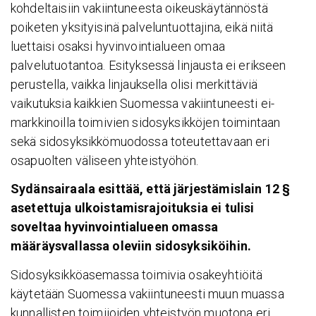
kohdeltaisiin vakiintuneesta oikeuskäytännöstä
poiketen yksityisinä palveluntuottajina, eikä niitä
luettaisi osaksi hyvinvointialueen omaa
palvelutuotantoa. Esityksessä linjausta ei erikseen
perustella, vaikka linjauksella olisi merkittäviä
vaikutuksia kaikkien Suomessa vakiintuneesti ei-
markkinoilla toimivien sidosyksikköjen toimintaan
sekä sidosyksikkömuodossa toteutettavaan eri
osapuolten väliseen yhteistyöhön.
Sydänsairaala esittää, että järjestämislain 12 §
asetettuja ulkoistamisrajoituksia ei tulisi
soveltaa hyvinvointialueen omassa
määräysvallassa oleviin sidosyksiköihin.
Sidosyksikköasemassa toimivia osakeyhtiöitä
käytetään Suomessa vakiintuneesti muun muassa
kunnallisten toimijoiden yhteistyön muotona eri