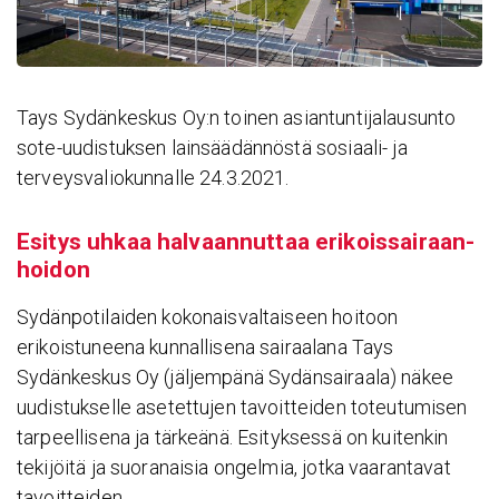
Tays Sydänkeskus Oy:n toinen asiantuntijalausunto
sote-uudistuksen lainsäädännöstä sosiaali- ja
terveysvaliokunnalle 24.3.2021.
Esitys uhkaa halvaan­nuttaa erikois­sai­raan­
hoidon
Sydänpotilaiden kokonaisvaltaiseen hoitoon
erikoistuneena kunnallisena sairaalana Tays
Sydänkeskus Oy (jäljempänä Sydänsairaala) näkee
uudistukselle asetettujen tavoitteiden toteutumisen
tarpeellisena ja tärkeänä. Esityksessä on kuitenkin
tekijöitä ja suoranaisia ongelmia, jotka vaarantavat
tavoitteiden