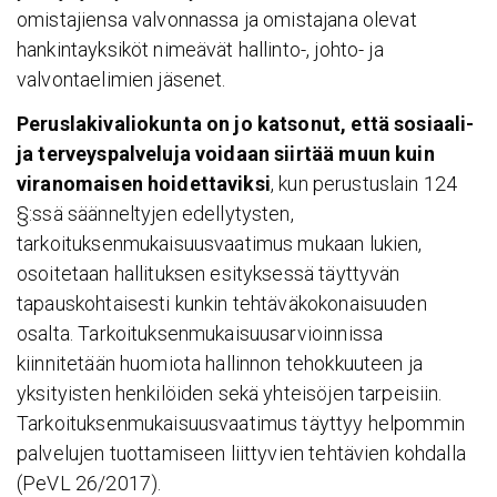
omistajiensa valvonnassa ja omistajana olevat
hankintayksiköt nimeävät hallinto-, johto- ja
valvontaelimien jäsenet.
Peruslakivaliokunta on jo katsonut, että sosiaali-
ja terveyspalveluja voidaan siirtää muun kuin
viranomaisen hoidettaviksi
, kun perustuslain 124
§:ssä säänneltyjen edellytysten,
tarkoituksenmukaisuusvaatimus mukaan lukien,
osoitetaan hallituksen esityksessä täyttyvän
tapauskohtaisesti kunkin tehtäväkokonaisuuden
osalta. Tarkoituksenmukaisuusarvioinnissa
kiinnitetään huomiota hallinnon tehokkuuteen ja
yksityisten henkilöiden sekä yhteisöjen tarpeisiin.
Tarkoituksenmukaisuusvaatimus täyttyy helpommin
palvelujen tuottamiseen liittyvien tehtävien kohdalla
(PeVL 26/2017).