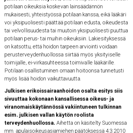
potilaan oikeuksia koskevan lainsäädännön
mukaisesti, yhteistyössä potilaan kanssa, eikä lääkäri
voi yksipuolisesti päättää potilaan edusta, oikeudesta
tai velvollisuudesta tai muutoin yksipuolisesti puuttua
potilaan perus- tai muihin oikeuksiin. Lakiesityksessä
on katsottu, että hoidon tarpeen arviointi voidaan
perusterveydenhuollossa siirtää myös yksityiselle
toimijalle, ei-virkasuhteessa toimivalle lääkärille.
Potilaan osallistuminen omaan hoitoonsa tunnetusti
myös lisää hoidon vaikuttavuutta.
Julkisen erikoissairaanhoidon osalta esitys siis
sivuuttaa kokonaan kansallisessa oikeus- ja
viranomaiskäytännössä vakiintuneen tulkinnan
esim. julkisen vallan käytön roolista
terveydenhuollossa.
Aihetta on käsitelty Suomessa
mm. apulaisoikeusasiamiehen päätöksessä 4.3.2010