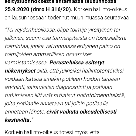
esitysluonnoksesta antamassa lausunnossa
25.9.2020 (dnro H 316/20).
Korkein hallinto-oikeus
on lausunnossaan todennut muun muassa seuraavaa:
”Terveydenhuollossa, olipa toimija yksityinen tai
julkinen, suurin osa toimenpiteistä on tosiasiallista
toimintaa, jonka valvonnassa erityinen paino on
toimijoiden ammatillisen osaamisen
varmistamisessa.
Perusteluissa esitetyt
näkemykset
siitä, että julkisiksi hallintotehtäviksi
voidaan katsoa ainakin potilaan hoidon tarpeen
arviointi, sairauksien diagnosointi ja potilaan
tutkimiseen liittyvät ratkaisut hoitotoimenpiteistä,
joita potilaalle annetaan tai joihin potilaalle
annetaan lähete,
eivät vaikuta oikeudellisesti
kestäviltä.
”
Korkein hallinto-oikeus totesi myös, että