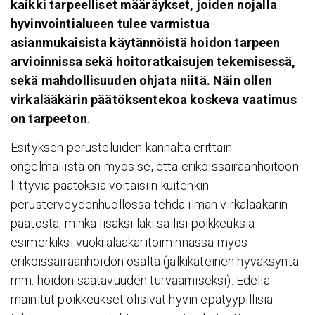
kaikki tarpeelliset määräykset, joiden nojalla
hyvinvointialueen tulee varmistua
asianmukaisista käytännöistä hoidon tarpeen
arvioinnissa sekä hoitoratkaisujen tekemisessä,
sekä mahdollisuuden ohjata niitä. Näin ollen
virkalääkärin päätöksentekoa koskeva vaatimus
on tarpeeton
.
Esityksen perusteluiden kannalta erittäin
ongelmallista on myös se, että erikoissairaanhoitoon
liittyviä päätöksiä voitaisiin kuitenkin
perusterveydenhuollossa tehdä ilman virkalääkärin
päätöstä, minkä lisäksi laki sallisi poikkeuksia
esimerkiksi vuokralääkäritoiminnassa myös
erikoissairaanhoidon osalta (jälkikäteinen hyväksyntä
mm. hoidon saatavuuden turvaamiseksi). Edellä
mainitut poikkeukset olisivat hyvin epätyypillisiä