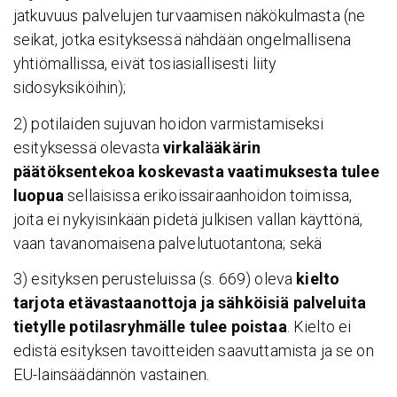
jatkuvuus palvelujen turvaamisen näkökulmasta (ne
seikat, jotka esityksessä nähdään ongelmallisena
yhtiömallissa, eivät tosiasiallisesti liity
sidosyksiköihin);
2) potilaiden sujuvan hoidon varmistamiseksi
esityksessä olevasta
virkalääkärin
päätöksentekoa koskevasta vaatimuksesta tulee
luopua
sellaisissa erikoissairaanhoidon toimissa,
joita ei nykyisinkään pidetä julkisen vallan käyttönä,
vaan tavanomaisena palvelutuotantona; sekä
3) esityksen perusteluissa (s. 669) oleva
kielto
tarjota etävastaanottoja ja sähköisiä palveluita
tietylle potilasryhmälle tulee poistaa
. Kielto ei
edistä esityksen tavoitteiden saavuttamista ja se on
EU-lainsäädännön vastainen.