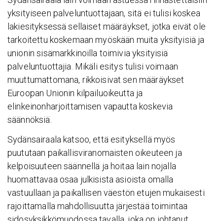
yksityiseen palveluntuottajaan, sitä ei tulisi koskea
lakiesityksessä sellaiset määräykset, jotka eivät ole
tarkoitettu koskemaan myöskään muita yksityisiä ja
unionin sisämarkkinoilla toimivia yksityisiä
palveluntuottajia. Mikäli esitys tulisi voimaan
muuttumattomana, rikkoisivat sen määräykset
Euroopan Unionin kilpailuoikeutta ja
elinkeinonharjoittamisen vapautta koskevia
säännöksiä.
Sydänsairaala katsoo, että esityksellä myös
puututaan paikallisviranomaisten oikeuteen ja
kelpoisuuteen säännellä ja hoitaa lain nojalla
huomattavaa osaa julkisista asioista omalla
vastuullaan ja paikallisen väestön etujen mukaisesti
rajoittamalla mahdollisuutta järjestää toimintaa
sidosyksikkömuodossa tavalla, joka on johtanut