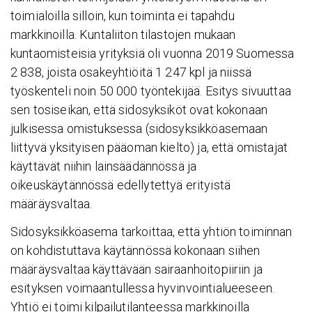
toimialoilla silloin, kun toiminta ei tapahdu
markkinoilla. Kuntaliiton tilastojen mukaan
kuntaomisteisia yrityksiä oli vuonna 2019 Suomessa
2 838, joista osakeyhtiöitä 1 247 kpl ja niissä
työskenteli noin 50 000 työntekijää. Esitys sivuuttaa
sen tosiseikan, että sidosyksiköt ovat kokonaan
julkisessa omistuksessa (sidosyksikköasemaan
liittyvä yksityisen pääoman kielto) ja, että omistajat
käyttävät niihin lainsäädännössä ja
oikeuskäytännössä edellytettyä erityistä
määräysvaltaa.
Sidosyksikköasema tarkoittaa, että yhtiön toiminnan
on kohdistuttava käytännössä kokonaan siihen
määräysvaltaa käyttävään sairaanhoitopiiriin ja
esityksen voimaantullessa hyvinvointialueeseen.
Yhtiö ei toimi kilpailutilanteessa markkinoilla