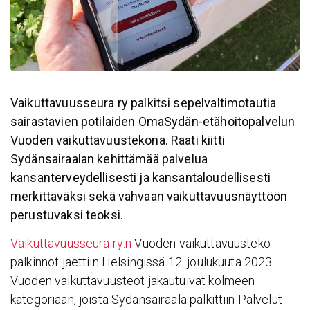
Vaikuttavuusseura ry palkitsi sepelvaltimotautia
sairastavien potilaiden OmaSydän-etähoitopalvelun
Vuoden vaikuttavuustekona. Raati kiitti
Sydänsairaalan kehittämää palvelua
kansanterveydellisesti ja kansantaloudellisesti
merkittäväksi sekä vahvaan vaikuttavuusnäyttöön
perustuvaksi teoksi.
Vaikuttavuusseura ry:n
Vuoden vaikuttavuusteko -
palkinnot jaettiin Helsingissä 12. joulukuuta 2023.
Vuoden vaikuttavuusteot jakautuivat kolmeen
kategoriaan, joista Sydänsairaala palkittiin Palvelut-