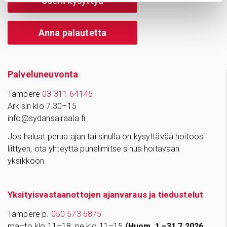
Usein kysyttyä
Anna palautetta
Palve­lu­neu­vonta
Tampere
03 311 64145
Arkisin klo 7.30–15
info@sydansairaala.fi
Jos haluat perua ajan tai sinulla on kysyttävää hoitoosi
liittyen, ota yhteyttä puhelimitse sinua hoitavaan
yksikköön.
Yksityisvastaanottojen ajanvaraus ja tiedustelut
Tampere p.
050 573 6875
ma–to klo 11–18, pe klo 11–15
(Huom. 1.–31.7.2026