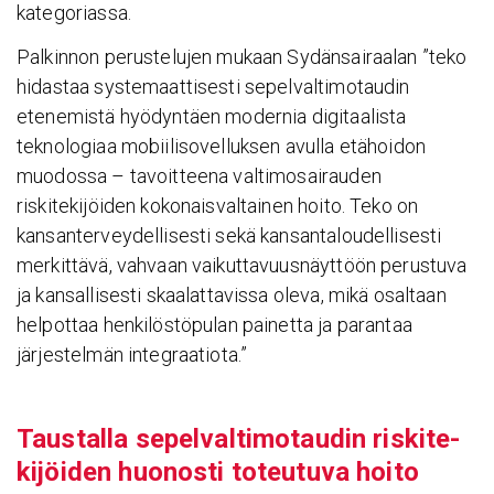
kategoriassa.
Palkinnon perustelujen mukaan Sydänsairaalan ”teko
hidastaa systemaattisesti sepelvaltimotaudin
etenemistä hyödyntäen modernia digitaalista
teknologiaa mobiilisovelluksen avulla etähoidon
muodossa – tavoitteena valtimosairauden
riskitekijöiden kokonaisvaltainen hoito. Teko on
kansanterveydellisesti sekä kansantaloudellisesti
merkittävä, vahvaan vaikuttavuusnäyttöön perustuva
ja kansallisesti skaalattavissa oleva, mikä osaltaan
helpottaa henkilöstöpulan painetta ja parantaa
järjestelmän integraatiota.”
Taus­talla sepel­val­ti­mo­taudin riski­te­
ki­jöiden huonosti toteu­tuva hoito