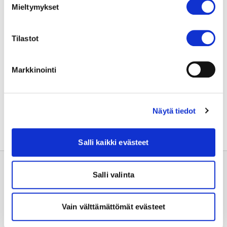
Mieltymykset
Sydänsairaala, p. 050 555 7740,
pasi.lehto@sydansairaala.fi
Tilastot
Vaikuttavuusseura ry:n tiedote: Vuoden
vaikuttavuusteot 2023
Markkinointi
Jaa sivu:
Näytä tiedot
Salli kaikki evästeet
Salli valinta
Vain välttämättömät evästeet