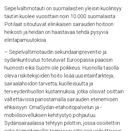
Sepelvaltimotauti on suomalaisten yleisin kuolinsyy:
tautiin kuolee vuosittain noin 10 000 suomalaista.
Potilaat sitoutuvat elinikäisen sairauden hoitoon
heikosti ja heidän on haastavaa tehdä pysyviä
elintapamuutoksia.
– Sepelvaltimotaudin sekundaaripreventio ja
sydänkuntoutus toteutuvat Euroopassa pääosin
huonosti eikä Suomi ole poikkeus. Huonolla tasolla
oleva riskitekijöiden hoito lisää uusintainfarkteja,
sairaalahoidon tarvetta, kuolleisuutta ja
terveydenhuollon kustannuksia, jotka olisivat osittain
vältettävissä panostamalla sairauden etenemisen
ehkäisyyn. OmaSydän-etähoitopalvelun ja -
mobiilisovelluksen kehitystyö pohjautuu
Sydänsairaalassa tehtyyn pilottiin, jossa osoitettiin
sekä toimintamallin toimivuus että sen vaikuttavuus,