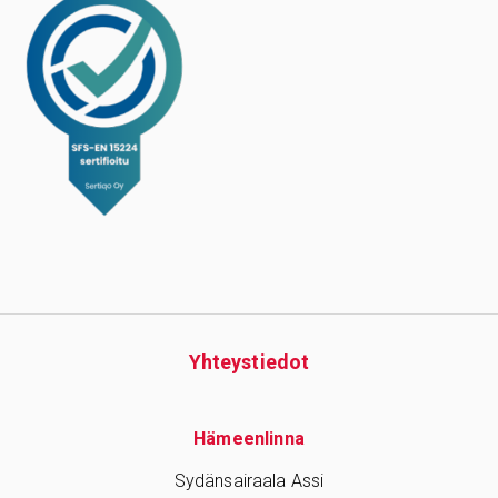
Yhteys­tiedot
Hämeenlinna
Sydänsairaala Assi