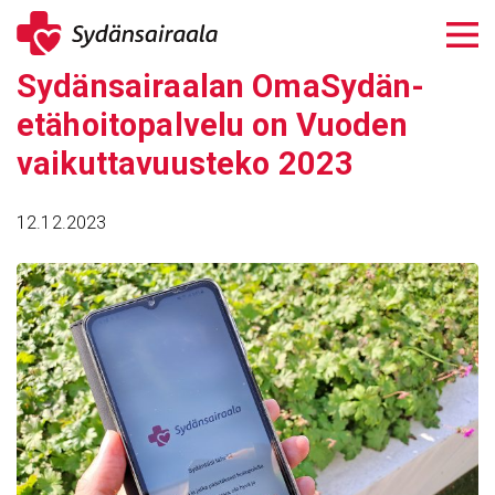
Siirry
sisältöön
Sydän­sai­raalan OmaSydän-
etähoi­to­pal­velu on Vuoden
vaikut­ta­vuus­teko 2023
12.12.2023