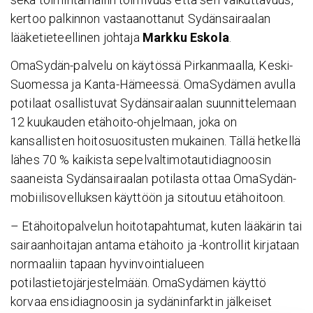
kertoo palkinnon vastaanottanut Sydänsairaalan
lääketieteellinen johtaja
Markku Eskola
.
OmaSydän-palvelu on käytössä Pirkanmaalla, Keski-
Suomessa ja Kanta-Hämeessä. OmaSydämen avulla
potilaat osallistuvat Sydänsairaalan suunnittelemaan
12 kuukauden etähoito-ohjelmaan, joka on
kansallisten hoitosuositusten mukainen. Tällä hetkellä
lähes 70 % kaikista sepelvaltimotautidiagnoosin
saaneista Sydänsairaalan potilasta ottaa OmaSydän-
mobiilisovelluksen käyttöön ja sitoutuu etähoitoon.
– Etähoitopalvelun hoitotapahtumat, kuten lääkärin tai
sairaanhoitajan antama etähoito ja -kontrollit kirjataan
normaaliin tapaan hyvinvointialueen
potilastietojärjestelmään. OmaSydämen käyttö
korvaa ensidiagnoosin ja sydäninfarktin jälkeiset