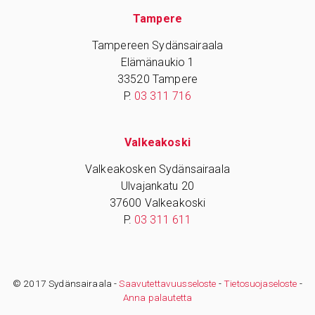
Tampere
Tampereen Sydänsairaala
Elämänaukio 1
33520 Tampere
P.
03 311 716
Valkeakoski
Valkeakosken Sydänsairaala
Ulvajankatu 20
37600 Valkeakoski
P.
03 311 611
© 2017 Sydänsairaala -
Saavutettavuusseloste
-
Tietosuojaseloste
-
Anna palautetta