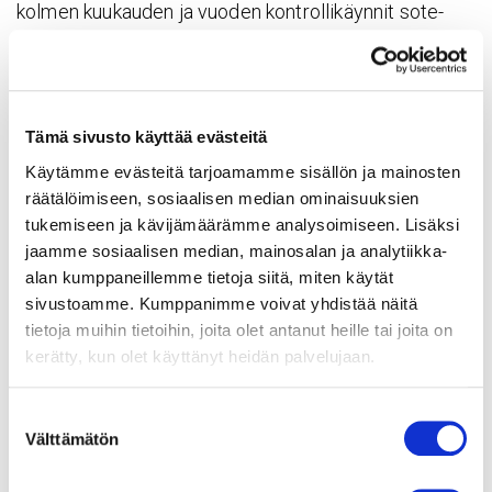
kolmen kuukauden ja vuoden kontrollikäynnit sote-
keskuksessa, Eskola jatkaa.
– OmaSydämen käyttöönotto vastaa myös osaltaan
sote-uudistuksen tavoitteisiin perus- ja erityistason
Tämä sivusto käyttää evästeitä
palvelujen yhteentoimivuudesta, sähköisten
Käytämme evästeitä tarjoamamme sisällön ja mainosten
palvelujen käytön lisäämisestä ja paremmasta
räätälöimiseen, sosiaalisen median ominaisuuksien
saavutettavuudesta. Digitaalisena palveluna se on
tukemiseen ja kävijämäärämme analysoimiseen. Lisäksi
yhdenvertaisesti käytettävissä potilaan asuinpaikasta
jaamme sosiaalisen median, mainosalan ja analytiikka-
riippumatta, toteaa Sydänsairaalan toimitusjohtaja
alan kumppaneillemme tietoja siitä, miten käytät
Pasi Lehto
.
sivustoamme. Kumppanimme voivat yhdistää näitä
tietoja muihin tietoihin, joita olet antanut heille tai joita on
Lisätietoa
kerätty, kun olet käyttänyt heidän palvelujaan.
Markku Eskola, lääketieteellinen johtaja, ylilääkäri,
Suostumuksen
Sydänsairaala, p. 050 494 0512,
Välttämätön
valinta
markku.eskola@sydansairaala.fi
Pasi Lehto, toimitusjohtaja, johtava ylilääkäri,