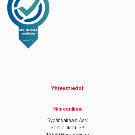
Yhteys­tiedot
Hämeenlinna
Sydänsairaala Assi
Sairaalakatu 3B
13530 Hämeenlinna