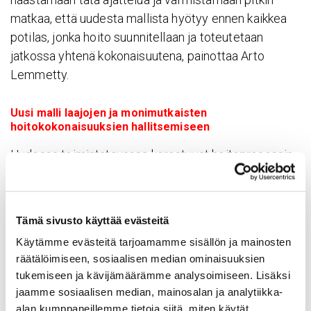
matkaa, että uudesta mallista hyötyy ennen kaikkea
potilas, jonka hoito suunnitellaan ja toteutetaan
jatkossa yhtenä kokonaisuutena, painottaa Arto
Lemmetty.
Uusi malli laajojen ja monimutkaisten
hoitokokonaisuuksien hallitsemiseen
Uudessa toimintatavassa korostuvat hoitoprosessin
yhteiset tavoitteet sekä tiivis yhteistyö niin hoidon
suunnittelussa kuin toteutuksessakin.
– On aika pyrkiä eroon hajanaisesta palveluverkosta.
Tämä sivusto käyttää evästeitä
Tämä on sekä asiakkaan että myös hoidon
Käytämme evästeitä tarjoamamme sisällön ja mainosten
toteuttajien ja järjestäjien etu. Vastaava
räätälöimiseen, sosiaalisen median ominaisuuksien
lähestymistapa monimutkaisten
tukemiseen ja kävijämäärämme analysoimiseen. Lisäksi
jaamme sosiaalisen median, mainosalan ja analytiikka-
hoitokokonaisuuksien hallitsemiseen soveltuu
alan kumppaneillemme tietoja siitä, miten käytät