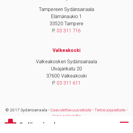
Tampereen Sydänsairaala
Elämänaukio 1
33520 Tampere
P.
03 311 716
Valkeakoski
Valkeakosken Sydänsairaala
Ulvajankatu 20
37600 Valkeakoski
P.
03 311 611
© 2017 Sydänsairaala -
Saavutettavuusseloste
-
Tietosuojaseloste
-
Anna palautetta