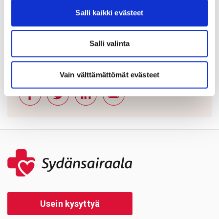
Lisätietoja:
Salli kaikki evästeet
Aki Haukilahti, varatoimitusjohtaja, Tays
Sydänsairaala, puh. 050 5265 466
Salli valinta
Jaa sivu:
Vain välttämättömät evästeet
Usein kysyttyä