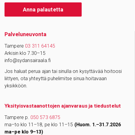
Anna palautetta
Palve­lu­neu­vonta
Tampere
03 311 64145
Arkisin klo 7.30–15
info@sydansairaala.fi
Jos haluat perua ajan tai sinulla on kysyttävää hoitoosi
liittyen, ota yhteyttä puhelimitse sinua hoitavaan
yksikköön.
Yksityisvastaanottojen ajanvaraus ja tiedustelut
Tampere p.
050 573 6875
ma–to klo 11–18, pe klo 11–15
(Huom. 1.–31.7.2026
ma–pe klo 9–13)