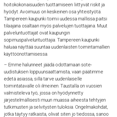
hoitokokonaisuuden tuottamiseen liittyvät riskit ja
hyödyt. Avoimuus on keskeinen osa yhteistyötä.
Tampereen kaupunki toimii uudessa mallissa paitsi
tilaajana osaltaan myös palvelujen tuottajana. Muut
palveluntuottajat ovat kaupungin
sopimuspalveluntuottajia. Tampereen kaupunki
haluaa näyttää suuntaa uudenlaisten toimintamallien
käyttöönottamisessa.
– Emme halunneet jäädä odottamaan sote-
uudistuksen loppuunsaattamista, vaan päätimme
edetä asiassa, sillä tarve uudenlaiselle
toimintatavalle oli ilmeinen. Taustalla on vuosien
valmisteleva työ, jossa on hyödynnetty
järjestelmällisesti muun muassa aiheesta tehtyjen
tutkimusten ja selvitysten tuloksia. Ongelmakohdat,
jotka täytyy ratkaista, olivat siten jo tiedossa, sanoo