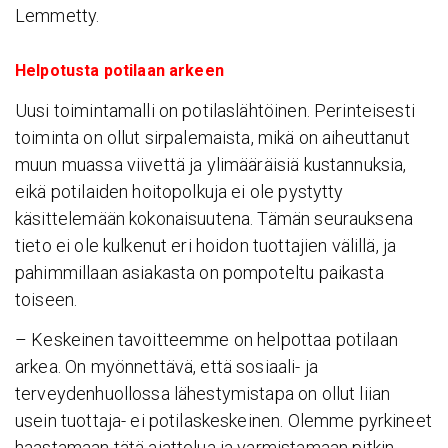
Lemmetty.
Helpotusta potilaan arkeen
Uusi toimintamalli on potilaslähtöinen. Perinteisesti
toiminta on ollut sirpalemaista, mikä on aiheuttanut
muun muassa viivettä ja ylimääräisiä kustannuksia,
eikä potilaiden hoitopolkuja ei ole pystytty
käsittelemään kokonaisuutena. Tämän seurauksena
tieto ei ole kulkenut eri hoidon tuottajien välillä, ja
pahimmillaan asiakasta on pompoteltu paikasta
toiseen.
– Keskeinen tavoitteemme on helpottaa potilaan
arkea. On myönnettävä, että sosiaali- ja
terveydenhuollossa lähestymistapa on ollut liian
usein tuottaja- ei potilaskeskeinen. Olemme pyrkineet
haastamaan tätä ajattelua ja varmistamaan pitkin