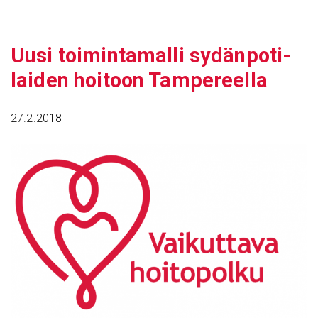
Siirry
sisältöön
Uusi toimin­ta­malli sydän­po­ti­
laiden hoitoon Tampe­reella
27.2.2018