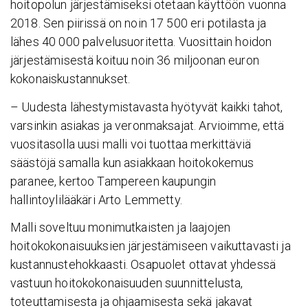
hoitopolun järjestämiseksi otetaan käyttöön vuonna
2018. Sen piirissä on noin 17 500 eri potilasta ja
lähes 40 000 palvelusuoritetta. Vuosittain hoidon
järjestämisestä koituu noin 36 miljoonan euron
kokonaiskustannukset.
– Uudesta lähestymistavasta hyötyvät kaikki tahot,
varsinkin asiakas ja veronmaksajat. Arvioimme, että
vuositasolla uusi malli voi tuottaa merkittäviä
säästöjä samalla kun asiakkaan hoitokokemus
paranee, kertoo Tampereen kaupungin
hallintoylilääkäri Arto Lemmetty.
Malli soveltuu monimutkaisten ja laajojen
hoitokokonaisuuksien järjestämiseen vaikuttavasti ja
kustannustehokkaasti. Osapuolet ottavat yhdessä
vastuun hoitokokonaisuuden suunnittelusta,
toteuttamisesta ja ohjaamisesta sekä jakavat