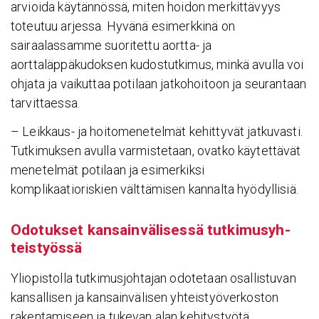
arvioida käytännössä, miten hoidon merkittävyys
toteutuu arjessa. Hyvänä esimerkkinä on
sairaalassamme suoritettu aortta- ja
aorttaläppäkudoksen kudostutkimus, minkä avulla voi
ohjata ja vaikuttaa potilaan jatkohoitoon ja seurantaan
tarvittaessa.
– Leikkaus- ja hoitomenetelmät kehittyvät jatkuvasti.
Tutkimuksen avulla varmistetaan, ovatko käytettävät
menetelmät potilaan ja esimerkiksi
komplikaatioriskien välttämisen kannalta hyödyllisiä.
Odotukset kansain­vä­li­sessä tutki­musyh­
teis­työssä
Yliopistolla tutkimusjohtajan odotetaan osallistuvan
kansallisen ja kansainvälisen yhteistyöverkoston
rakentamiseen ja tukevan alan kehitystyötä.