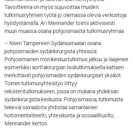
Tavoitteena on myös sujuvoittaa muiden
tutkimusryhmien työtä jo olemassa olevia verkostoja
hyödyntämällä. Ari Mennander toimii aktiivisesti
muun muassa osana pohjoismaista tutkimusryhmää.
– Näen Tampereen Sydänsairaalan osana
pohjoismaiden sydänkirurgista yhteisöä.
Pohjoismainen monikeskustutkimus jatkuu ja laajenee
esimerkiksi aorttakirurgian lisätutkimuksella kattaen
merkittävät pohjoismaiden sydänkirurgiset yksiköt.
Toinen tutkimusyhteistyö liittyy
rekisteritutkimukseen, jossa on mukana yhdeksän
sydänkirurgista keskusta. Pohjoismaisia, tutkimusta
tekeviä sairaaloita yhdistää samanlainen
hoitomentaliteetti, yhteiskunta ja sosiaalihuolto,
Mennander kertoo.