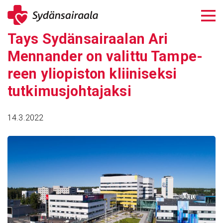
Siirry
sisältöön
Tays Sydän­sai­raalan Ari
Mennander on valittu Tampe­
reen yliopiston klii­ni­seksi
tutki­mus­joh­ta­jaksi
14.3.2022