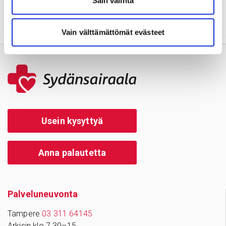
Salli valinta
Vain välttämättömät evästeet
Usein kysyttyä
Anna palautetta
Palve­lu­neu­vonta
Tampere
03 311 64145
Arkisin klo 7.30–15