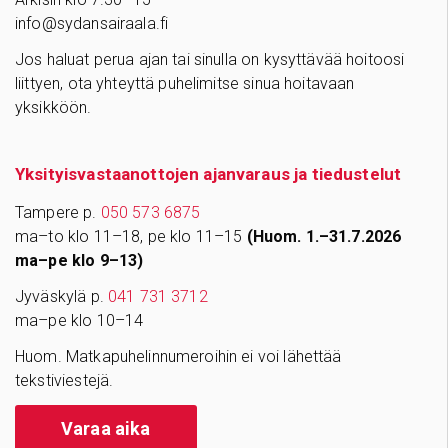
info@sydansairaala.fi
Jos haluat perua ajan tai sinulla on kysyttävää hoitoosi
liittyen, ota yhteyttä puhelimitse sinua hoitavaan
yksikköön.
Yksityisvastaanottojen ajanvaraus ja tiedustelut
Tampere p.
050 573 6875
ma–to klo 11–18, pe klo 11–15
(Huom. 1.–31.7.2026
ma–pe klo 9–13)
Jyväskylä p.
041 731 3712
ma–pe klo 10–14
Huom. Matkapuhelinnumeroihin ei voi lähettää
tekstiviestejä.
Varaa aika