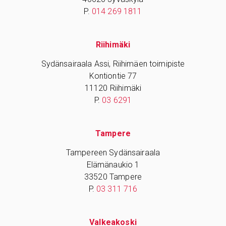
P.
014 269 1811
Riihimäki
Sydänsairaala Assi, Riihimäen toimipiste
Kontiontie 77
11120 Riihimäki
P.
03 6291
Tampere
Tampereen Sydänsairaala
Elämänaukio 1
33520 Tampere
P.
03 311 716
Valkeakoski