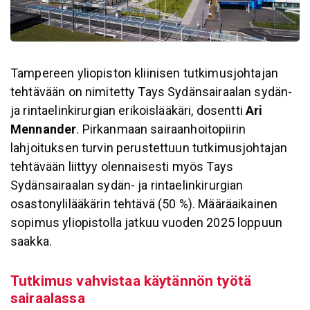
Tampereen yliopiston kliinisen tutkimusjohtajan
tehtävään on nimitetty Tays Sydänsairaalan sydän-
ja rintaelinkirurgian erikoislääkäri, dosentti
Ari
Mennander
. Pirkanmaan sairaanhoitopiirin
lahjoituksen turvin perustettuun tutkimusjohtajan
tehtävään liittyy olennaisesti myös Tays
Sydänsairaalan sydän- ja rintaelinkirurgian
osastonylilääkärin tehtävä (50 %). Määräaikainen
sopimus yliopistolla jatkuu vuoden 2025 loppuun
saakka.
Tutkimus vahvistaa käytännön työtä
sairaa­lassa