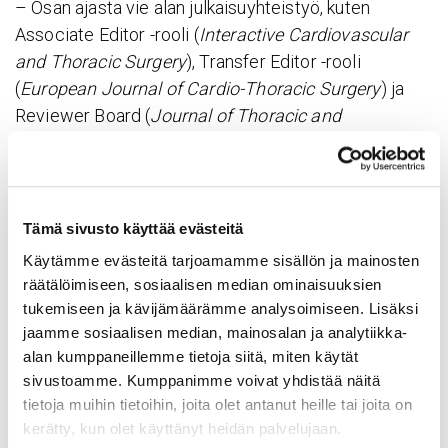
– Osan ajasta vie alan julkaisuyhteistyö, kuten
Associate Editor -rooli (
Interactive Cardiovascular
and Thoracic Surgery
), Transfer Editor -rooli
(
European Journal of Cardio-Thoracic Surgery
) ja
Reviewer Board (
Journal of Thoracic and
Cardiovascular Surgery
), sekä aktiivinen alan
järjestötyö (
European Association for Thoracic
Surgery
,
American Association for Thoracic Surgery
,
Society for Thoracic Surgery
).
Tämä sivusto käyttää evästeitä
Käytämme evästeitä tarjoamamme sisällön ja mainosten
Mennanderin mukaan tutkimus ja lääkärin työ
räätälöimiseen, sosiaalisen median ominaisuuksien
perustuvat molemmat luottamukseen,
tukemiseen ja kävijämäärämme analysoimiseen. Lisäksi
ratkaisukeskeisyyteen ja aktiivisen osallistumiseen.
jaamme sosiaalisen median, mainosalan ja analytiikka-
alan kumppaneillemme tietoja siitä, miten käytät
– Motivaatio tutkimustyöhön kliinisen työn rinnalla
sivustoamme. Kumppanimme voivat yhdistää näitä
löytyy ajatuksesta, että potilaiden hyvä hoito ja
tietoja muihin tietoihin, joita olet antanut heille tai joita on
sairaalan toiminta perustuu tutkimukseen. Tietyllä
kerätty, kun olet käyttänyt heidän palvelujaan.
tavalla tämä tehtävä mahdollistaa paluun juurille.