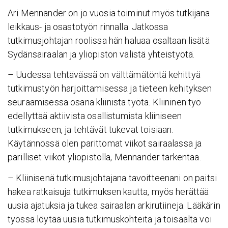
Ari Mennander on jo vuosia toiminut myös tutkijana
leikkaus- ja osastotyön rinnalla. Jatkossa
tutkimusjohtajan roolissa hän haluaa osaltaan lisätä
Sydänsairaalan ja yliopiston välistä yhteistyötä.
– Uudessa tehtävässä on välttämätöntä kehittyä
tutkimustyön harjoittamisessa ja tieteen kehityksen
seuraamisessa osana kliinistä työtä. Kliininen työ
edellyttää aktiivista osallistumista kliiniseen
tutkimukseen, ja tehtävät tukevat toisiaan.
Käytännössä olen parittomat viikot sairaalassa ja
parilliset viikot yliopistolla, Mennander tarkentaa.
– Kliinisenä tutkimusjohtajana tavoitteenani on paitsi
hakea ratkaisuja tutkimuksen kautta, myös herättää
uusia ajatuksia ja tukea sairaalan arkirutiineja. Lääkärin
työssä löytää uusia tutkimuskohteita ja toisaalta voi