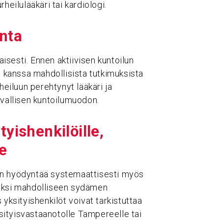
heilulääkäri tai kardiologi.
unta
sesti. Ennen aktiivisen kuntoilun
n kanssa mahdollisista tutkimuksista
heiluun perehtynyt lääkäri ja
rvallisen kuntoilumuodon.
yishenkilöille,
le
an hyödyntää systemaattisesti myös
erkiksi mahdolliseen sydämen
 yksityishenkilöt voivat tarkistuttaa
ityisvastaanotolle Tampereelle tai