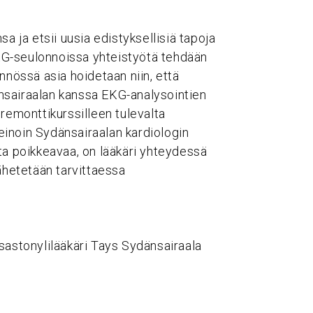
a ja etsii uusia edistyksellisiä tapoja
 EKG-seulonnoissa yhteistyötä tehdään
nnössä asia hoidetaan niin, että
nsairaalan kanssa EKG-analysointien
remonttikurssilleen tulevalta
inoin Sydänsairaalan kardiologin
ta poikkeavaa, on lääkäri yhteydessä
ähetetään tarvittaessa
 osastonylilääkäri Tays Sydänsairaala