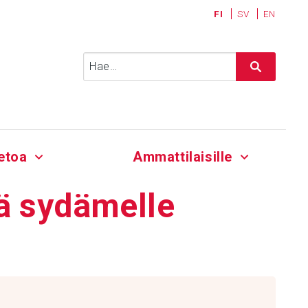
FI
SV
EN
Haku:
etoa
Ammattilaisille
ä sydä­melle