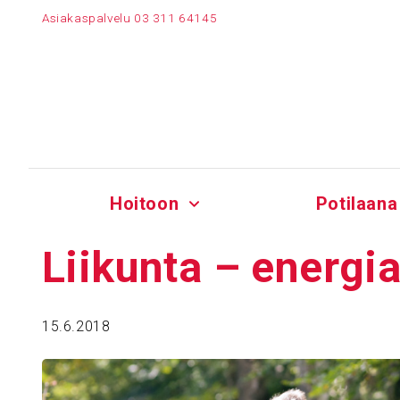
Siirry
Asiakaspalvelu
03 311 64145
sisältöön
Hoitoon
Potilaana
Liikunta – ener­gi
15.6.2018