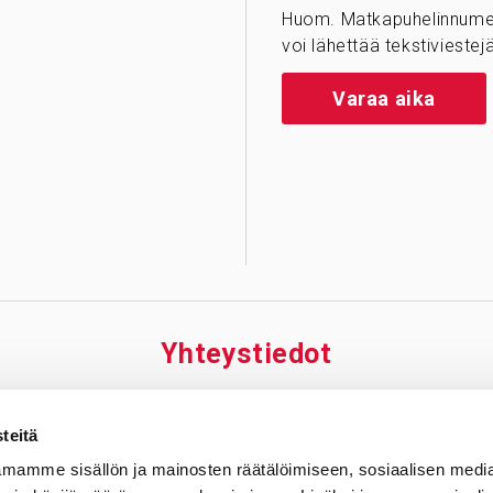
Huom. Matkapuhelinnumer
voi lähettää tekstiviestejä
Varaa aika
Yhteys­tiedot
äskylä
Riihimäki
Tamp
teitä
iraala Nova
Sydänsairaala Assi,
Tampe
mamme sisällön ja mainosten räätälöimiseen, sosiaalisen medi