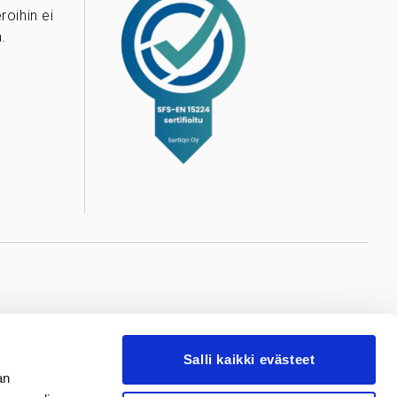
oihin ei
.
ere
Valkeakoski
Salli kaikki evästeet
reen
Valkeakosken
an