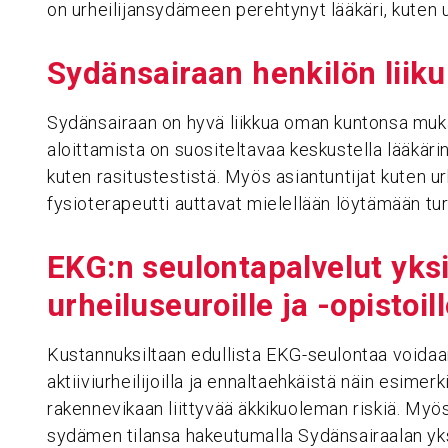
on urheilijansydämeen perehtynyt lääkäri, kuten ur
Sydän­sai­raan henkilön liik
Sydänsairaan on hyvä liikkua oman kuntonsa mukai
aloittamista on suositeltavaa keskustella lääkäri
kuten rasitustestistä. Myös asiantuntijat kuten ur
fysioterapeutti auttavat mielellään löytämään tu
EKG:n seulontapalvelut yksit
urheiluseuroille ja -opistoil
Kustannuksiltaan edullista EKG-seulontaa voida
aktiiviurheilijoilla ja ennaltaehkäistä näin esim
rakennevikaan liittyvää äkkikuoleman riskiä. Myös
sydämen tilansa hakeutumalla Sydänsairaalan yks