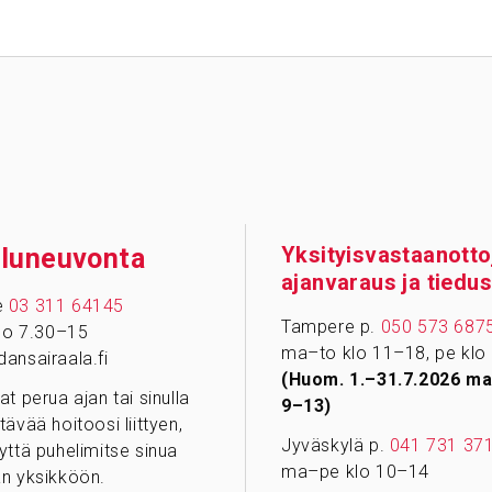
Yksityisvastaanotto
­lu­neu­vonta
ajanvaraus ja tiedus
e
03 311 64145
Tampere p.
050 573 687
klo 7.30–15
ma–to klo 11–18, pe klo
ansairaala.fi
(Huom. 1.–31.7.2026 ma
at perua ajan tai sinulla
9–13)
tävää hoitoosi liittyen,
Jyväskylä p.
041 731 37
yttä puhelimitse sinua
ma–pe klo 10–14
n yksikköön.