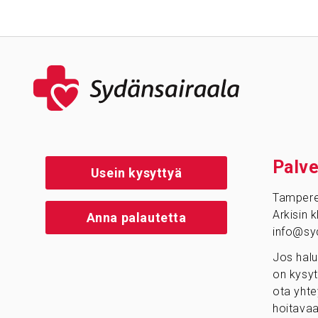
Palve
Usein kysyttyä
Tamper
Arkisin 
Anna palautetta
info@syd
Jos halu
on kysyt
ota yhte
hoitavaa