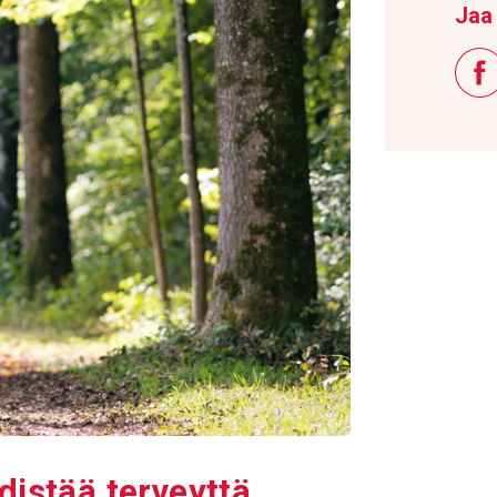
Jaa 
distää terveyttä