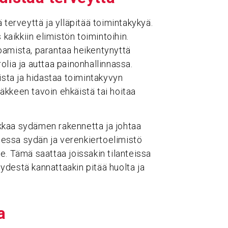
 terveyttä ja ylläpitää toimintakykyä.
 kaikkiin elimistön toimintoihin.
oamista, parantaa heikentynyttä
lia ja auttaa painonhallinnassa.
ista ja hidastaa toimintakyvyn
kkeen tavoin ehkäistä tai hoitaa
kkaa sydämen rakennetta ja johtaa
essa sydän ja verenkiertoelimistö
lle. Tämä saattaa joissakin tilanteissa
veydestä kannattaakin pitää huolta ja
a