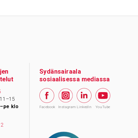
jen
Sydänsairaala
telut
sosiaalisessa mediassa
5
 11–15
–pe klo
Facebook
Instagram
LinkedIn
YouTube
12