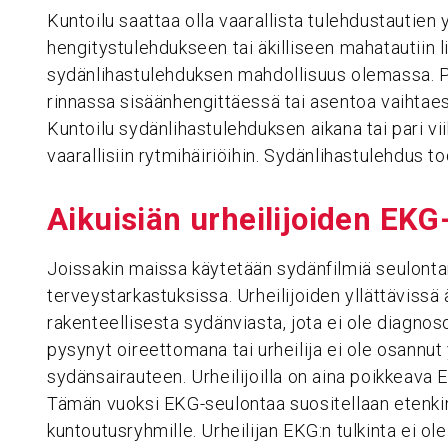
Kuntoilu saattaa olla vaarallista tulehdustautien y
hengitystulehdukseen tai äkilliseen mahatautiin l
sydänlihastulehduksen mahdollisuus olemassa. Po
rinnassa sisäänhengittäessä tai asentoa vaihtaes
Kuntoilu sydänlihastulehduksen aikana tai pari vi
vaarallisiin rytmihäiriöihin. Sydänlihastulehdus t
Aikui­siän urhei­li­joiden EK
Joissakin maissa käytetään sydänfilmiä seulonta
terveystarkastuksissa. Urheilijoiden yllättävissä
rakenteellisesta sydänviasta, jota ei ole diagnoso
pysynyt oireettomana tai urheilija ei ole osannut
sydänsairauteen. Urheilijoilla on aina poikkeava E
Tämän vuoksi EKG-seulontaa suositellaan etenkin urh
kuntoutusryhmille. Urheilijan EKG:n tulkinta ei ol