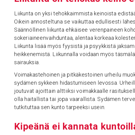
Liikunta on yksi tehokkaimmista keinoista edistää
Oikein annosteltuna se vaikuttaa edullisesti lähes
Säännöllinen liikunta ehkäisee verenpaineen koh
sokeriaineenvaihduntaa, alentaa korkeaa kolestero
Liikunta lisää myös fyysistä ja psyykkistä jaksam
heikkenemistä. Liikunnalla voidaan myös täsmälää
sairauksia.
Voimakastehoinen ja pitkäkestoinen urheilu muo
sydämen sykkeen hidastumiseen levossa. Urheill
joutuvat ajoittain alttiiksi voimakkaalle rasitukse
olla haitallista tai jopa vaarallista. Sydämen ter
tutkituttaa sen kunto tarpeeksi usein.
Kipeänä ei kannata kuntoill