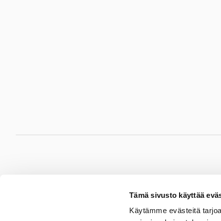
Hämeenlinna
Jyv
Tämä sivusto käyttää eväs
Sydänsairaala Assi
Sydänsa
Käytämme evästeitä tarjoa