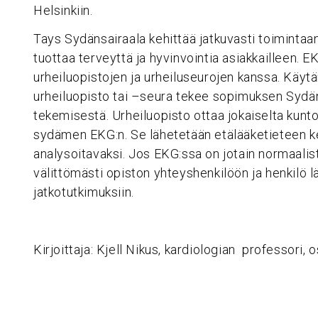
Helsinkiin.
Tays Sydänsairaala kehittää jatkuvasti toimintaans
tuottaa terveyttä ja hyvinvointia asiakkailleen.
urheiluopistojen ja urheiluseurojen kanssa. Käytä
urheiluopisto tai –seura tekee sopimuksen Sydä
tekemisestä. Urheiluopisto ottaa jokaiselta kunto
sydämen EKG:n. Se lähetetään etälääketieteen ke
analysoitavaksi. Jos EKG:ssa on jotain normaalis
välittömästi opiston yhteyshenkilöön ja henkilö l
jatkotutkimuksiin.
Kirjoittaja: Kjell Nikus, kardiologian professori,