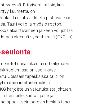
hteydessä. Erityisesti silloin, kun
iittyy kuumetta, on
tilaalla saattaa ilmetä pistävää kipua
sa. Tauti voi olla myös oireeton.
ikkoa akuuttivaiheen jälkeen voi johtaa
odetaan yleensä sydänfilmillä (EKG:lla).
G-seulonta
menetelmänä aikuisiän urheilijoiden
 äkkikuolemissa on usein kyse
itu. Joissain tapauksissa tauti on
 yhdistää rintatuntemuksia
KG harjoittelun vaikutuksista johtuen.
eilijoille, kuntoilijoille ja
e helppoa. Usein pätevin henkilö tähän