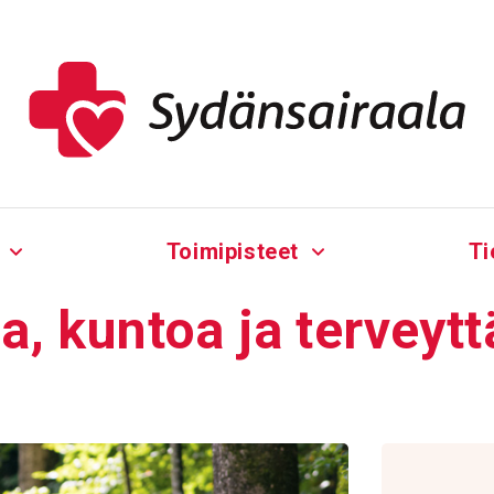
Toimipisteet
Ti
aa, kuntoa ja terveytt