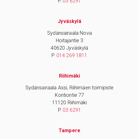
P.
03 6291
Jyväskylä
Sydänsairaala Nova
Hoitajantie 3
40620 Jyväskylä
P.
014 269 1811
Riihimäki
Sydänsairaala Assi, Riihimäen toimipiste
Kontiontie 77
11120 Riihimäki
P.
03 6291
Tampere