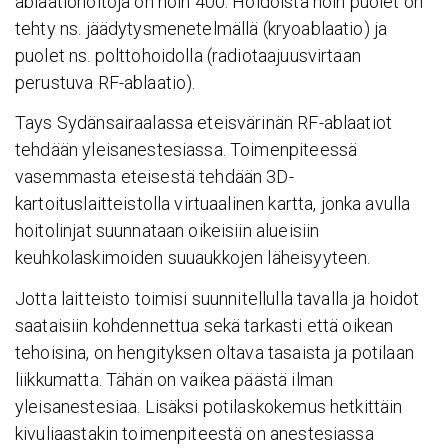
ablaatiohoitoja on noin 400. Hoidoista noin puolet on
tehty ns. jäädytysmenetelmällä (kryoablaatio) ja
puolet ns. polttohoidolla (radiotaajuusvirtaan
perustuva RF-ablaatio).
Tays Sydänsairaalassa eteisvärinän RF-ablaatiot
tehdään yleisanestesiassa. Toimenpiteessä
vasemmasta eteisestä tehdään 3D-
kartoituslaitteistolla virtuaalinen kartta, jonka avulla
hoitolinjat suunnataan oikeisiin alueisiin
keuhkolaskimoiden suuaukkojen läheisyyteen.
Jotta laitteisto toimisi suunnitellulla tavalla ja hoidot
saataisiin kohdennettua sekä tarkasti että oikean
tehoisina, on hengityksen oltava tasaista ja potilaan
liikkumatta. Tähän on vaikea päästä ilman
yleisanestesiaa. Lisäksi potilaskokemus hetkittäin
kivuliaastakin toimenpiteestä on anestesiassa