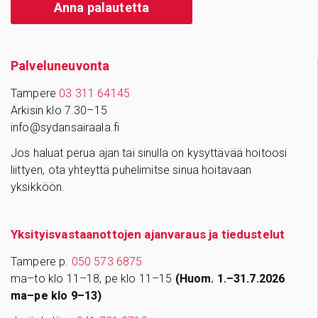
Anna palautetta
Palve­lu­neu­vonta
Tampere
03 311 64145
Arkisin klo 7.30–15
info@sydansairaala.fi
Jos haluat perua ajan tai sinulla on kysyttävää hoitoosi
liittyen, ota yhteyttä puhelimitse sinua hoitavaan
yksikköön.
Yksityisvastaanottojen ajanvaraus ja tiedustelut
Tampere p.
050 573 6875
ma–to klo 11–18, pe klo 11–15
(Huom. 1.–31.7.2026
ma–pe klo 9–13)