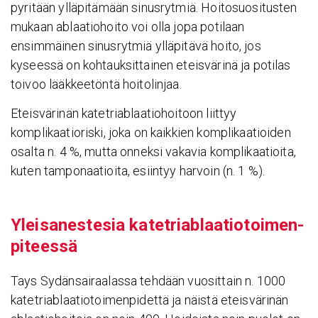
pyritään ylläpitämään sinusrytmiä. Hoitosuositusten
mukaan ablaatiohoito voi olla jopa potilaan
ensimmäinen sinusrytmiä ylläpitävä hoito, jos
kyseessä on kohtauksittainen eteisvärinä ja potilas
toivoo lääkkeetöntä hoitolinjaa.
Eteisvärinän katetriablaatiohoitoon liittyy
komplikaatioriski, joka on kaikkien komplikaatioiden
osalta n. 4 %, mutta onneksi vakavia komplikaatioita,
kuten tamponaatioita, esiintyy harvoin (n. 1 %).
Ylei­sa­nes­tesia katet­riablaa­tio­toi­men­
pi­teessä
Tays Sydänsairaalassa tehdään vuosittain n. 1000
katetriablaatiotoimenpidettä ja näistä eteisvärinän