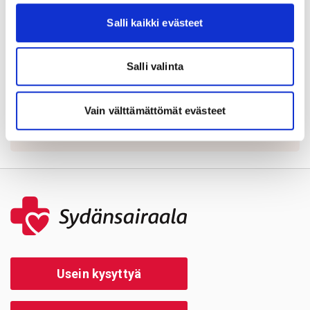
Pirkanmaan hyvinvointialueen
Salli kaikki evästeet
sopimushinnasto
➝
Vastuullisuusraportti
➝
Salli valinta
Jaa sivu:
Vain välttämättömät evästeet
Usein kysyttyä