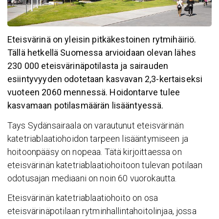
Eteisvärinä on yleisin pitkäkestoinen rytmihäiriö.
Tällä hetkellä Suomessa arvioidaan olevan lähes
230 000 eteisvärinäpotilasta ja sairauden
esiintyvyyden odotetaan kasvavan 2,3-kertaiseksi
vuoteen 2060 mennessä. Hoidontarve tulee
kasvamaan potilasmäärän lisääntyessä.
Tays Sydänsairaala on varautunut eteisvärinän
katetriablaatiohoidon tarpeen lisääntymiseen ja
hoitoonpääsy on nopeaa. Tätä kirjoittaessa on
eteisvärinän katetriablaatiohoitoon tulevan potilaan
odotusajan mediaani on noin 60 vuorokautta.
Eteisvärinän katetriablaatiohoito on osa
eteisvärinäpotilaan rytminhallintahoitolinjaa, jossa