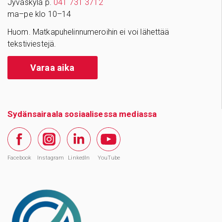
Jyväskylä p.
041 731 3712
ma–pe klo 10–14
Huom. Matkapuhelinnumeroihin ei voi lähettää
tekstiviestejä.
Varaa aika
Sydänsairaala sosiaalisessa mediassa
Facebook
Instagram
LinkedIn
YouTube