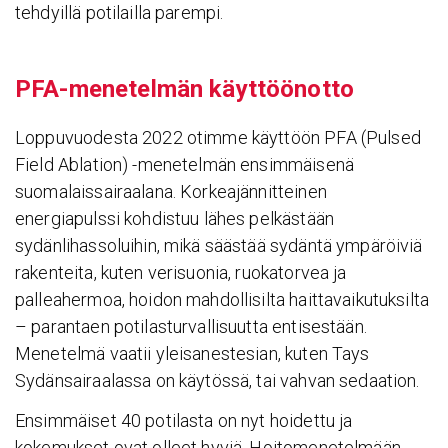
tehdyillä potilailla parempi.
PFA-mene­telmän käyt­töön­otto
Loppuvuodesta 2022 otimme käyttöön PFA (Pulsed
Field Ablation) -menetelmän ensimmäisenä
suomalaissairaalana. Korkeajännitteinen
energiapulssi kohdistuu lähes pelkästään
sydänlihassoluihin, mikä säästää sydäntä ympäröiviä
rakenteita, kuten verisuonia, ruokatorvea ja
palleahermoa, hoidon mahdollisilta haittavaikutuksilta
– parantaen potilasturvallisuutta entisestään.
Menetelmä vaatii yleisanestesian, kuten Tays
Sydänsairaalassa on käytössä, tai vahvan sedaation.
Ensimmäiset 40 potilasta on nyt hoidettu ja
kokemukset ovat olleet hyviä. Hoitomenetelmään