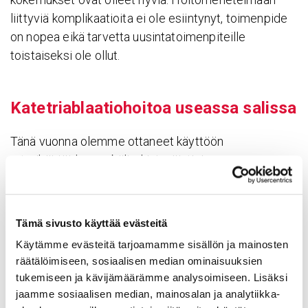
liittyviä komplikaatioita ei ole esiintynyt, toimenpide
on nopea eikä tarvetta uusintatoimenpiteille
toistaiseksi ole ollut.
Katet­riablaa­tio­hoitoa useassa salissa
Tänä vuonna olemme ottaneet käyttöön
rytmihäiriöiden mobiilirekisteröinti- ja
ablaatiolaitteen, mikä mahdollistaa rytmihäiriöiden
katetriablaatiohoidon missä tahansa Tays
Sydänsairaalan kardiologisen yksikön
Tämä sivusto käyttää evästeitä
toimenpidesalissa.
Käytämme evästeitä tarjoamamme sisällön ja mainosten
Laitteisto on osoittautunut hyväksi erityisesti
räätälöimiseen, sosiaalisen median ominaisuuksien
tukemiseen ja kävijämäärämme analysoimiseen. Lisäksi
tilanteissa, joissa potilaan eteisvärinän kammiovaste
jaamme sosiaalisen median, mainosalan ja analytiikka-
on epätaloudellisen nopea eikä reagoi lääkehoitoon