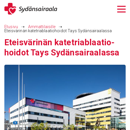
Siirry
sisältöön
Etusivu
➝
Ammattilaisille
➝
Eteisvärinän katetriablaatiohoidot Tays Sydänsairaalassa
Eteis­vä­rinän katet­riablaa­tio­
hoidot Tays Sydän­sai­raa­lassa