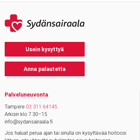
Usein kysyttyä
Anna palautetta
Palve­lu­neu­vonta
Tampere
03 311 64145
Arkisin klo 7.30–15
info@sydansairaala.fi
Jos haluat perua ajan tai sinulla on kysyttävää hoitoosi