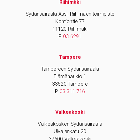
Riihimäki
Sydänsairaala Assi, Riihimäen toimipiste
Kontiontie 77
11120 Riihimäki
P.
03 6291
Tampere
Tampereen Sydänsairaala
Elämänaukio 1
33520 Tampere
P.
03 311 716
Valkeakoski
Valkeakosken Sydänsairaala
Ulvajankatu 20
37600 Valkeakoski