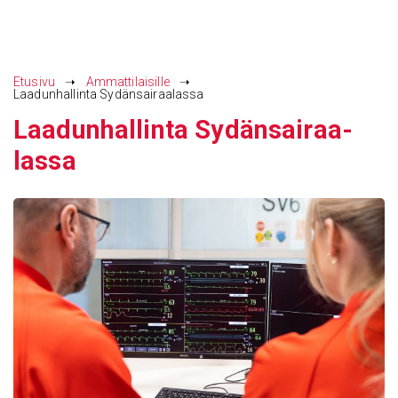
Siirry
sisältöön
Etusivu
➝
Ammattilaisille
➝
Laadunhallinta Sydänsairaalassa
Laadun­hal­linta Sydän­sai­raa­
lassa