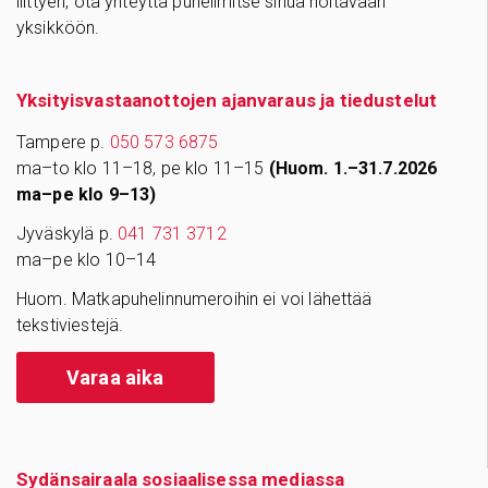
liittyen, ota yhteyttä puhelimitse sinua hoitavaan
yksikköön.
Yksityisvastaanottojen ajanvaraus ja tiedustelut
Tampere p.
050 573 6875
ma–to klo 11–18, pe klo 11–15
(Huom. 1.–31.7.2026
ma–pe klo 9–13)
Jyväskylä p.
041 731 3712
ma–pe klo 10–14
Huom. Matkapuhelinnumeroihin ei voi lähettää
tekstiviestejä.
Varaa aika
Sydänsairaala sosiaalisessa mediassa