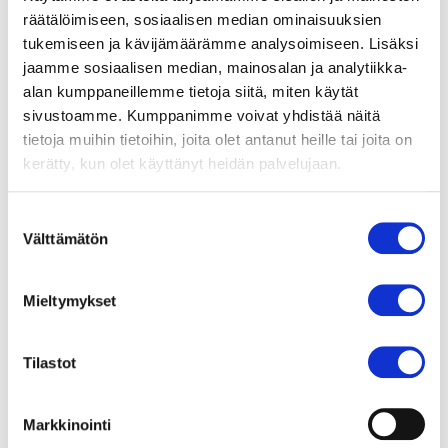
räätälöimiseen, sosiaalisen median ominaisuuksien
tukemiseen ja kävijämäärämme analysoimiseen. Lisäksi
jaamme sosiaalisen median, mainosalan ja analytiikka-
alan kumppaneillemme tietoja siitä, miten käytät
sivustoamme. Kumppanimme voivat yhdistää näitä
tietoja muihin tietoihin, joita olet antanut heille tai joita on
kerätty, kun olet käyttänyt heidän palvelujaan.
Suostumuksen
Välttämätön
valinta
Mieltymykset
Tilastot
Hoidon laatu
➝
Markkinointi
Asiakastyytyväisyys
➝