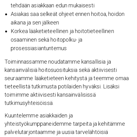
tehdään asiakkaan edun mukaisesti
Asiakas saa selkeät ohjeet ennen hoitoa, hoidon
aikana ja sen jälkeen
Korkea lääketieteellinen ja hoitotieteellinen
osaaminen sekä hoitopolku- ja
prosessiasiantuntemus
Toiminnassamme noudatamme kansallisia ja
kansainvälisiä hoitosuosituksia sekä aktiivisesti
seuraamme lääketieteen kehitystä ja teemme omaa
tieteellistä tutkimusta potilaiden hyväksi. Lisäksi
toimimme aktiivisesti kansainvälisissä
tutkimusyhteisöissä.
Kuuntelemme asiakkaiden ja
yhteistyökumppaneidemme tarpeita ja kehitämme
palvelutarjontaamme ja uusia tarvelähtöisiä