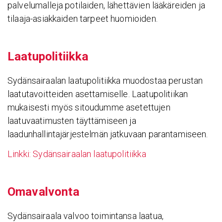
palvelumalleja potilaiden, lähettävien lääkäreiden ja
tilaaja-asiakkaiden tarpeet huomioiden.
Laatu­po­li­tiikka
Sydänsairaalan laatupolitiikka muodostaa perustan
laatutavoitteiden asettamiselle. Laatupolitiikan
mukaisesti myös sitoudumme asetettujen
laatuvaatimusten täyttämiseen ja
laadunhallintajärjestelmän jatkuvaan parantamiseen.
Linkki: Sydänsairaalan laatupolitiikka
Omaval­vonta
Sydänsairaala valvoo toimintansa laatua,