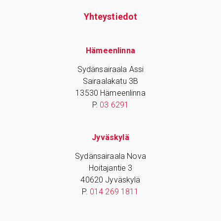
Yhteys­tiedot
Hämeenlinna
Sydänsairaala Assi
Sairaalakatu 3B
13530 Hämeenlinna
P.
03 6291
Jyväskylä
Sydänsairaala Nova
Hoitajantie 3
40620 Jyväskylä
P.
014 269 1811