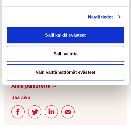
Hoitoon pääsyn ajat
➝
Näytä tiedot
Sydänsairaala sai terveydenhuollon
laatusertifikaatin ensimmäisenä
Salli kaikki evästeet
julkisomisteisena sairaalana
➝
Sydänsairaala uusi laatusertifikaattinsa
➝
Salli valinta
Tays Sydänsairaalan hankintapalveluille
myönnettiin ympäristöjärjestelmän
Vain välttämättömät evästeet
sertifikaatti
➝
Anna palautetta
➝
Jaa sivu: