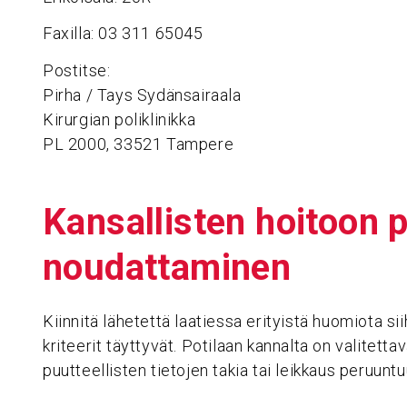
Faxilla: 03 311 65045
Postitse:
Pirha / Tays Sydänsairaala
Kirurgian poliklinikka
PL 2000, 33521 Tampere
Kansal­listen hoitoon p
noudat­ta­minen
Kiinnitä lähetettä laatiessa erityistä huomiota si
kriteerit täyttyvät. Potilaan kannalta on valitetta
puutteellisten tietojen takia tai leikkaus peruuntuu