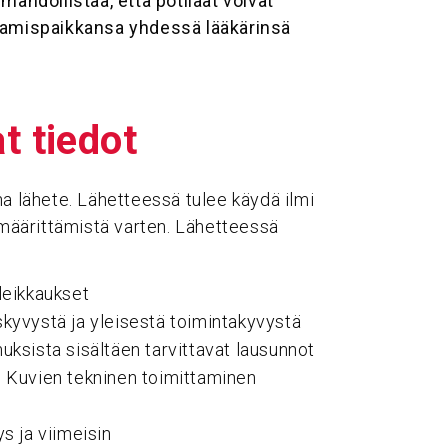
mahdollistaa, että potilaat voivat
ttamispaikkansa yhdessä lääkärinsä
at tiedot
na lähete. Lähetteessä tulee käydä ilmi
n määrittämistä varten. Lähetteessä
leikkaukset
skyvystä ja yleisestä toimintakyvystä
uksista sisältäen tarvittavat lausunnot
. Kuvien tekninen toimittaminen
s ja viimeisin