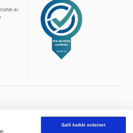
oihin ei
.
ere
Valkeakoski
Salli kaikki evästeet
reen
Valkeakosken
an