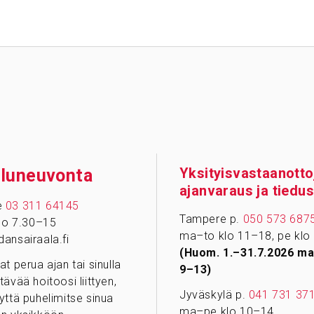
Yksityisvastaanotto
­lu­neu­vonta
ajanvaraus ja tiedus
e
03 311 64145
Tampere p.
050 573 687
klo 7.30–15
ma–to klo 11–18, pe klo
ansairaala.fi
(Huom. 1.–31.7.2026 ma
at perua ajan tai sinulla
9–13)
tävää hoitoosi liittyen,
Jyväskylä p.
041 731 37
yttä puhelimitse sinua
ma–pe klo 10–14