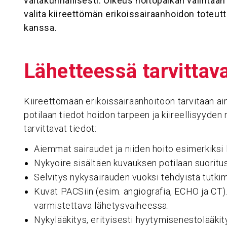
valtakunnallisesti. Oikeus hoitopaikan valintaan 
valita kiireettömän erikoissairaanhoidon toteu
kanssa.
Lähet­teessä tarvit­tav
Kiireettömään erikoissairaanhoitoon tarvitaan ai
potilaan tiedot hoidon tarpeen ja kiireellisyyde
tarvittavat tiedot:
Aiemmat sairaudet ja niiden hoito esimerkiksi 
Nykyoire sisältäen kuvauksen potilaan suoritu
Selvitys nykysairauden vuoksi tehdyistä tutkim
Kuvat PACSiin (esim. angiografia, ECHO ja CT)
varmistettava lähetysvaiheessa.
Nykylääkitys, erityisesti hyytymisenestolääkity