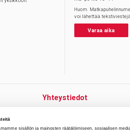
n yksikköön.
Huom. Matkapuhelinnumer
voi lähettää tekstiviestejä
Varaa aika
Yhteys­tiedot
äskylä
Riihimäki
Tamp
teitä
iraala Nova
Sydänsairaala Assi,
Tampe
mamme sisällön ja mainosten räätälöimiseen, sosiaalisen medi