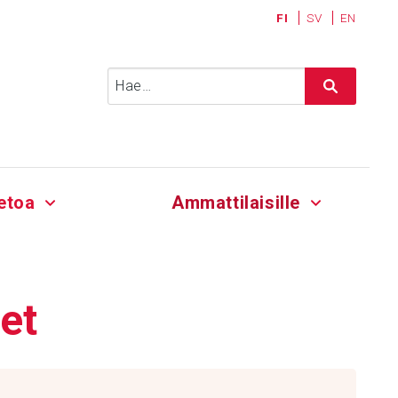
FI
SV
EN
Haku:
etoa
Ammattilaisille
eet