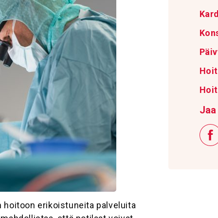
Kard
Kons
Päiv
Hoit
Hoit
Jaa 
n hoitoon erikoistuneita
palveluita