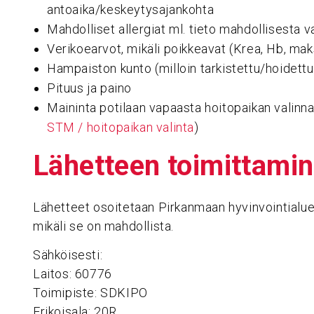
antoaika/keskeytysajankohta
Mahdolliset allergiat ml. tieto mahdollisesta v
Verikoearvot, mikäli poikkeavat (Krea, Hb, mak
Hampaiston kunto (milloin tarkistettu/hoidettu
Pituus ja paino
Maininta potilaan vapaasta hoitopaikan valinnast
STM / hoitopaikan valinta
)
Lähet­teen toimit­ta­mi
Lähetteet osoitetaan Pirkanmaan hyvinvointialuee
mikäli se on mahdollista.
Sähköisesti:
Laitos: 60776
Toimipiste: SDKIPO
Erikoisala: 20R