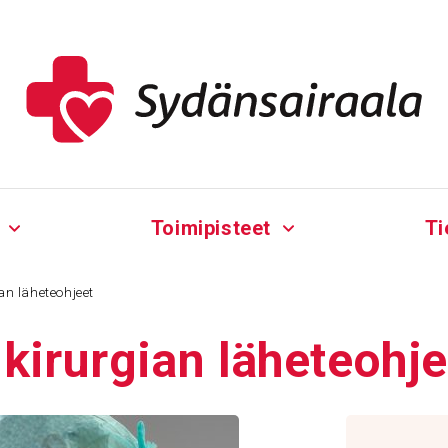
Toimipisteet
Ti
an läheteohjeet
ki­rur­gian lähe­teoh­j