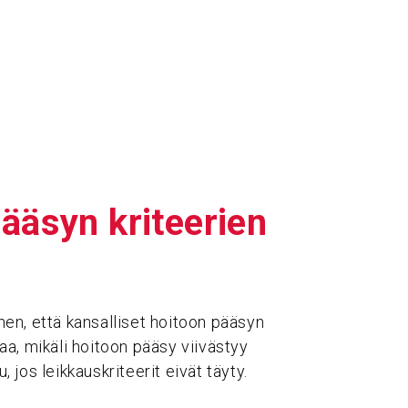
ääsyn kritee­rien
ihen, että kansalliset hoitoon pääsyn
vaa, mikäli hoitoon pääsy viivästyy
, jos leikkauskriteerit eivät täyty.