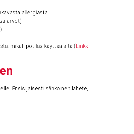
akavasta allergiasta
sa-arvot)
)
a, mikäli potilas käyttää sitä (
Linkki:
nen
lle. Ensisijaisesti sähköinen lähete,