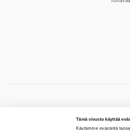
hoitavaa
Hämeenlinna
Jyv
Tämä sivusto käyttää eväs
Sydänsairaala Assi
Sydänsa
Käytämme evästeitä tarjoa