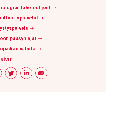
iologian läheteohjeet
➝
ultaatiopalvelut
➝
ystyspalvelu
➝
oon pääsyn ajat
➝
opaikan valinta
➝
sivu: