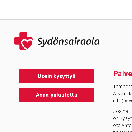
Palve
Usein kysyttyä
Tamper
Arkisin 
Anna palautetta
info@syd
Jos halu
on kysyt
ota yhte