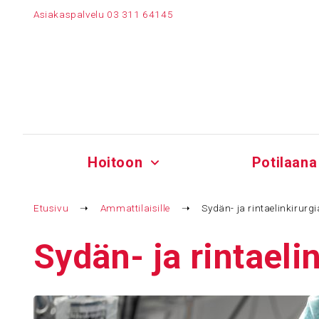
Siirry
Asiakaspalvelu
03 311 64145
sisältöön
Hoitoon
Potilaana
Etusivu
➝
Ammattilaisille
➝
Sydän- ja rintaelinkirurgi
Sydän- ja rintae­lin­