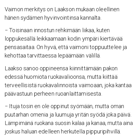
Vaimon merkitys on Laakson mukaan oleellinen
hänen sydämen hyvinvointinsa kannalta.
− Toisinaan innostun rehkimään liikaa, kuten
loppukesällä leikkaamaan kodin ympäri kiertävää
pensasaitaa. On hyvä, että vaimoni toppuuttelee ja
kehottaa tarvittaessa lepäämään välillä.
Laakso sanoo oppineensa kiinnittämään pakon
edessä huomiota ruokavalioonsa, mutta kiittää
terveellisistä ruokavalinnoista vaimoaan, joka kantaa
päävastuun perheen ruoanlaittamisesta.
− Ituja tosin en ole oppinut syömään, mutta oman
puutarhan omenia ja luumuja yritän syödä joka päivä.
Lämpimänä ruokana suosin kalaa ja kanaa, mutta aina
joskus haluan edelleen herkutella pippuripihvillä.