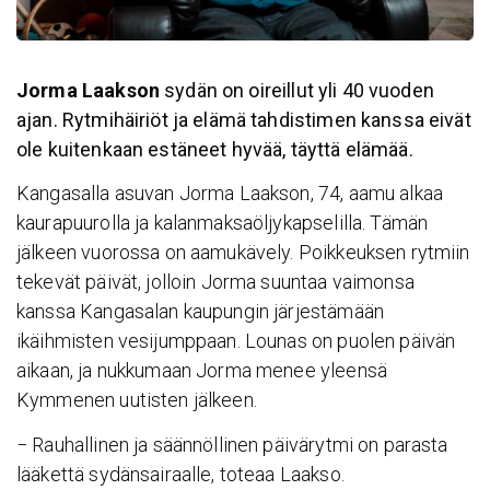
Jorma Laakson
sydän on oireillut yli 40 vuoden
ajan. Rytmihäiriöt ja elämä tahdistimen kanssa eivät
ole kuitenkaan estäneet hyvää, täyttä elämää.
Kangasalla asuvan Jorma Laakson, 74, aamu alkaa
kaurapuurolla ja kalanmaksaöljykapselilla. Tämän
jälkeen vuorossa on aamukävely. Poikkeuksen rytmiin
tekevät päivät, jolloin Jorma suuntaa vaimonsa
kanssa Kangasalan kaupungin järjestämään
ikäihmisten vesijumppaan. Lounas on puolen päivän
aikaan, ja nukkumaan Jorma menee yleensä
Kymmenen uutisten jälkeen.
− Rauhallinen ja säännöllinen päivärytmi on parasta
lääkettä sydänsairaalle, toteaa Laakso.