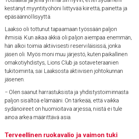
kestänyt myyntityöhöni liittyvää kiirettä, painetta ja
epäsäännöllisyyttä.
Laakso oli tottunut tapaamaan työssään paljon
ihmisiä. Kun aikaa äkkiä oli paljon aiempaa enemmän,
hän alkoi toimia aktiivisesti reserviläisissä, jonka
jäsen oli. Myös moni muu järjestö, kuten paikallinen
omakotiyhdistys, Lions Club ja sotaveteraanien
tukitoiminta, sai Laaksosta aktiivisen johtokunnan
jäsenen.
− Olen saanut harrastuksista ja yhdistystoiminnasta
paljon sisältöä elämääni. On tärkeää, että vaikka
sydänoireet on huomioitava arjessa, niistä ei tule
ainoa arkea määrittävä asia.
Terveel­linen ruoka­valio ja vaimon tuki