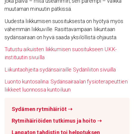
joka päivä – mitä useammin, sen parempi – vaikka
muutaman minuutin pätkissä.
Uudesta liikkumisen suosituksesta on hyötyä myös
vähemmän liikkuville. Rasittavampaan liikuntaan
sydänsairaan on hyvä saada yksilöllistä ohjausta.
Tutustu aikuisten liikkumisen suositukseen UKK-
instituutin sivuilla
Liikuntaohjeita sydänsairaille Sydänliiton sivuilla
Luonto kuntosalina: Sydänsairaalan fysioterapeuttien
liikkeet luonnossa kuntoiluun
Sydämen rytmihäiriöt
➝
Rytmihäiriöiden tutkimus ja hoito
➝
Langaton tahdistin toi helpotuksen