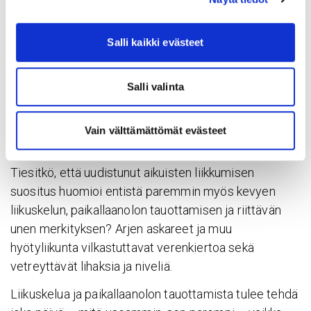
Salli kaikki evästeet
Salli valinta
Pienikin liike edistää terveyttä, askel
Vain välttämättömät evästeet
kerral­laan
Tiesitkö, että uudistunut aikuisten liikkumisen
suositus huomioi entistä paremmin myös kevyen
liikuskelun, paikallaanolon tauottamisen ja riittävän
unen merkityksen? Arjen askareet ja muu
hyötyliikunta vilkastuttavat verenkiertoa sekä
vetreyttävät lihaksia ja niveliä.
Liikuskelua ja paikallaanolon tauottamista tulee tehdä