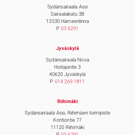
Sydänsairaala Assi
Sairaalakatu 3B
13530 Hämeenlinna
P.
03 6291
Jyväskylä
Sydänsairaala Nova
Hoitajantie 3
40620 Jyväskylä
P.
014 269 1811
Riihimäki
Sydänsairaala Assi, Riihimäen toimipiste
Kontiontie 77
11120 Riihimäki
P.
03 6291