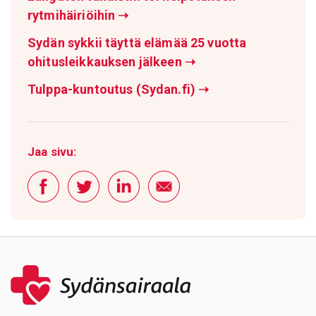
rytmihäiriöihin
➝
Sydän sykkii täyttä elämää 25 vuotta
ohitusleikkauksen jälkeen
➝
Tulppa-kuntoutus (Sydan.fi)
➝
Jaa sivu: