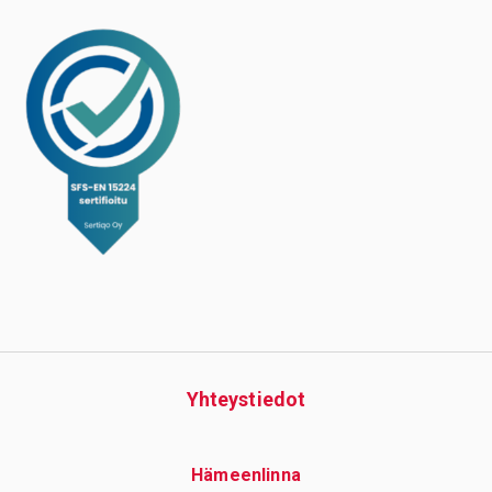
Yhteys­tiedot
Hämeenlinna