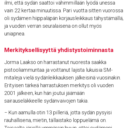
ilmi, että sydän saattoi vähimmillään lyödä unessa
vain 22 kertaa minuutissa. Pari vuotta sitten vuorossa
oli sydämen hiippaläpän korjausleikkaus tähystämällä,
ja vuoden verran seuralaisena on ollut myös
uniapnea.
Merki­tyk­sel­li­syyttä yhdis­tys­toi­min­nasta
Jorma Laakso on harrastanut nuoresta saakka
pistooliammuntaa ja voittanut lajista lukuisia SM-
mitaleja vielä sydänleikkauksen jälkeisinä vuosinakin.
Erityisen tärkeä harrastuksen merkitys oli vuoden
2001 jälkeen, kun hän joutui jäämään
sairauseläkkeelle sydänvaivojen takia.
− Kun aamulla otin 13 pilleriä, jotta sydän pysyisi
rauhallisena, mietin, tällaistako loppuelämä on.
Toisaalta järjellä ymmärsin hyvin, ettei sydämeni