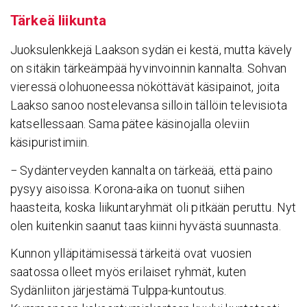
Tärkeä liikunta
Juoksulenkkejä Laakson sydän ei kestä, mutta kävely
on sitäkin tärkeämpää hyvinvoinnin kannalta. Sohvan
vieressä olohuoneessa nököttävät käsipainot, joita
Laakso sanoo nostelevansa silloin tällöin televisiota
katsellessaan. Sama pätee käsinojalla oleviin
käsipuristimiin.
− Sydänterveyden kannalta on tärkeää, että paino
pysyy aisoissa. Korona-aika on tuonut siihen
haasteita, koska liikuntaryhmät oli pitkään peruttu. Nyt
olen kuitenkin saanut taas kiinni hyvästä suunnasta.
Kunnon ylläpitämisessä tärkeitä ovat vuosien
saatossa olleet myös erilaiset ryhmät, kuten
Sydänliiton järjestämä Tulppa-kuntoutus.