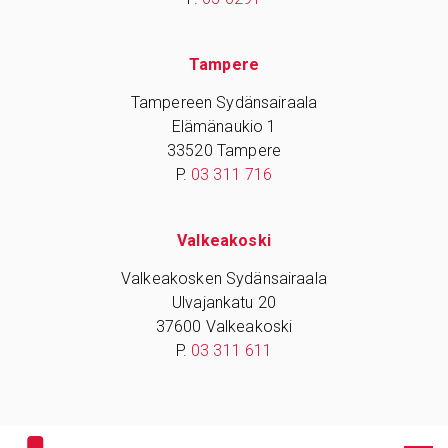
Tampere
Tampereen Sydänsairaala
Elämänaukio 1
33520 Tampere
P.
03 311 716
Valkeakoski
Valkeakosken Sydänsairaala
Ulvajankatu 20
37600 Valkeakoski
P.
03 311 611
© 2017 Sydänsairaala -
Saavutettavuusseloste
-
Tietosuojaseloste
-