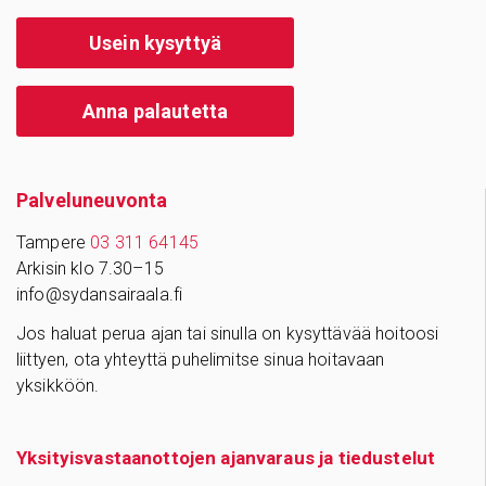
Usein kysyttyä
Anna palautetta
Palve­lu­neu­vonta
Tampere
03 311 64145
Arkisin klo 7.30–15
info@sydansairaala.fi
Jos haluat perua ajan tai sinulla on kysyttävää hoitoosi
liittyen, ota yhteyttä puhelimitse sinua hoitavaan
yksikköön.
Yksityisvastaanottojen ajanvaraus ja tiedustelut