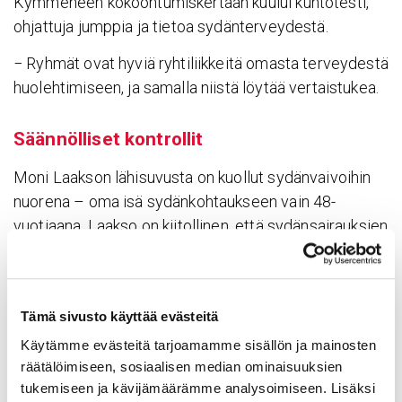
Kymmeneen kokoontumiskertaan kuului kuntotesti,
ohjattuja jumppia ja tietoa sydänterveydestä.
− Ryhmät ovat hyviä ryhtiliikkeitä omasta terveydestä
huolehtimiseen, ja samalla niistä löytää vertaistukea.
Sään­nöl­liset kont­rollit
Moni Laakson lähisuvusta on kuollut sydänvaivoihin
nuorena – oma isä sydänkohtaukseen vain 48-
vuotiaana. Laakso on kiitollinen, että sydänsairauksien
hoito on kehittynyt viime vuosikymmeninä paljon.
Tays Sydänsairaalassa saamaansa hoitoa Laakso
pitää erinomaisena.
Tämä sivusto käyttää evästeitä
− Annan arvoa säännöllisille kontrolleille, joissa
Käytämme evästeitä tarjoamamme sisällön ja mainosten
tilannettani seurataan ja jos jotakin hälyttävää
räätälöimiseen, sosiaalisen median ominaisuuksien
ilmaantuu, siihen reagoidaan heti.
tukemiseen ja kävijämäärämme analysoimiseen. Lisäksi