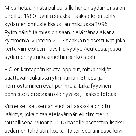
Mies tietää, mistä puhuu, sillä hänen sydämensä on
oireillut 1980-luvulta saakka. Laaksolle on tehty
sydämen ohitusleikkaus tammikuussa 1996.
Rytmihäiriöitä mies on saanut elämänsä aikana
kymmeniä. Vuoteen 2013 saakka ne asettuivat joka
kerta viimeistään Tays Päivystys Acutassa, jossa
sydämen rytmi käännettiin sähköisesti.
− Olen kantapään kautta oppinut, mitkä tekijät
saattavat laukaista rytmihäiriön. Stressi ja
hermostuminen ovat pahimpia. Liika fyysinen
ponnistelu ei sekään ole hyväksi, Laakso toteaa.
Viimeiset seitsemän vuotta Laaksolla on ollut
lääkitys, joka pitää eteisvärinän eli flimmerin
rauhallisena. Vuonna 2015 hänelle asetettiin lisäksi
sydämen tahdistin, koska Holter-seurannassa kävi