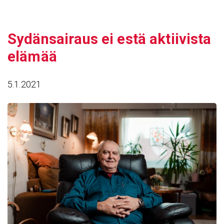
Siirry
sisältöön
Sydän­sai­raus ei estä aktii­vista
elämää
5.1.2021