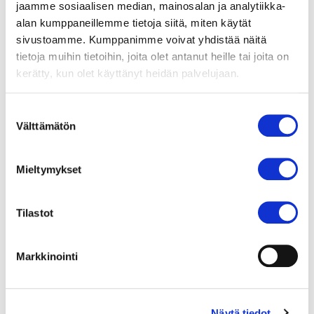
jaamme sosiaalisen median, mainosalan ja analytiikka-
Laakson puhelin soi. Ikäihmisten digiopas hälytetään
alan kumppaneillemme tietoja siitä, miten käytät
opastamaan pulassa olevaa senioria
sivustoamme. Kumppanimme voivat yhdistää näitä
tietokoneongelmissa. Laakso kertoo osallistuneensa
tietoja muihin tietoihin, joita olet antanut heille tai joita on
lähes 20 vuotta sitten Pelko pois -tietokonekurssille
kerätty, kun olet käyttänyt heidän palvelujaan.
ja työskennelleensä monta vuotta vapaaehtoisena
Mukanetti ry:n digioppaana.
Suostumuksen
Välttämätön
valinta
− Yksi asia täytyy muistaa laittaa aina kotoa lähtiessä
taskuun. Toivon, etten joudu ikinä turvautumaan
Mieltymykset
siihen, mutta nitrosuihke on tärkeä hätävara.
Tilastot
Markkinointi
Näytä tiedot