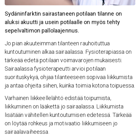
Sydäninfarktin sairastaneen potilaan tilanne on
aluksi akuutti ja usein potilaalle on myös tehty
sepelvaltimon pallolaajennus.
Jo pian akuuteimman tilanteen rauhoituttua
kuntoutuminen alkaa sairaalassa. Fysioterapiassa on
tärkeää edetä potilaan voimavarojen mukaisesti.
Sairaalassa fysioterapeutti arvioi potilaan
suorituskykyä, ohjaa tilanteeseen sopivaa liikkumista
ja antaa ohjeita siihen, kuinka toimia kotona toipuessa.
Varhainen liikkeellelähtö edistää toipumista,
liikkuminen on lääkettä jo sairaalassa. Liikkumista
lisätään vähitellen kuntoutumisen edetessä. Tärkeää
on löytää rohkeus ja motivaatio liikkumiseen jo
sairaalavaiheessa.