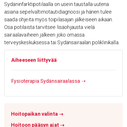
Sydäninfarktipotilaalla on usein taustalla uutena
asiana sepelvaltimotautidiagnoosi ja hänen tulee
saada ohjeita myös toipilasajan jälkeiseen aikaan.
Osa potilaista tarvitsee lisäohjausta vielä
sairaalavaiheen jälkeen joko omassa
terveyskeskuksessa tai Sydänsairaalan poliklinikalla.
Aihee­seen liit­tyvää
Fysioterapia Sydänsairaalassa
➝
Hoitopaikan valinta
➝
Hoitoon pääsyn ajat
➝