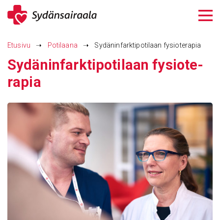
Siirry
sisältöön
Etusivu
➝
Potilaana
➝
Sydäninfarktipotilaan fysioterapia
Sydä­nin­fark­ti­po­ti­laan fysio­te­
rapia