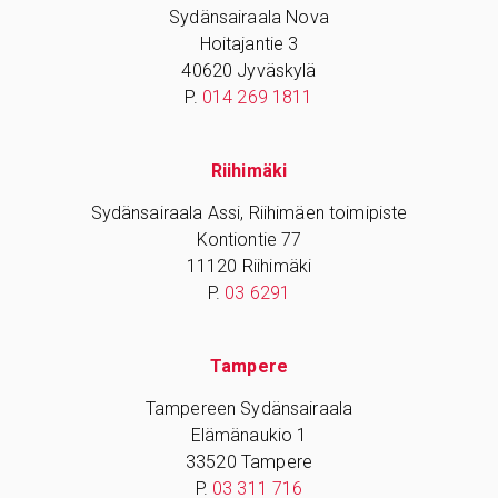
Sydänsairaala Nova
Hoitajantie 3
40620 Jyväskylä
P.
014 269 1811
Riihimäki
Sydänsairaala Assi, Riihimäen toimipiste
Kontiontie 77
11120 Riihimäki
P.
03 6291
Tampere
Tampereen Sydänsairaala
Elämänaukio 1
33520 Tampere
P.
03 311 716