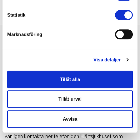
Statistik
Marknadsföring
Visa detaljer
Ge respons
Tillåt alla
Information
Tillåt urval
Tammerfors 03 311 64145
vardagar kl. 7.30–15
Avvisa
Om du vill avboka en tid eller har frågor om din behandling,
vänligen kontakta per telefon den Hjärtsjukhuset som