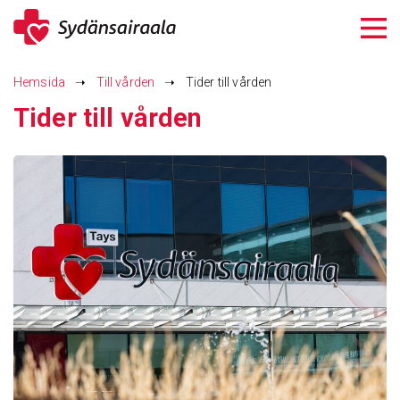
Siirry
sisältöön
Hemsida
➝
Till vården
➝
Tider till vården
Tider till vården