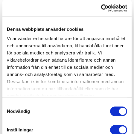
23,0
Elektrofysiologiskt ingrepp
Denna webbplats använder cookies
Vi använder enhetsidentifierare för att anpassa innehållet
45,0
och annonserna till användarna, tillhandahålla funktioner
Ablation av förmaksflimmer
för sociala medier och analysera vår trafik. Vi
vidarebefordrar även sådana identifierare och annan
39,0
information från din enhet till de sociala medier och
annons- och analysföretag som vi samarbetar med.
Dessa kan i sin tur kombinera informationen med annan
information som du har tillhandahållit eller som de har
samlat in när du har använt deras tjänster.
Val av vårdenhet för specialiserad
Samtyckesval
sjukvård
➝
Nödvändig
Dela sidan
Inställningar