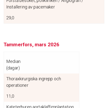
Första besöket, polikliniken / Angiografi /
Installering av pacemaker
29,0
Tammerfors, mars 2026
Median
(dagar)
Thoraxkirurgiska ingrepp och
operationer
11,0
Kateterburen aortaklaffimplantation