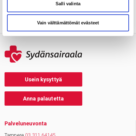
Salli valinta
Vain välttämättömät evästeet
Usein kysyttyä
Anna palautetta
Palve­lu­neu­vonta
Tampere
03 311 64145