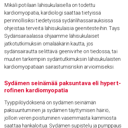
Mikäli potilaan lähisukulaisella on todettu
kardiomyopatia, kardiologi saattaa tietyissä
perinnöllisiksi tiedetyissä sydänlihassairauksissa
ohjeistaa terveitä lähisukulaisia geenitesteihin. Tays
Sydänsairaalassa ohjaamme lähisukulaiset
jatkotutkimuksiin omalääkärin kautta, jos
sydänsairautta selittävä geenivirhe on tiedossa, tai
muuten tarkempiin sydäntutkimuksiin lähisukulaisten
kardiomyopatiaan sairastumisriskin arvioimiseksi.
Sydämen seinämää paksun­tava eli hypert­
ro­finen kardio­my­opatia
Tyyppilöydöksenä on sydämen seinämän
paksuuntuminen ja sydämen täyttymisen häiriö,
jolloin veren poistuminen vasemmasta kammiosta
saattaa hankaloitua. Sydämen supistelu ja pumppaus