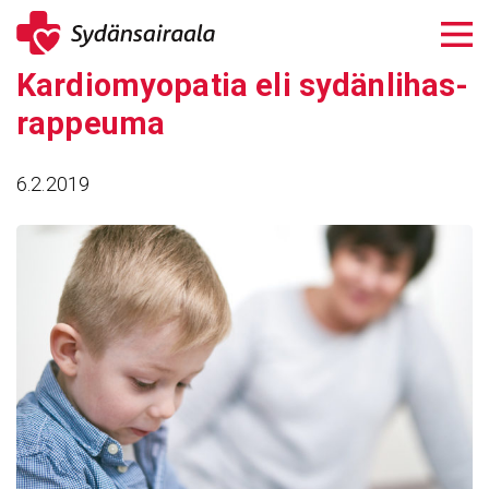
Siirry
sisältöön
Kardio­my­opatia eli sydän­li­has­
rap­peuma
6.2.2019