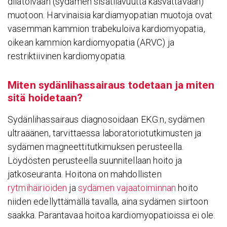
dilatoivaan (sydämen sisätilavuutta kasvattavaan)
muotoon. Harvinaisia kardiamyopatian muotoja ovat
vasemman kammion trabekuloiva kardiomyopatia,
oikean kammion kardiomyopatia (ARVC) ja
restriktiivinen kardiomyopatia.
Miten sydän­li­has­sai­raus tode­taan ja miten
sitä hoide­taan?
Sydänlihassairaus diagnosoidaan EKG:n, sydämen
ultraäänen, tarvittaessa laboratoriotutkimusten ja
sydämen magneettitutkimuksen perusteella.
Löydösten perusteella suunnitellaan hoito ja
jatkoseuranta. Hoitona on mahdollisten
rytmihäiriöiden
ja
sydämen vajaatoiminnan
hoito
niiden edellyttämällä tavalla, aina sydämen siirtoon
saakka. Parantavaa hoitoa kardiomyopatioissa ei ole.