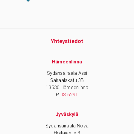
Yhteys­tiedot
Hämeenlinna
Sydänsairaala Assi
Sairaalakatu 3B
13530 Hämeenlinna
P.
03 6291
Jyväskylä
Sydänsairaala Nova
Hoitajantie 3