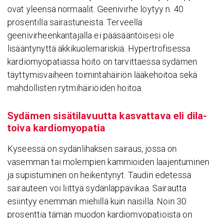
ovat yleensä normaalit. Geenivirhe löytyy n. 40
prosentilla sairastuneista. Terveellä
geenivirheenkantajalla ei pääsääntöisesi ole
lisääntynyttä äkkikuolemariskiä. Hypertrofisessa
kardiomyopatiassa hoito on tarvittaessa sydämen
täyttymisvaiheen toimintahäiriön lääkehoitoa sekä
mahdollisten rytmihäiriöiden hoitoa.
Sydämen sisä­ti­la­vuutta kasvat­tava eli dila­
toiva kardio­my­opatia
Kyseessä on sydänlihaksen sairaus, jossa on
vasemman tai molempien kammioiden laajentuminen
ja supistuminen on heikentynyt. Taudin edetessä
sairauteen voi liittyä sydänläppävikaa. Sairautta
esiintyy enemmän miehillä kuin naisilla. Noin 30
prosenttia tämän muodon kardiomyopatioista on