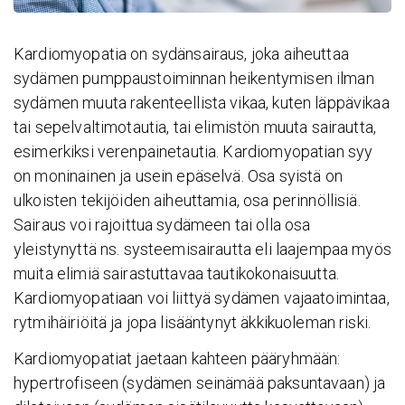
Kardiomyopatia on sydänsairaus, joka aiheuttaa
sydämen pumppaustoiminnan heikentymisen ilman
sydämen muuta rakenteellista vikaa, kuten läppävikaa
tai sepelvaltimotautia, tai elimistön muuta sairautta,
esimerkiksi verenpainetautia. Kardiomyopatian syy
on moninainen ja usein epäselvä. Osa syistä on
ulkoisten tekijöiden aiheuttamia, osa perinnöllisiä.
Sairaus voi rajoittua sydämeen tai olla osa
yleistynyttä ns. systeemisairautta eli laajempaa myös
muita elimiä sairastuttavaa tautikokonaisuutta.
Kardiomyopatiaan voi liittyä sydämen vajaatoimintaa,
rytmihäiriöitä ja jopa lisääntynyt äkkikuoleman riski.
Kardiomyopatiat jaetaan kahteen pääryhmään:
hypertrofiseen (sydämen seinämää paksuntavaan) ja