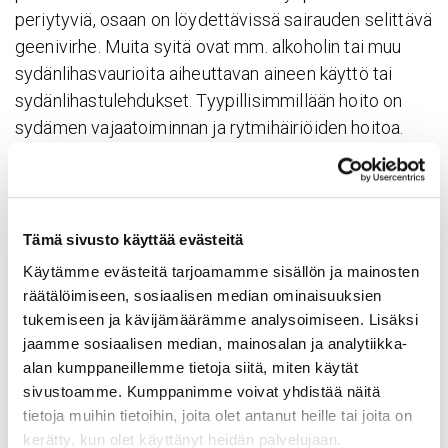
periytyviä, osaan on löydettävissä sairauden selittävä
geenivirhe. Muita syitä ovat mm. alkoholin tai muu
sydänlihasvaurioita aiheuttavan aineen käyttö tai
sydänlihastulehdukset. Tyypillisimmillään hoito on
sydämen vajaatoiminnan ja rytmihäiriöiden hoitoa.
Muita kardio­my­opa­tian muotoja
Trabekuloiva kardiomyopatia on harvinainen
Tämä sivusto käyttää evästeitä
kardiomyopatian muoto, jossa sydämen vasemman
Käytämme evästeitä tarjoamamme sisällön ja mainosten
kammion sydänlihaksen kiinteytymisen ajatellaan
räätälöimiseen, sosiaalisen median ominaisuuksien
jääneen sikiöaikana alikehittyneeksi, jättäen
tukemiseen ja kävijämäärämme analysoimiseen. Lisäksi
poikkeavan poimuisuuden vasemman kammion
jaamme sosiaalisen median, mainosalan ja analytiikka-
seinämään. Sairaus altistaa sydämen vajaatoiminnalle
alan kumppaneillemme tietoja siitä, miten käytät
ja rytmihäiriöille, joihin hoito kohdistuu.
sivustoamme. Kumppanimme voivat yhdistää näitä
tietoja muihin tietoihin, joita olet antanut heille tai joita on
Oikean kammion arytmogeeninen kardiomyopatia
kerätty, kun olet käyttänyt heidän palvelujaan.