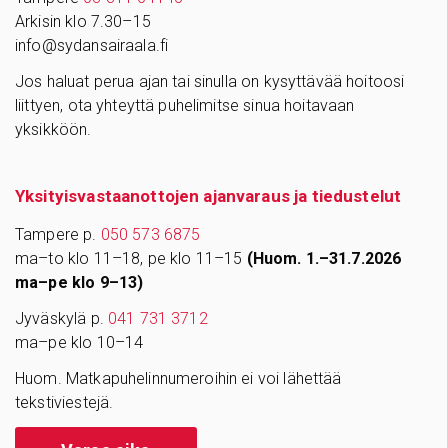
Arkisin klo 7.30–15
info@sydansairaala.fi
Jos haluat perua ajan tai sinulla on kysyttävää hoitoosi
liittyen, ota yhteyttä puhelimitse sinua hoitavaan
yksikköön.
Yksityisvastaanottojen ajanvaraus ja tiedustelut
Tampere p.
050 573 6875
ma–to klo 11–18, pe klo 11–15
(Huom. 1.–31.7.2026
ma–pe klo 9–13)
Jyväskylä p.
041 731 3712
ma–pe klo 10–14
Huom. Matkapuhelinnumeroihin ei voi lähettää
tekstiviestejä.