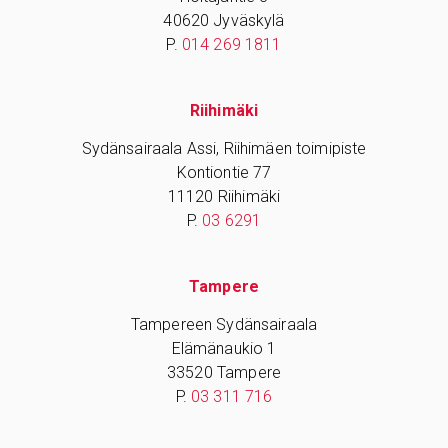
40620 Jyväskylä
P.
014 269 1811
Riihimäki
Sydänsairaala Assi, Riihimäen toimipiste
Kontiontie 77
11120 Riihimäki
P.
03 6291
Tampere
Tampereen Sydänsairaala
Elämänaukio 1
33520 Tampere
P.
03 311 716