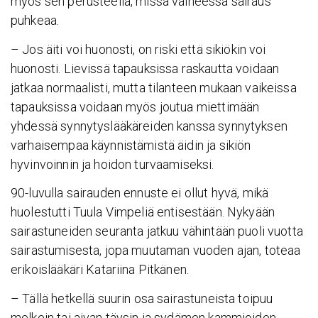
myös sen perusteella, missä vaiheessa sairaus
puhkeaa.
– Jos äiti voi huonosti, on riski että sikiökin voi
huonosti. Lievissä tapauksissa raskautta voidaan
jatkaa normaalisti, mutta tilanteen mukaan vaikeissa
tapauksissa voidaan myös joutua miettimään
yhdessä synnytyslääkäreiden kanssa synnytyksen
varhaisempaa käynnistämistä äidin ja sikiön
hyvinvoinnin ja hoidon turvaamiseksi.
90-luvulla sairauden ennuste ei ollut hyvä, mikä
huolestutti Tuula Vimpeliä entisestään. Nykyään
sairastuneiden seuranta jatkuu vähintään puoli vuotta
sairastumisesta, jopa muutaman vuoden ajan, toteaa
erikoislääkäri Katariina Pitkänen.
– Tällä hetkellä suurin osa sairastuneista toipuu
melkein tai aivan täysin ja sydämen kammioiden