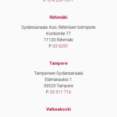
P.
014 269 1811
Riihimäki
Sydänsairaala Assi, Riihimäen toimipiste
Kontiontie 77
11120 Riihimäki
P.
03 6291
Tampere
Tampereen Sydänsairaala
Elämänaukio 1
33520 Tampere
P.
03 311 716
Valkeakoski