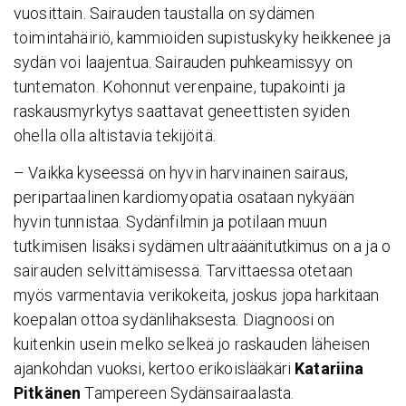
vuosittain. Sairauden taustalla on sydämen
toimintahäiriö, kammioiden supistuskyky heikkenee ja
sydän voi laajentua. Sairauden puhkeamissyy on
tuntematon. Kohonnut verenpaine, tupakointi ja
raskausmyrkytys saattavat geneettisten syiden
ohella olla altistavia tekijöitä.
– Vaikka kyseessä on hyvin harvinainen sairaus,
peripartaalinen kardiomyopatia osataan nykyään
hyvin tunnistaa. Sydänfilmin ja potilaan muun
tutkimisen lisäksi sydämen ultraäänitutkimus on a ja o
sairauden selvittämisessä. Tarvittaessa otetaan
myös varmentavia verikokeita, joskus jopa harkitaan
koepalan ottoa sydänlihaksesta. Diagnoosi on
kuitenkin usein melko selkeä jo raskauden läheisen
ajankohdan vuoksi, kertoo erikoislääkäri
Katariina
Pitkänen
Tampereen Sydänsairaalasta.