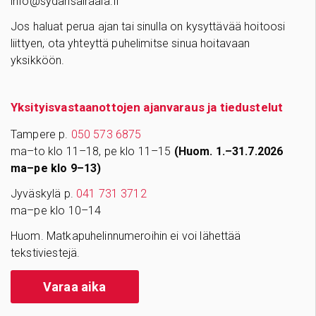
info@sydansairaala.fi
Jos haluat perua ajan tai sinulla on kysyttävää hoitoosi
liittyen, ota yhteyttä puhelimitse sinua hoitavaan
yksikköön.
Yksityisvastaanottojen ajanvaraus ja tiedustelut
Tampere p.
050 573 6875
ma–to klo 11–18, pe klo 11–15
(Huom. 1.–31.7.2026
ma–pe klo 9–13)
Jyväskylä p.
041 731 3712
ma–pe klo 10–14
Huom. Matkapuhelinnumeroihin ei voi lähettää
tekstiviestejä.
Varaa aika