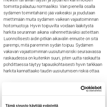
toiminta palautuu normaaliksi. Vain pienellä osalla
sydämen toimintahäiriö jää vaikeaksi ja joudutaan
miettimään muita sydämen vaikean vajaatoiminnan
hoitomuotoja. Hyvin toipuvilta voidaan lääkitystä
harkita seurannan aikana vähennettäväksi asteittain.
Luonnollisesti äidin pitkän aikavälin ennuste on sitä
parempi, mitä paremmin sydän toipuu. Sydämen
vakavan vajaatoiminnan uusiutumisriski seuraavassa
raskaudessa on kuitenkin suuri, joten uutta raskautta
pohdittaessa täytyy tapauskohtaisesti hyvin tarkkaan
harkita kannattaako taudin uusiutumisen riskiä ottaa.
Lääk­keiden kanssa oiree­tonta elämää
Pitkäaikaissairaus vaikuttaa elämään monella tavalla,
mutta sairauden kanssa voi elää hyvää arkea. Tuula
Tämä sivusto käyttää evästeitä