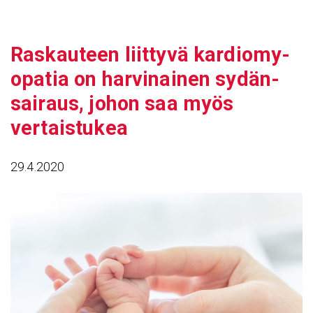
Siirry
sisältöön
Raskau­teen liit­tyvä kardio­my­
opatia on harvi­nainen sydän­
sai­raus, johon saa myös
vertais­tukea
29.4.2020