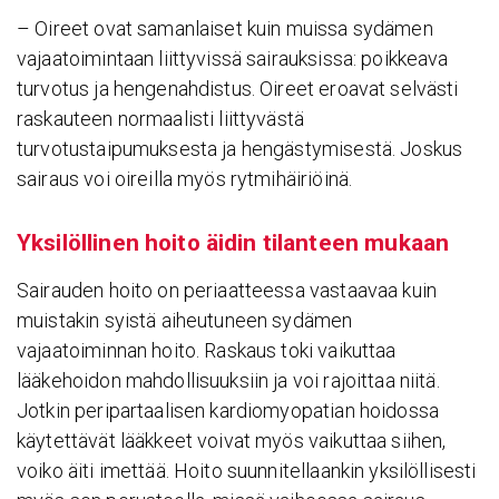
– Oireet ovat samanlaiset kuin muissa sydämen
vajaatoimintaan liittyvissä sairauksissa: poikkeava
turvotus ja hengenahdistus. Oireet eroavat selvästi
raskauteen normaalisti liittyvästä
turvotustaipumuksesta ja hengästymisestä. Joskus
sairaus voi oireilla myös rytmihäiriöinä.
Yksi­löl­linen hoito äidin tilan­teen mukaan
Sairauden hoito on periaatteessa vastaavaa kuin
muistakin syistä aiheutuneen sydämen
vajaatoiminnan hoito. Raskaus toki vaikuttaa
lääkehoidon mahdollisuuksiin ja voi rajoittaa niitä.
Jotkin peripartaalisen kardiomyopatian hoidossa
käytettävät lääkkeet voivat myös vaikuttaa siihen,
voiko äiti imettää. Hoito suunnitellaankin yksilöllisesti