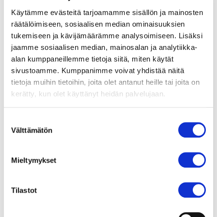
Vimpelin piti omien sanojensa mukaan ”opetella
Käytämme evästeitä tarjoamamme sisällön ja mainosten
olemaan pitkäaikaissairas” vauva-arjessa.
räätälöimiseen, sosiaalisen median ominaisuuksien
– Surulle on annettava aikaa. Tärkeää oli lopettaa
tukemiseen ja kävijämäärämme analysoimiseen. Lisäksi
vertailu muihin äiteihin ja itsensä syyllistäminen.
jaamme sosiaalisen median, mainosalan ja analytiikka-
alan kumppaneillemme tietoja siitä, miten käytät
Psykiatrisesta sairaanhoitajasta oli iso apu osastolla,
sivustoamme. Kumppanimme voivat yhdistää näitä
kun sain purkaa kaikki tunteeni myös ulkopuoliselle, ei
tietoja muihin tietoihin, joita olet antanut heille tai joita on
vain lähipiirille.
kerätty, kun olet käyttänyt heidän palvelujaan.
Sairauden takia Tuula olisi todennäköisesti päässyt
eläkkeelle, mutta halusi kouluttautua uudelleen.
Suostumuksen
Välttämätön
– Haaveita pitää olla. On nautittava hyvistä päivistä ja
valinta
huomattava onnelliset hetket vaikkapa mökkisaunan
lauteilla. Saan päivittäin iloa luonnosta, musiikista ja
Mieltymykset
perhe-elämästä. Huoli on olemassa joka päivä, mutta
se ei näy. Elämä ei pyöri sairauden ympärillä, Tuula
Tilastot
korostaa.
Asiantuntija-avun lisäksi tarjolla on vertaistukea, josta