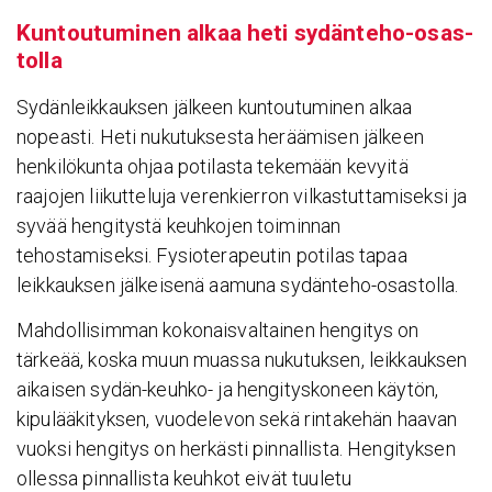
Kuntou­tu­minen alkaa heti sydän­teho-osas­
tolla
Sydänleikkauksen jälkeen kuntoutuminen alkaa
nopeasti. Heti nukutuksesta heräämisen jälkeen
henkilökunta ohjaa potilasta tekemään kevyitä
raajojen liikutteluja verenkierron vilkastuttamiseksi ja
syvää hengitystä keuhkojen toiminnan
tehostamiseksi. Fysioterapeutin potilas tapaa
leikkauksen jälkeisenä aamuna sydänteho-osastolla.
Mahdollisimman kokonaisvaltainen hengitys on
tärkeää, koska muun muassa nukutuksen, leikkauksen
aikaisen sydän-keuhko- ja hengityskoneen käytön,
kipulääkityksen, vuodelevon sekä rintakehän haavan
vuoksi hengitys on herkästi pinnallista. Hengityksen
ollessa pinnallista keuhkot eivät tuuletu