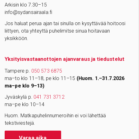
Arkisin klo 7.30–15
info@sydansairaala.fi
Jos haluat perua ajan tai sinulla on kysyttävää hoitoosi
liittyen, ota yhteyttä puhelimitse sinua hoitavaan
yksikköön.
Yksityisvastaanottojen ajanvaraus ja tiedustelut
Tampere p.
050 573 6875
ma–to klo 11–18, pe klo 11–15
(Huom. 1.–31.7.2026
ma–pe klo 9–13)
Jyväskylä p.
041 731 3712
ma–pe klo 10–14
Huom. Matkapuhelinnumeroihin ei voi lähettää
tekstiviestejä.
Varaa aika