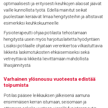
optimaalisesti ja erityisesti keuhkojen alaosat jäävät
vaille kunnollista työtä. Edellä mainitut seikat
puolestaan keräävät limaa hengitysteihin ja altistavat
esimerkiksi keuhkokuumeelle.
Fysioterapeutti ohjaa potilasta tehostamaan
hengitystä usein myös harjoituslaitetta hyödyntäen.
Lisäksi potilaalle ohjataan verenkiertoa vilkastuttavia
liikkeitä laskimotukosten ehkäisemiseksi sekä
vetreyttäviä liikkeitä lievittämään mahdollista
lihasjännitystä.
Varhainen ylös­nousu vuoteesta edistää
toipu­mista
Potilas pääsee leikkauksen jälkeisenä aamuna
ensimmäisen kerran istumaan, seisomaan ja