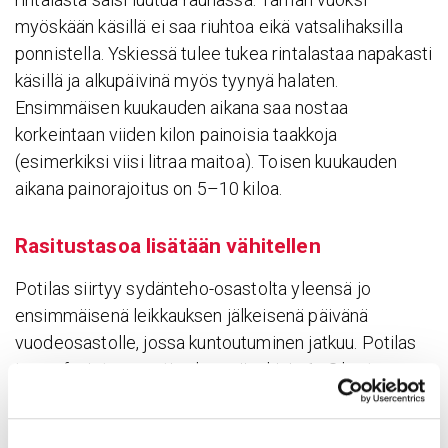
myöskään käsillä ei saa riuhtoa eikä vatsalihaksilla
ponnistella. Yskiessä tulee tukea rintalastaa napakasti
käsillä ja alkupäivinä myös tyynyä halaten.
Ensimmäisen kuukauden aikana saa nostaa
korkeintaan viiden kilon painoisia taakkoja
(esimerkiksi viisi litraa maitoa). Toisen kuukauden
aikana painorajoitus on 5–10 kiloa.
Rasi­tus­tasoa lisä­tään vähi­tellen
Potilas siirtyy sydänteho-osastolta yleensä jo
ensimmäisenä leikkauksen jälkeisenä päivänä
vuodeosastolle, jossa kuntoutuminen jatkuu. Potilas
tapaa fysioterapeutin yleensä arkisin 1–2 kertaa
päivässä. Kävelylle potilas pääsee yleensä toisena
leikkauksen jälkeisenä päivänä.