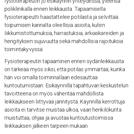
fysioterapeutin jo esikäynnin yhteydessä, yleensä
poliklinikalla ennen leikkausta. Tapaamisella
fysioterapeutti haastattelee potilasta ja selvittää
toipumisen kannalta oleellisia asioita, kuten
liikkumistottumuksia, harrastuksia, arkiaskareiden ja
hengityksen sujuvuutta sekä mahdollisia rajoituksia
toimintakyvyssä.
Fysioterapeutin tapaaminen ennen sydänleikkausta
on tärkeää myös siksi, että potilas ymmärtää, kuinka
hän voi omalla toiminnallaan edesauttaa
kuntoutumistaan. Esikäynnillä tapahtuvan keskustelun
tavoitteena on myös vähentää mahdollista
leikkaukseen liittyvää jännitystä. Käynnillä kerrottuja
asioita ei tarvitse muistaa ulkoa, vaan henkilökunta
muistuttaa, ohjaa ja avustaa kuntoutustoimissa
leikkauksen jälkeen tarpeen mukaan.