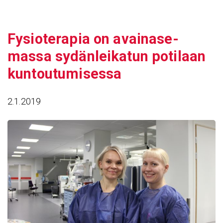
Siirry
sisältöön
Fysio­te­rapia on avai­na­se­
massa sydän­lei­katun poti­laan
kuntou­tu­mi­sessa
2.1.2019