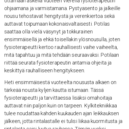
ottamaan askelia vuoteen vierellä fysioterapeutin
ohjaamana ja varmistamana. Pystyasento ja jalkeille
nousu tehostavat hengitystä ja verenkiertoa sekä
auttavat toipumaan kokonaisvaltaisesti. Potilas
saattaa olla vielä väsynyt ja tokkurainen
ensimmäisellä ja ehkä toisellakin ylösnousulla, joten
fysioterapeutti kertoo rauhallisesti vaihe vaiheelta,
mitä tapahtuu ja mitä tehdään seuraavaksi. Potilaan
riittää seurata fysioterapeutin antamia ohjeita ja
keskittyä rauhalliseen hengitykseen.
Heti ensimmäisestä vuoteelta noususta alkaen on
tärkeää nousta kyljen kautta istumaan. Tässä
fysioterapeutti ja tarvittaessa lisäksi omahoitaja
auttavat niin paljon kuin on tarpeen. Kylkitekniikkaa
tulee noudattaa kahden kuukauden ajan leikkauksen
jälkeen, jotta rintalastalle ei tulisi liikaa kuormitusta ja
rintalasta saisi luutua rauhassa. Tämän vuoksi