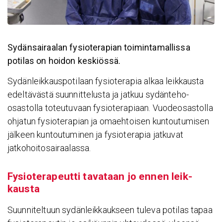
Sydänsairaalan fysioterapian toimintamallissa
potilas on hoidon keskiössä.
Sydänleikkauspotilaan fysioterapia alkaa leikkausta
edeltävästä suunnittelusta ja jatkuu sydänteho-
osastolla toteutuvaan fysioterapiaan. Vuodeosastolla
ohjatun fysioterapian ja omaehtoisen kuntoutumisen
jälkeen kuntoutuminen ja fysioterapia jatkuvat
jatkohoitosairaalassa.
Fysio­te­ra­peutti tava­taan jo ennen leik­
kausta
Suunniteltuun sydänleikkaukseen tuleva potilas tapaa