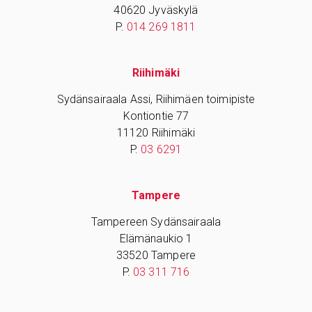
40620 Jyväskylä
P.
014 269 1811
Riihimäki
Sydänsairaala Assi, Riihimäen toimipiste
Kontiontie 77
11120 Riihimäki
P.
03 6291
Tampere
Tampereen Sydänsairaala
Elämänaukio 1
33520 Tampere
P.
03 311 716