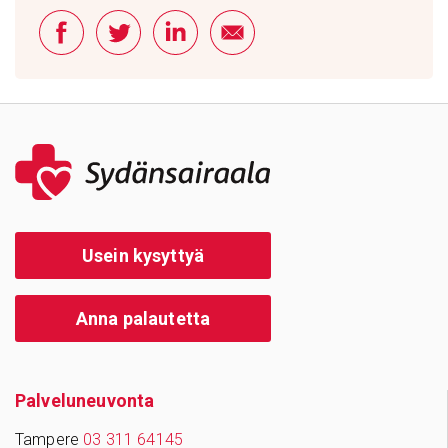
Usein kysyttyä
Anna palautetta
Palve­lu­neu­vonta
Tampere
03 311 64145