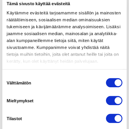
Tämä sivusto käyttää evästeitä
Kuntoutumisen edetessä potilaan oma rooli muuttuu
aktiivisemmaksi. Fysioterapeutti ohjaa potilaalle
Käytämme evästeitä tarjoamamme sisällön ja mainosten
enenevässä määrin toipilasajan asioita, jotta potilas
räätälöimiseen, sosiaalisen median ominaisuuksien
tukemiseen ja kävijämäärämme analysoimiseen. Lisäksi
tietää kuinka toimia ja liikkua toipumisen
jaamme sosiaalisen median, mainosalan ja analytiikka-
edistämiseksi. Rintakehän haavan vuoksi
alan kumppaneillemme tietoja siitä, miten käytät
kotivoimisteluharjoitteet aloitetaan jo varhaisessa
sivustoamme. Kumppanimme voivat yhdistää näitä
vaiheessa ryhtimuutosten ja lihasjännitysten
tietoja muihin tietoihin, joita olet antanut heille tai joita on
ehkäisemiseksi sekä rintarangan ja yläraajojen
kerätty, kun olet käyttänyt heidän palvelujaan.
liikkuvuuden parantamiseksi. Tärkeää on, että potilas
oppii tunnistamaan omia voimavarojaan sekä voinnin
Suostumuksen
vaihtelua ja asettamaan rasituksen niihin sopivaksi.
Välttämätön
valinta
Sairaalavaiheessa pyritään kevyeen rasitustasoon ja
kotona toipilasaikana kahden kuukauden ajan
Mieltymykset
korkeintaan hieman rasittavaan rasitustasoon, jossa
saa jo hieman hengästyä.
Tilastot