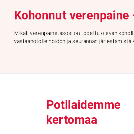
Kohonnut veren­paine 
Mikäli verenpainetasosi on todettu olevan koholla
vastaanotolle hoidon ja seurannan järjestämistä 
Poti­lai­demme
kertomaa