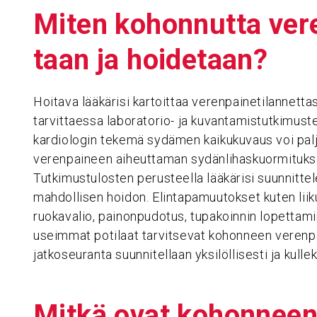
Miten kohon­nutta veren
taan ja hoide­taan?
Hoitava lääkärisi kartoittaa verenpainetilannettas
tarvittaessa laboratorio- ja kuvantamistutkimuste
kardiologin tekemä sydämen kaikukuvaus voi pal
verenpaineen aiheuttaman sydänlihaskuormituksen
Tutkimustulosten perusteella lääkärisi suunnittele
mahdollisen hoidon. Elintapamuutokset kuten liik
ruokavalio, painonpudotus, tupakoinnin lopettamin
useimmat potilaat tarvitsevat kohonneen verenpa
jatkoseuranta suunnitellaan yksilöllisesti ja kullek
Mitkä ovat kohon­neen 