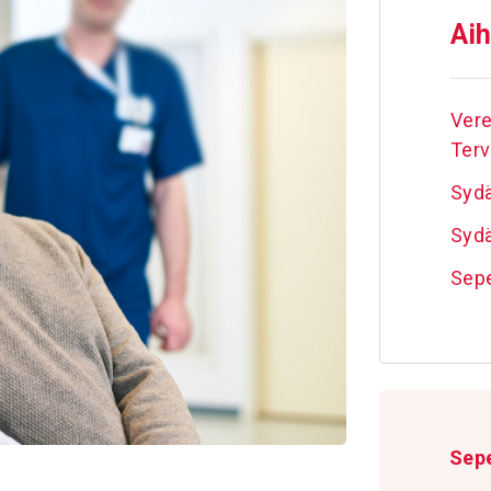
Aih
Vere
Terv
Syd
Syd
Sepe
Sepe