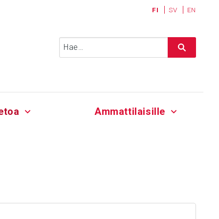
FI
SV
EN
Haku:
etoa
Ammattilaisille