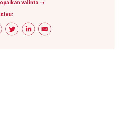
opaikan valinta
➝
sivu: