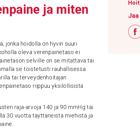
Hoit
n­paine ja miten
Jaa 
, jonka hoidolla on hyvin suuri
koholla oleva verenpainetaso ei
ainetason selville on se mitattava tai
malla se toistetusti rauhallisessa
rilla tai terveydenhoitajan
enpainetaso riippuu yksilöllisistä
usten raja-arvoja 140 ja 90 mmHg tai
a 30 vuotta täyttäneistä miehistä ja
paine.