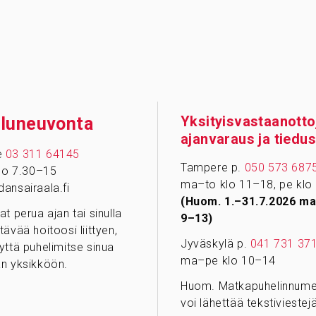
Yksityisvastaanotto
­lu­neu­vonta
ajanvaraus ja tiedus
e
03 311 64145
Tampere p.
050 573 687
klo 7.30–15
ma–to klo 11–18, pe klo
ansairaala.fi
(Huom. 1.–31.7.2026 ma
at perua ajan tai sinulla
9–13)
tävää hoitoosi liittyen,
Jyväskylä p.
041 731 37
yttä puhelimitse sinua
ma–pe klo 10–14
n yksikköön.
Huom. Matkapuhelinnumer
voi lähettää tekstiviestejä