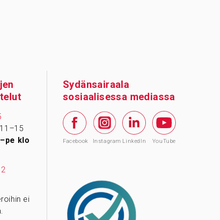
jen
Sydänsairaala
telut
sosiaalisessa mediassa
5
 11–15
–pe klo
Facebook
Instagram
LinkedIn
YouTube
12
oihin ei
.