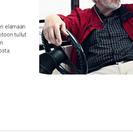
n
en elämään
itoon tullut
an
osta.