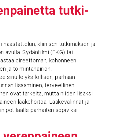
­pai­netta tutki­
i haastattelun, kliinisen tutkimuksen ja
n avulla. Sydänfilmi (EKG) tai
jastaa oireettoman, kohonneen
 ja toimintahäiriön.
e sinulle yksilöllisen, parhaan
unnan lisääminen, terveellinen
en ovat tärkeitä, mutta niiden lisäksi
ineen lääkehoitoa. Lääkevalinnat ja
in potilaalle parhaiten sopiviksi.
veren­pai­neen