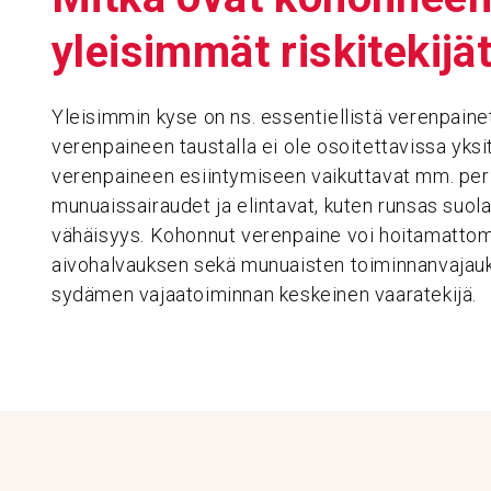
ylei­simmät riski­te­kijä
Yleisimmin kyse on ns. essentiellistä verenpain
verenpaineen taustalla ei ole osoitettavissa yksi
verenpaineen esiintymiseen vaikuttavat mm. peri
munuaissairaudet ja elintavat, kuten runsas suolan
vähäisyys. Kohonnut verenpaine voi hoitamattom
aivohalvauksen sekä munuaisten toiminnanvajau
sydämen vajaatoiminnan keskeinen vaaratekijä.