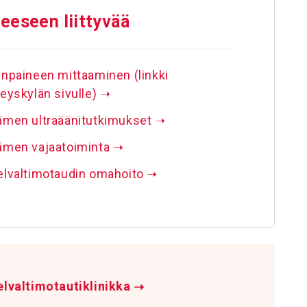
ee­seen liit­tyvää
npaineen mittaaminen (linkki
eyskylän sivulle)
➝
ämen ultraäänitutkimukset
➝
ämen vajaatoiminta
➝
lvaltimotaudin omahoito
➝
lvaltimotautiklinikka
➝