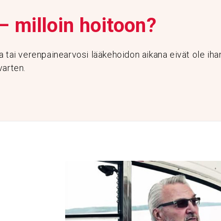
– milloin hoitoon?
 tai verenpainearvosi lääkehoidon aikana eivät ole ihan
varten.