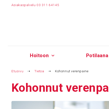
Siirry
Asiakaspalvelu
03 311 64145
sisältöön
Hoitoon
Potilaana
Etusivu
➝
Tietoa
➝
Kohonnut verenpaine
Kohonnut veren­pa