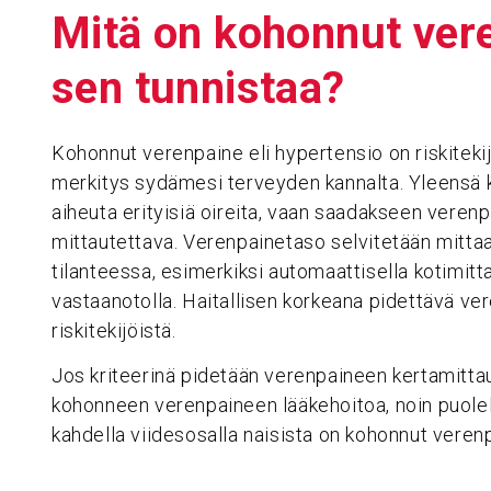
Mitä on kohonnut vere
sen tunnistaa?
Kohonnut verenpaine eli hypertensio on riskitekijä
merkitys sydämesi terveyden kannalta. Yleensä 
aiheuta erityisiä oireita, vaan saadakseen verenp
mittautettava. Verenpainetaso selvitetään mittaa
tilanteessa, esimerkiksi automaattisella kotimitta
vastaanotolla. Haitallisen korkeana pidettävä ver
riskitekijöistä.
Jos kriteerinä pidetään verenpaineen kertamitta
kohonneen verenpaineen lääkehoitoa, noin puolell
kahdella viidesosalla naisista on kohonnut veren