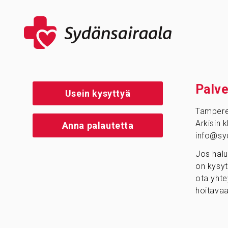
Palve
Usein kysyttyä
Tamper
Arkisin 
Anna palautetta
info@syd
Jos halu
on kysyt
ota yhte
hoitavaa