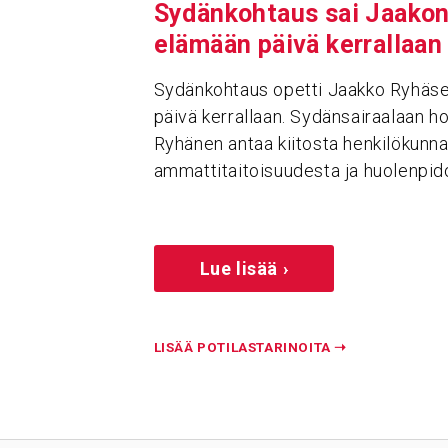
Sydän­koh­taus sai Jaako
elämään päivä kerral­laan
Sydänkohtaus opetti Jaakko Ryhäs
päivä kerrallaan. Sydänsairaalaan ho
Ryhänen antaa kiitosta henkilökunn
ammattitaitoisuudesta ja huolenpid
Lue lisää ›
LISÄÄ POTILASTARINOITA
➝