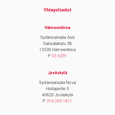
Yhteys­tiedot
Hämeenlinna
Sydänsairaala Assi
Sairaalakatu 3B
13530 Hämeenlinna
P.
03 6291
Jyväskylä
Sydänsairaala Nova
Hoitajantie 3
40620 Jyväskylä
P.
014 269 1811