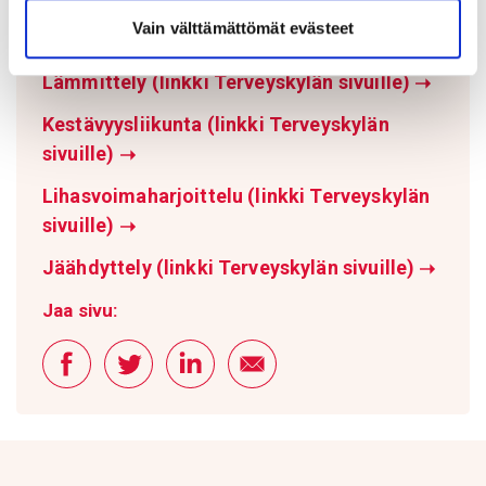
Aikuisen liikunta (linkki Sydänliiton
Vain välttämättömät evästeet
sivuille)
➝
Lämmittely (linkki Terveyskylän sivuille)
➝
Kestävyysliikunta (linkki Terveyskylän
sivuille)
➝
Lihasvoimaharjoittelu (linkki Terveyskylän
sivuille)
➝
Jäähdyttely (linkki Terveyskylän sivuille)
➝
Jaa sivu: