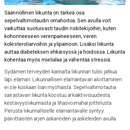
Säännöllinen liikunta on tärkeä osa
sepelvaltimotaudin omahoitoa. Sen avulla voit
vaikuttaa suotuisasti taudin riskitekijöihin, kuten
kohonneeseen verenpaineeseen, veren
kolesteroliarvoihin ja ylipainoon. Lisäksi liikunta
auttaa diabeteksen ehkäisyssä ja hoidossa. Liikunta
kohentaa myös mielialaa ja vähentää stressiä.
Sydämen terveyden kannalta liikunnan tulisi jatkua
läpi elämän. Liikunnallisen elämäntavan aloittaminen
ei ole koskaan liian myöhäistä. Sepelvaltimotautia
sairastavan liikunta koostuu arkiaktiivisuudesta,
kestävyysliikunnasta ja lihasvoimaharjoittelusta.
Perusta liikunnalliselle elämäntavalle syntyy
päivittäisten arjen askareiden ja askeleiden avulla.