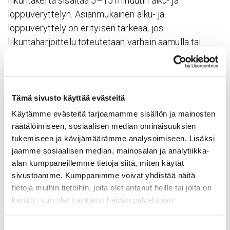
liikuntakerta sisältää 5–15 minuutin alku- ja
loppuveryttelyn. Asianmukainen alku- ja
loppuveryttely on erityisen tärkeää, jos
liikuntaharjoittelu toteutetaan varhain aamulla tai
kylmässä.
Lisää liikunnan määrää ja kuormittavuutta vähitellen –
jopa 10 minuutin liikunnan lisääminen tuo
Tämä sivusto käyttää evästeitä
terveyshyötyjä. Pidä noin tunnin tauko lääkkeen oton
Käytämme evästeitä tarjoamamme sisällön ja mainosten
tai aterian jälkeen ennen kuntoliikuntaa. Kevennä
räätälöimiseen, sosiaalisen median ominaisuuksien
liikuntaa kovassa tuulessa, pakkasessa ja helteessä.
tukemiseen ja kävijämäärämme analysoimiseen. Lisäksi
jaamme sosiaalisen median, mainosalan ja analytiikka-
Vältä rasitusta, jos olet sairas, huonovointinen tai
alan kumppaneillemme tietoja siitä, miten käytät
leposykkeesi on paljon normaalia korkeampi.
sivustoamme. Kumppanimme voivat yhdistää näitä
tietoja muihin tietoihin, joita olet antanut heille tai joita on
kerätty, kun olet käyttänyt heidän palvelujaan.
Aihee­seen liit­tyvää
Suostumuksen