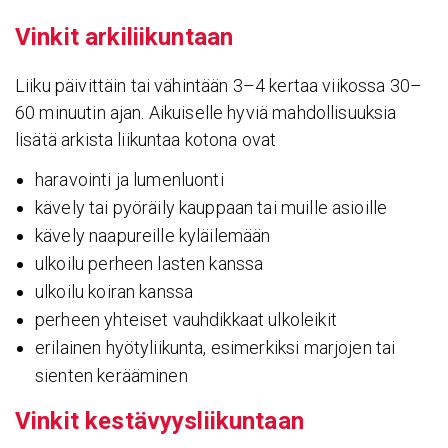
Vinkit arki­lii­kun­taan
Liiku päivittäin tai vähintään 3–4 kertaa viikossa 30–
60 minuutin ajan. Aikuiselle hyviä mahdollisuuksia
lisätä arkista liikuntaa kotona ovat
haravointi ja lumenluonti
kävely tai pyöräily kauppaan tai muille asioille
kävely naapureille kyläilemään
ulkoilu perheen lasten kanssa
ulkoilu koiran kanssa
perheen yhteiset vauhdikkaat ulkoleikit
erilainen hyötyliikunta, esimerkiksi marjojen tai
sienten kerääminen
Vinkit kestä­vyys­lii­kun­taan