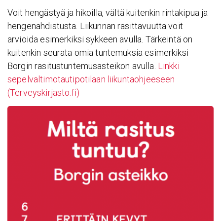
Voit hengästyä ja hikoilla, vältä kuitenkin rintakipua ja
hengenahdistusta. Liikunnan rasittavuutta voit
arvioida esimerkiksi sykkeen avulla. Tärkeintä on
kuitenkin seurata omia tuntemuksia esimerkiksi
Borgin rasitustuntemusasteikon avulla.
Linkki
sepelvaltimotautipotilaan liikuntaohjeeseen
(Terveyskirjasto.fi)