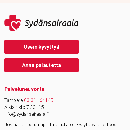
Usein kysyttyä
Anna palautetta
Palve­lu­neu­vonta
Tampere
03 311 64145
Arkisin klo 7.30–15
info@sydansairaala.fi
Jos haluat perua ajan tai sinulla on kysyttävää hoitoosi