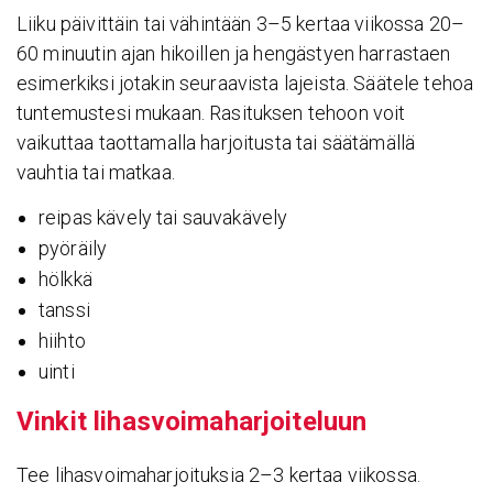
Liiku päivittäin tai vähintään 3–5 kertaa viikossa 20–
60 minuutin ajan hikoillen ja hengästyen harrastaen
esimerkiksi jotakin seuraavista lajeista. Säätele tehoa
tuntemustesi mukaan. Rasituksen tehoon voit
vaikuttaa taottamalla harjoitusta tai säätämällä
vauhtia tai matkaa.
reipas kävely tai sauvakävely
pyöräily
hölkkä
tanssi
hiihto
uinti
Vinkit lihas­voi­ma­har­joi­te­luun
Tee lihasvoimaharjoituksia 2–3 kertaa viikossa.