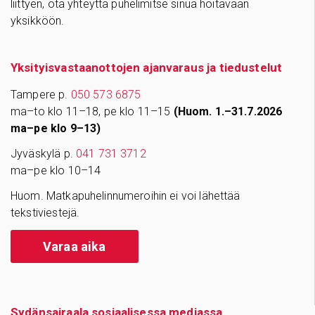
liittyen, ota yhteyttä puhelimitse sinua hoitavaan
yksikköön.
Yksityisvastaanottojen ajanvaraus ja tiedustelut
Tampere p.
050 573 6875
ma–to klo 11–18, pe klo 11–15
(Huom. 1.–31.7.2026
ma–pe klo 9–13)
Jyväskylä p.
041 731 3712
ma–pe klo 10–14
Huom. Matkapuhelinnumeroihin ei voi lähettää
tekstiviestejä.
Varaa aika
Sydänsairaala sosiaalisessa mediassa