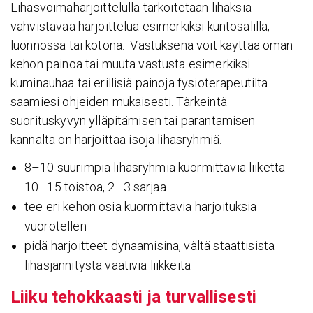
Lihasvoimaharjoittelulla tarkoitetaan lihaksia
vahvistavaa harjoittelua esimerkiksi kuntosalilla,
luonnossa tai kotona. Vastuksena voit käyttää oman
kehon painoa tai muuta vastusta esimerkiksi
kuminauhaa tai erillisiä painoja fysioterapeutilta
saamiesi ohjeiden mukaisesti. Tärkeintä
suorituskyvyn ylläpitämisen tai parantamisen
kannalta on harjoittaa isoja lihasryhmiä.
8–10 suurimpia lihasryhmiä kuormittavia liikettä
10–15 toistoa, 2–3 sarjaa
tee eri kehon osia kuormittavia harjoituksia
vuorotellen
pidä harjoitteet dynaamisina, vältä staattisista
lihasjännitystä vaativia liikkeitä
Liiku tehok­kaasti ja turval­li­sesti