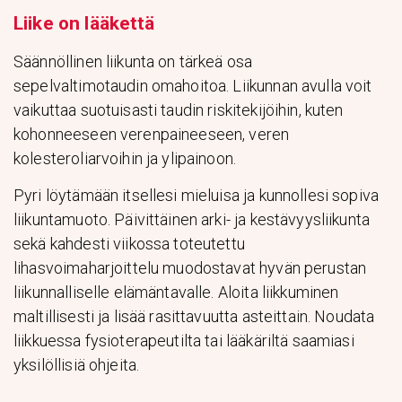
Liike on lääkettä
Säännöllinen liikunta on tärkeä osa
sepelvaltimotaudin omahoitoa. Liikunnan avulla voit
vaikuttaa suotuisasti taudin riskitekijöihin, kuten
kohonneeseen verenpaineeseen, veren
kolesteroliarvoihin ja ylipainoon.
Pyri löytämään itsellesi mieluisa ja kunnollesi sopiva
liikuntamuoto. Päivittäinen arki- ja kestävyysliikunta
sekä kahdesti viikossa toteutettu
lihasvoimaharjoittelu muodostavat hyvän perustan
liikunnalliselle elämäntavalle. Aloita liikkuminen
maltillisesti ja lisää rasittavuutta asteittain. Noudata
liikkuessa fysioterapeutilta tai lääkäriltä saamiasi
yksilöllisiä ohjeita.