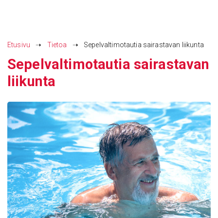
Siirry
sisältöön
Etusivu
➝
Tietoa
➝
Sepelvaltimotautia sairastavan liikunta
Sepel­val­ti­mo­tautia sairas­tavan
liikunta