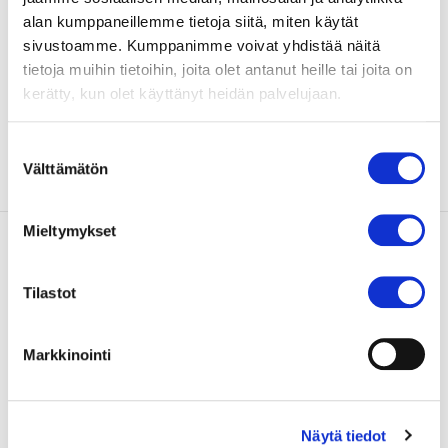
alan kumppaneillemme tietoja siitä, miten käytät
sivustoamme. Kumppanimme voivat yhdistää näitä
tietoja muihin tietoihin, joita olet antanut heille tai joita on
kerätty, kun olet käyttänyt heidän palvelujaan.
Suostumuksen
Välttämätön
valinta
Mieltymykset
Aort­ta­läpän ahtauman TAVI-toimen­
pide
Tilastot
TAVI-toimenpiteessä ahtautunut sydämen
Markkinointi
aorttaläppä korvataan katetriteitse laitettavalla
tekoläpällä.
Näytä tiedot