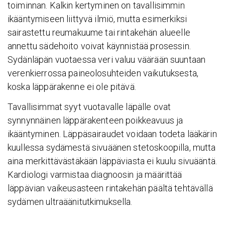
toiminnan. Kalkin kertyminen on tavallisimmin
ikääntymiseen liittyvä ilmiö, mutta esimerkiksi
sairastettu reumakuume tai rintakehän alueelle
annettu sädehoito voivat käynnistää prosessin.
Sydänläpän vuotaessa veri valuu väärään suuntaan
verenkierrossa paineolosuhteiden vaikutuksesta,
koska läppärakenne ei ole pitävä.
Tavallisimmat syyt vuotavalle läpälle ovat
synnynnäinen läppärakenteen poikkeavuus ja
ikääntyminen. Läppäsairaudet voidaan todeta lääkärin
kuullessa sydämestä sivuäänen stetoskoopilla, mutta
aina merkittävästäkään läppäviasta ei kuulu sivuääntä.
Kardiologi varmistaa diagnoosin ja määrittää
läppävian vaikeusasteen rintakehän päältä tehtävällä
sydämen ultraäänitutkimuksella.