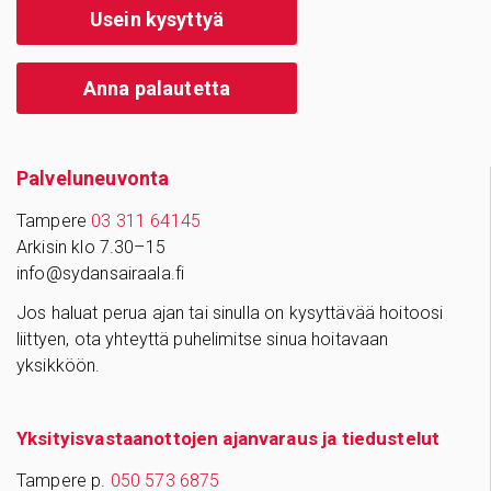
Usein kysyttyä
Anna palautetta
Palve­lu­neu­vonta
Tampere
03 311 64145
Arkisin klo 7.30–15
info@sydansairaala.fi
Jos haluat perua ajan tai sinulla on kysyttävää hoitoosi
liittyen, ota yhteyttä puhelimitse sinua hoitavaan
yksikköön.
Yksityisvastaanottojen ajanvaraus ja tiedustelut
Tampere p.
050 573 6875