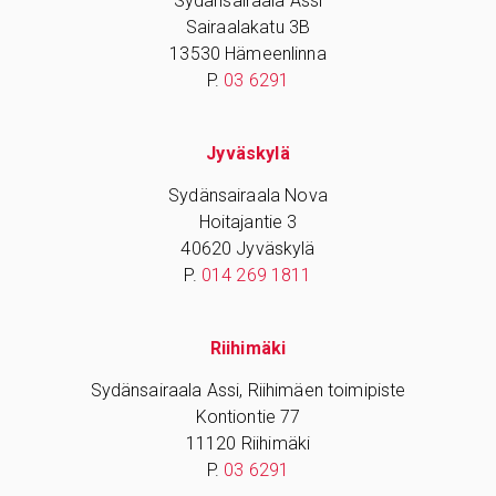
Sydänsairaala Assi
Sairaalakatu 3B
13530 Hämeenlinna
P.
03 6291
Jyväskylä
Sydänsairaala Nova
Hoitajantie 3
40620 Jyväskylä
P.
014 269 1811
Riihimäki
Sydänsairaala Assi, Riihimäen toimipiste
Kontiontie 77
11120 Riihimäki
P.
03 6291