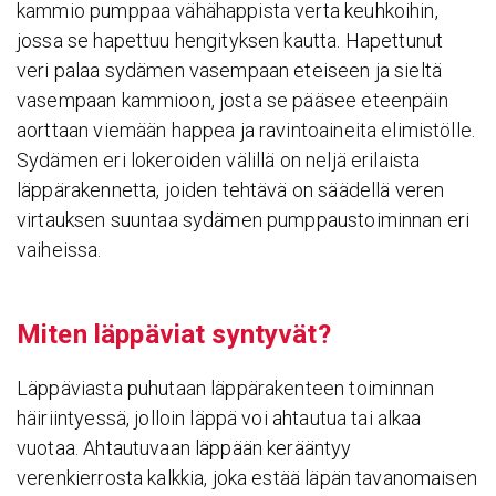
kammio pumppaa vähähappista verta keuhkoihin,
jossa se hapettuu hengityksen kautta. Hapettunut
veri palaa sydämen vasempaan eteiseen ja sieltä
vasempaan kammioon, josta se pääsee eteenpäin
aorttaan viemään happea ja ravintoaineita elimistölle.
Sydämen eri lokeroiden välillä on neljä erilaista
läppärakennetta, joiden tehtävä on säädellä veren
virtauksen suuntaa sydämen pumppaustoiminnan eri
vaiheissa.
Miten läppä­viat syntyvät?
Läppäviasta puhutaan läppärakenteen toiminnan
häiriintyessä, jolloin läppä voi ahtautua tai alkaa
vuotaa. Ahtautuvaan läppään kerääntyy
verenkierrosta kalkkia, joka estää läpän tavanomaisen