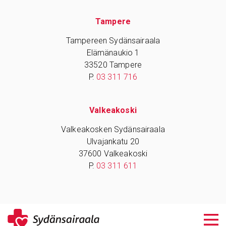
Tampere
Tampereen Sydänsairaala
Elämänaukio 1
33520 Tampere
P.
03 311 716
Valkeakoski
Valkeakosken Sydänsairaala
Ulvajankatu 20
37600 Valkeakoski
P.
03 311 611
© 2017 Sydänsairaala -
Saavutettavuusseloste
-
Tietosuojaseloste
-
Anna palautetta