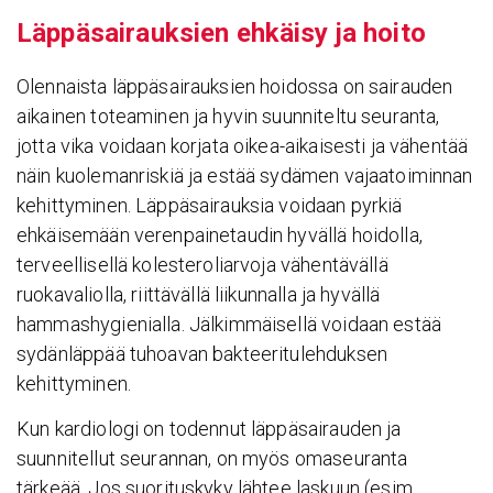
Läppä­sai­rauk­sien ehkäisy ja hoito
Olennaista läppäsairauksien hoidossa on sairauden
aikainen toteaminen ja hyvin suunniteltu seuranta,
jotta vika voidaan korjata oikea-aikaisesti ja vähentää
näin kuolemanriskiä ja estää sydämen vajaatoiminnan
kehittyminen. Läppäsairauksia voidaan pyrkiä
ehkäisemään verenpainetaudin hyvällä hoidolla,
terveellisellä kolesteroliarvoja vähentävällä
ruokavaliolla, riittävällä liikunnalla ja hyvällä
hammashygienialla. Jälkimmäisellä voidaan estää
sydänläppää tuhoavan bakteeritulehduksen
kehittyminen.
Kun kardiologi on todennut läppäsairauden ja
suunnitellut seurannan, on myös omaseuranta
tärkeää. Jos suorituskyky lähtee laskuun (esim.