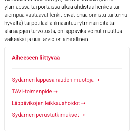
ylämäessä tai portaissa alkaa ahdistaa henkeä tai
aiempaa vastaavat lenkit eivät enää onnistu tai tunnu
hyvältä) tai potilaalla ilmaantuu rytmihäiriöitä tai
alaraajojen turvotusta, on läppävika voinut muuttua
vaikeaksi ja uusi arvio on aiheellinen.
Aihee­seen liit­tyvää
Sydämen läppäsairauden muotoja
➝
TAVI-toimenpide
➝
Läppävikojen leikkaushoidot
➝
Sydämen perustutkimukset
➝