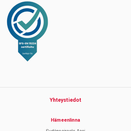
Yhteys­tiedot
Hämeenlinna