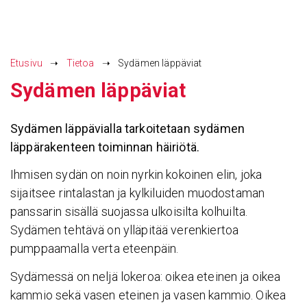
Siirry
sisältöön
Etusivu
➝
Tietoa
➝
Sydämen läppäviat
Sydämen läppä­viat
Sydämen läppävialla tarkoitetaan sydämen
läppärakenteen toiminnan häiriötä.
Ihmisen sydän on noin nyrkin kokoinen elin, joka
sijaitsee rintalastan ja kylkiluiden muodostaman
panssarin sisällä suojassa ulkoisilta kolhuilta.
Sydämen tehtävä on ylläpitää verenkiertoa
pumppaamalla verta eteenpäin.
Sydämessä on neljä lokeroa: oikea eteinen ja oikea
kammio sekä vasen eteinen ja vasen kammio. Oikea