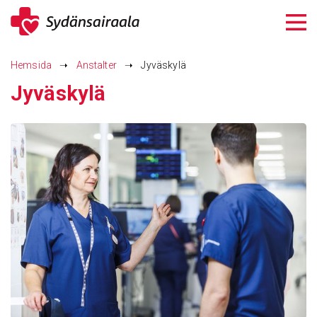
Siirry
sisältöön
Hemsida
➝
Anstalter
➝
Jyväskylä
Jyväskylä