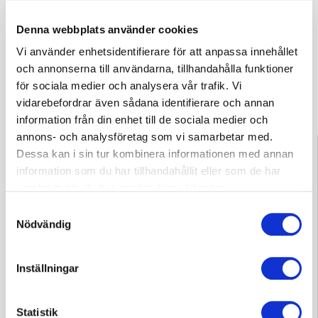
Denna webbplats använder cookies
Vi använder enhetsidentifierare för att anpassa innehållet
och annonserna till användarna, tillhandahålla funktioner
Ge respons
för sociala medier och analysera vår trafik. Vi
vidarebefordrar även sådana identifierare och annan
information från din enhet till de sociala medier och
annons- och analysföretag som vi samarbetar med.
Information
Dessa kan i sin tur kombinera informationen med annan
Tammerfors 03 311 64145
information som du har tillhandahållit eller som de har
vardagar kl. 7.30–15
samlat in när du har använt deras tjänster.
Samtyckesval
Om du vill avboka en tid eller har frågor om din behandling,
Nödvändig
vänligen kontakta per telefon den Hjärtsjukhuset som
behandlar dig.
Inställningar
Privatmottagningens tidsbeställning och
förfrågning
Statistik