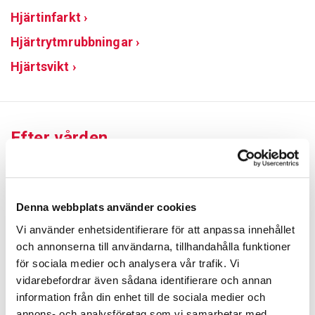
Hjärtinfarkt ›
Hjärtrytmrubbningar ›
Hjärtsvikt ›
Efter vården
Med hjärtsjukdomar kan man oftast leva ett
balanserat liv. En god egenvård dvs. medicinering,
Denna webbplats använder cookies
hälsosam kost, regelbunden motion, rökfrihet och ett
gott sinnestillstånd är viktiga element som påverkar
Vi använder enhetsidentifierare för att anpassa innehållet
och annonserna till användarna, tillhandahålla funktioner
rehabiliteringen och livskvaliteten.
för sociala medier och analysera vår trafik. Vi
Anvisningar för motion ›
vidarebefordrar även sådana identifierare och annan
information från din enhet till de sociala medier och
Rehabiliteringshandledning ›
annons- och analysföretag som vi samarbetar med.