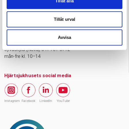
Tillåt alla
Privatmottagningens tidsbeställning och
förfrågning
Tillåt urval
Tammerfors 050 573 6875
mån-tors kl. 11–18, fre 11–15
(Obs: i Juli 2026 mån–fre
Avvisa
kl. 9–13)
Jyväskylä (Nova) 041 731 3712
mån-fre kl. 10–14
Hjärtsjukhusets social media
Instagram
Facebook
LinkedIn
YouTube