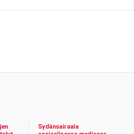
jen
Sydänsairaala