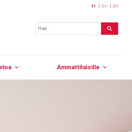
FI
SV
EN
Haku:
etoa
Ammattilaisille