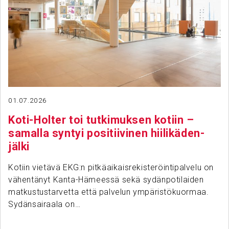
01.07.2026
Koti-Holter toi tutki­muksen kotiin –
samalla syntyi posi­tii­vinen hiili­kä­den­
jälki
Kotiin vietävä EKG:n pitkäaikaisrekisteröintipalvelu on
vähentänyt Kanta-Hämeessä sekä sydänpotilaiden
matkustustarvetta että palvelun ympäristökuormaa.
Sydänsairaala on…