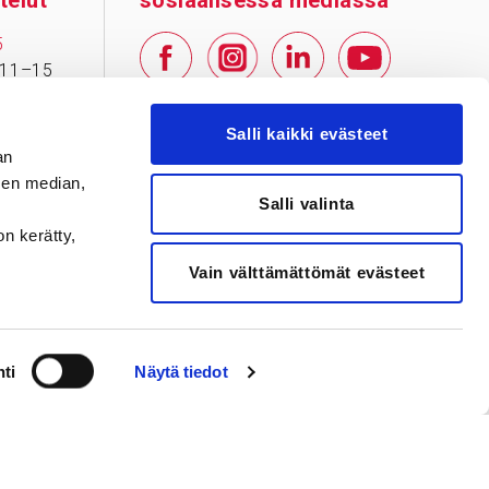
telut
sosiaalisessa mediassa
5
 11–15
–pe klo
Facebook
Instagram
LinkedIn
YouTube
Salli kaikki evästeet
an
12
sen median,
Salli valinta
oihin ei
on kerätty,
.
Vain välttämättömät evästeet
ti
Näytä tiedot