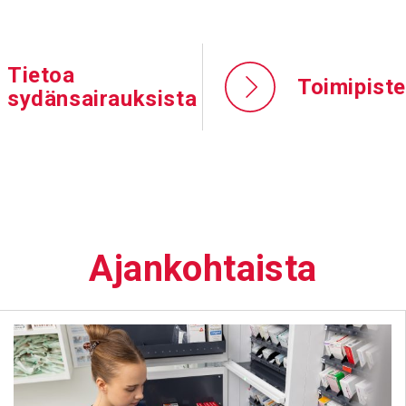
Tietoa
Toimipiste
sydänsairauksista
Ajan­koh­taista