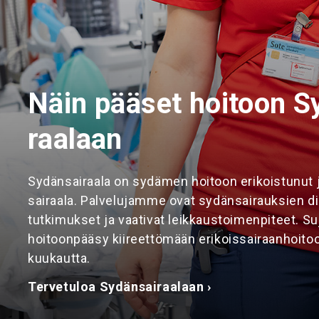
Näin pääset hoitoon Sy
raa­laan
Sydänsairaala on sydämen hoitoon erikoistunut 
sairaala. Palvelujamme ovat sydänsairauksien di
tutkimukset ja vaativat leikkaustoimenpiteet. Su
hoitoonpääsy kiireettömään erikoissairaanhoito
kuukautta.
Tervetuloa Sydänsairaalaan ›