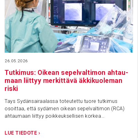
26.05.2026
Tutkimus: Oikean sepel­val­timon ahtau­
maan liittyy merkit­tävä äkki­kuo­leman
riski
Tays Sydänsairaalassa toteutettu tuore tutkimus
osoittaa, että sydämen oikean sepelvaltimon (RCA)
ahtaumaan liittyy poikkeuksellisen korkea…
LUE TIEDOTE ›