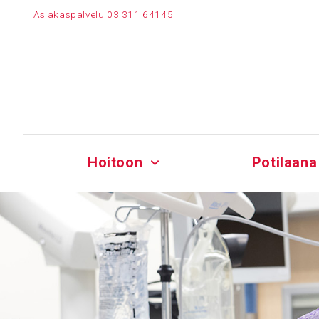
Siirry
Asiakaspalvelu
03 311 64145
sisältöön
Hoitoon
Potilaana