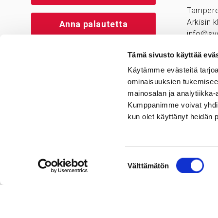
Tamper
Arkisin 
Anna palautetta
info@syd
Jos halu
Tämä sivusto käyttää eväs
on kysyt
Käytämme evästeitä tarjoa
ota yhte
ominaisuuksien tukemisee
hoitavaa
mainosalan ja analytiikka-
Kumppanimme voivat yhdistää 
kun olet käyttänyt heidän 
Suostumuksen
Välttämätön
valinta