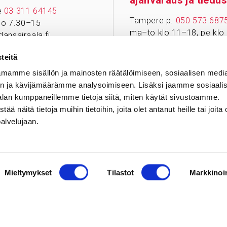
ajanvaraus ja tiedus
e
03 311 64145
Tampere p.
050 573 687
klo 7.30–15
ma–to klo 11–18, pe klo
ansairaala.fi
(Huom. 1.–31.7.2026 ma
at perua ajan tai sinulla
9–13)
teitä
tävää hoitoosi liittyen,
mamme sisällön ja mainosten räätälöimiseen, sosiaalisen medi
Jyväskylä p.
041 731 37
yttä puhelimitse sinua
n ja kävijämäärämme analysoimiseen. Lisäksi jaamme sosiaali
ma–pe klo 10–14
n yksikköön.
alan kumppaneillemme tietoja siitä, miten käytät sivustoamme.
Huom. Matkapuhelinnumer
näitä tietoja muihin tietoihin, joita olet antanut heille tai joita 
voi lähettää tekstiviestejä
palvelujaan.
Varaa aika
Mieltymykset
Tilastot
Markkinoin