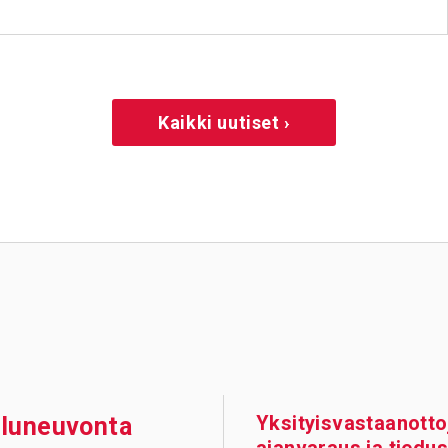
Kaikki uutiset ›
Yksityisvastaanotto
­lu­neu­vonta