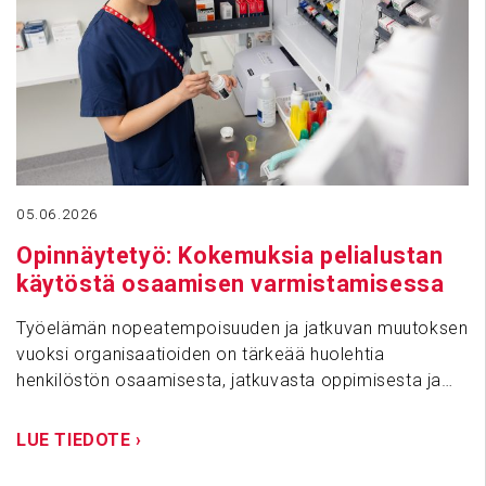
05.06.2026
Opin­näy­tetyö: Koke­muksia pelia­lustan
käytöstä osaa­misen varmis­ta­mi­sessa
Työelämän nopeatempoisuuden ja jatkuvan muutoksen
vuoksi organisaatioiden on tärkeää huolehtia
henkilöstön osaamisesta, jatkuvasta oppimisesta ja…
LUE TIEDOTE ›