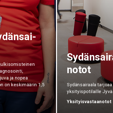
dän­sai­
Sydän­sai­r
julkisomisteinen
notot
agnosointi,
juva ja nopea
on on keskimäärin 1,5
Sydänsairaala tarjoaa
yksityispotilaille Jyv
Yksityisvastaanotot 