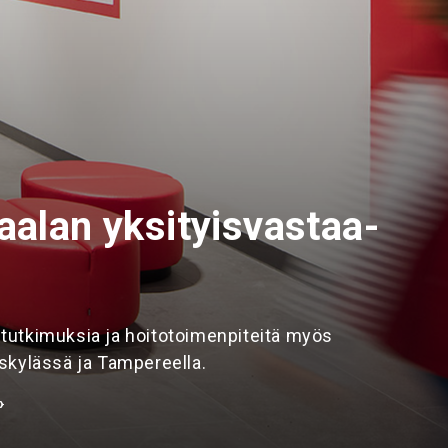
aalan yksi­tyis­vas­taa­
 tutkimuksia ja hoitotoimenpiteitä myös
äskylässä ja Tampereella.
›