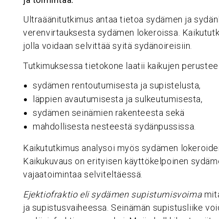
Ultraäänitutkimus antaa tietoa sydämen ja sydän
verenvirtauksesta sydämen lokeroissa. Kaikutut
jolla voidaan selvittää syitä sydänoireisiin.
Tutkimuksessa tietokone laatii kaikujen perusteel
sydämen rentoutumisesta ja supistelusta,
läppien avautumisesta ja sulkeutumisesta,
sydämen seinämien rakenteesta sekä
mahdollisesta nesteestä sydänpussissa.
Kaikututkimus analysoi myös sydämen lokeroiden
Kaikukuvaus on erityisen käyttökelpoinen sydäm
vajaatoimintaa selviteltäessä.
Ejektiofraktio eli sydämen supistumisvoima
mit
ja supistusvaiheessa. Seinämän supistusliike v