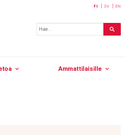
FI
SV
EN
Haku:
etoa
Ammattilaisille