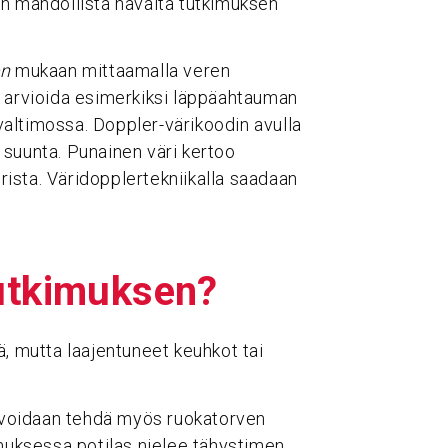
on mahdollista havaita tutkimuksen
en
mukaan mittaamalla veren
n arvioida esimerkiksi läppäahtauman
altimossa. Doppler-värikoodin avulla
 suunta. Punainen väri kertoo
urista. Väridopplertekniikalla saadaan
.
tut­ki­muksen?
ä, mutta laajentuneet keuhkot tai
s voidaan tehdä myös ruokatorven
imuksessa potilas nielee tähystimen