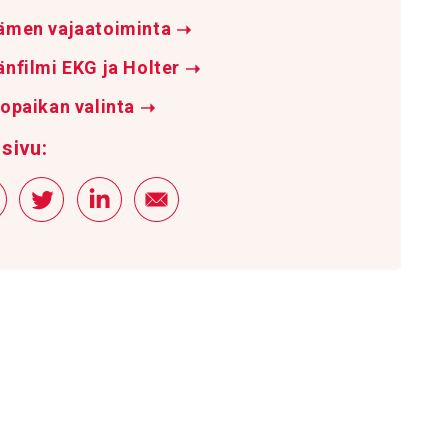
ämen vajaatoiminta
➝
nfilmi EKG ja Holter
➝
opaikan valinta
➝
sivu: