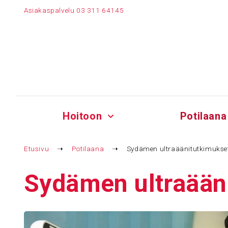
Siirry
Asiakaspalvelu
03 311 64145
sisältöön
Hoitoon
Potilaana
Etusivu
➝
Potilaana
➝
Sydämen ultraäänitutkimukse
Sydämen ultra­ää­ni