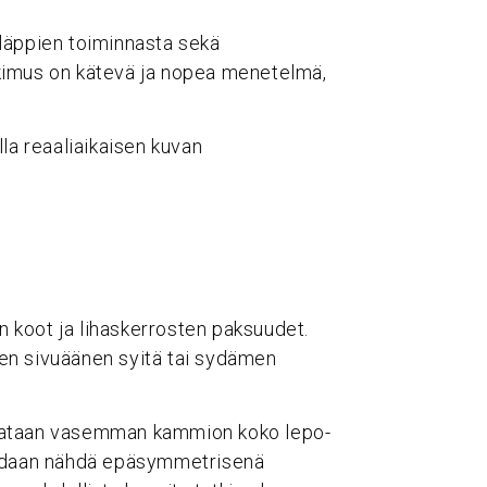
läppien toiminnasta sekä
kimus on kätevä ja nopea menetelmä,
la reaaliaikaisen kuvan
 koot ja lihaskerrosten paksuudet.
en sivuäänen syitä tai sydämen
ataan vasemman kammion koko lepo-
oidaan nähdä epäsymmetrisenä