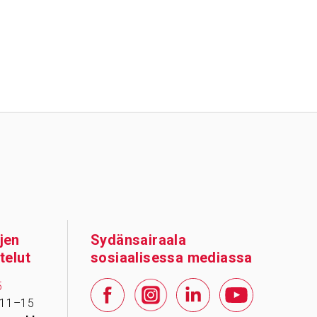
jen
Sydänsairaala
telut
sosiaalisessa mediassa
5
 11–15