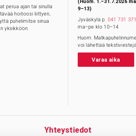
(Huom. 1.–31.7.2026 ma
at perua ajan tai sinulla
9–13)
tävää hoitoosi liittyen,
Jyväskylä p.
041 731 37
yttä puhelimitse sinua
ma–pe klo 10–14
n yksikköön.
Huom. Matkapuhelinnumer
voi lähettää tekstiviestejä
Varaa aika
Yhteys­tiedot