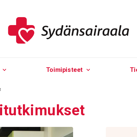
Toimipisteet
Ti
t
­tut­ki­mukset