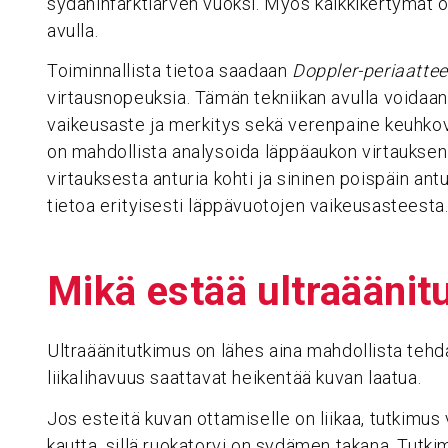
sydäninfarktiarven vuoksi. Myös kalkkikertymät 
avulla.
Toiminnallista tietoa saadaan
Doppler-periaatte
virtausnopeuksia. Tämän tekniikan avulla voidaa
vaikeusaste ja merkitys sekä verenpaine keuhkov
on mahdollista analysoida läppäaukon virtauksen
virtauksesta anturia kohti ja sininen poispäin ant
tietoa erityisesti läppävuotojen vaikeusasteesta
Mikä estää ultra­ää­ni­
Ultraäänitutkimus on lähes aina mahdollista tehd
liikalihavuus saattavat heikentää kuvan laatua.
Jos esteitä kuvan ottamiselle on liikaa, tutkimu
kautta, sillä ruokatorvi on sydämen takana. Tutk