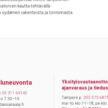
katorven kautta tehtävällä
a sydämen rakenteista ja toiminnasta.
Yksityisvastaanotto
­lu­neu­vonta
ajanvaraus ja tiedus
e
03 311 64145
Tampere p.
050 573 687
klo 7.30–15
ma–to klo 11–18, pe klo
ansairaala.fi