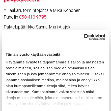
Ylilääkäri, toimintojohtaja Mika Kohonen
Puhelin
050 413 9795
Palvelupäällikkö Sanna-Mari Alajoki
Puhelin
041 730 2540
Kardiologian läheteohjeet
➝
Tämä sivusto käyttää evästeitä
Sydän- ja rintaelinkirurgian läheteohjeet
➝
Käytämme evästeitä tarjoamamme sisällön ja mainosten
räätälöimiseen, sosiaalisen median ominaisuuksien
Konsultaatiopalvelut
➝
tukemiseen ja kävijämäärämme analysoimiseen. Lisäksi
Palvelut tilaaja-asiakkaille
➝
jaamme sosiaalisen median, mainosalan ja analytiikka-
alan kumppaneillemme tietoja siitä, miten käytät
Hoitopaikan valinta
➝
sivustoamme. Kumppanimme voivat yhdistää näitä
Jaa sivu:
tietoja muihin tietoihin, joita olet antanut heille tai joita on
kerätty, kun olet käyttänyt heidän palvelujaan.