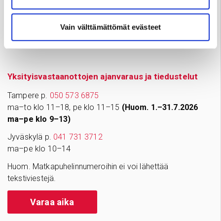
info@sydansairaala.fi
Jos haluat perua ajan tai sinulla on kysyttävää hoitoosi
Vain välttämättömät evästeet
liittyen, ota yhteyttä puhelimitse sinua hoitavaan
yksikköön.
Yksityisvastaanottojen ajanvaraus ja tiedustelut
Tampere p.
050 573 6875
ma–to klo 11–18, pe klo 11–15
(Huom. 1.–31.7.2026
ma–pe klo 9–13)
Jyväskylä p.
041 731 3712
ma–pe klo 10–14
Huom. Matkapuhelinnumeroihin ei voi lähettää
tekstiviestejä.
Varaa aika