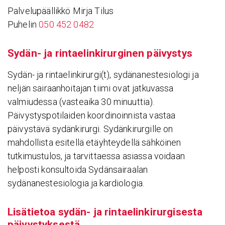
Palvelupäällikkö Mirja Tilus
Puhelin
050 452 0482
Sydän- ja rintae­lin­ki­rur­ginen päivystys
Sydän- ja rintaelinkirurgi(t), sydänanestesiologi ja
neljän sairaanhoitajan tiimi ovat jatkuvassa
valmiudessa (vasteaika 30 minuuttia).
Päivystyspotilaiden koordinoinnista vastaa
päivystävä sydänkirurgi. Sydänkirurgille on
mahdollista esitellä etäyhteydellä sähköinen
tutkimustulos, ja tarvittaessa asiassa voidaan
helposti konsultoida Sydänsairaalan
sydänanestesiologia ja kardiologia.
Lisä­tietoa sydän- ja rintae­lin­ki­rur­gi­sesta
päivys­tyk­sestä