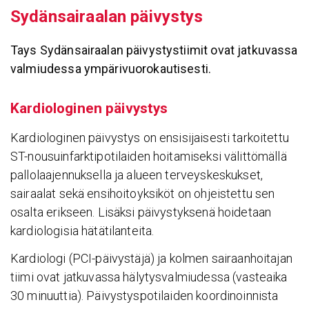
Sydän­sai­raalan päivystys
Tays Sydänsairaalan päivystystiimit ovat jatkuvassa
valmiudessa ympärivuorokautisesti.
Kardio­lo­ginen päivystys
Kardiologinen päivystys on ensisijaisesti tarkoitettu
ST-nousuinfarktipotilaiden hoitamiseksi välittömällä
pallolaajennuksella ja alueen terveyskeskukset,
sairaalat sekä ensihoitoyksiköt on ohjeistettu sen
osalta erikseen. Lisäksi päivystyksenä hoidetaan
kardiologisia hätätilanteita.
Kardiologi (PCI-päivystäjä) ja kolmen sairaanhoitajan
tiimi ovat jatkuvassa hälytysvalmiudessa (vasteaika
30 minuuttia). Päivystyspotilaiden koordinoinnista