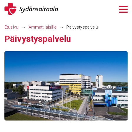
Siirry
sisältöön
Etusivu
➝
Ammattilaisille
➝
Päivystyspalvelu
Päivys­tys­pal­velu