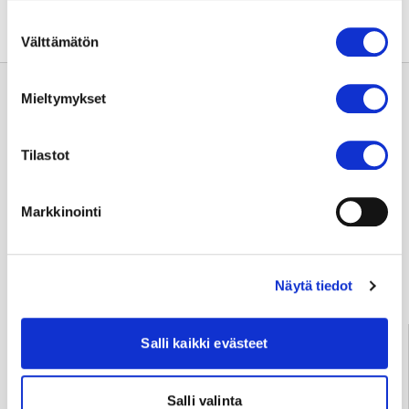
Suostumuksen
Välttämätön
valinta
Mieltymykset
Tilastot
Usein kysyttyä
Markkinointi
Anna palautetta
Näytä tiedot
Palve­lu­neu­vonta
Salli kaikki evästeet
Tampere
03 311 64145
Arkisin klo 7.30–15
Salli valinta