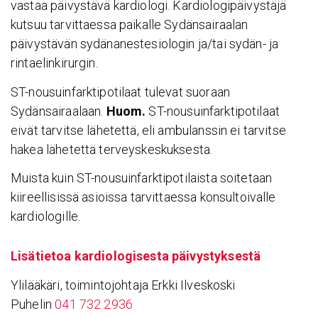
vastaa päivystävä kardiologi. Kardiologipäivystäjä
kutsuu tarvittaessa paikalle Sydänsairaalan
päivystävän sydänanestesiologin ja/tai sydän- ja
rintaelinkirurgin.
ST-nousuinfarktipotilaat tulevat suoraan
Sydänsairaalaan.
Huom.
ST-nousuinfarktipotilaat
eivät tarvitse lähetettä, eli ambulanssin ei tarvitse
hakea lähetettä terveyskeskuksesta.
Muista kuin ST-nousuinfarktipotilaista soitetaan
kiireellisissä asioissa tarvittaessa konsultoivalle
kardiologille.
Lisä­tietoa kardio­lo­gi­sesta päivys­tyk­sestä
Ylilääkäri, toimintojohtaja Erkki Ilveskoski
Puhelin
041 732 2936