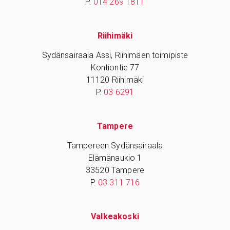
P.
014 269 1811
Riihimäki
Sydänsairaala Assi, Riihimäen toimipiste
Kontiontie 77
11120 Riihimäki
P.
03 6291
Tampere
Tampereen Sydänsairaala
Elämänaukio 1
33520 Tampere
P.
03 311 716
Valkeakoski