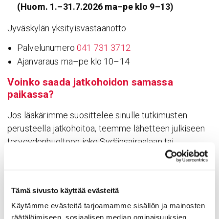
(Huom. 1.–31.7.2026 ma–pe klo 9–13)
Jyväskylän yksityisvastaanotto
Palvelunumero
041 731 3712
Ajanvaraus ma–pe klo 10–14
Voinko saada jatko­hoidon samassa
paikassa?
Jos lääkärimme suosittelee sinulle tutkimusten
perusteella jatkohoitoa, teemme lähetteen julkiseen
terveydenhuoltoon joko Sydänsairaalaan tai
haluamaasi erikoissairaanhoidon yksikköön
Suomessa.
Tämä sivusto käyttää evästeitä
Hinnasto ja maksu­tavat
Käytämme evästeitä tarjoamamme sisällön ja mainosten
Linkki Jyväskylän hinnastoon
räätälöimiseen, sosiaalisen median ominaisuuksien