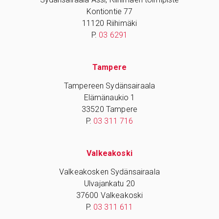
Kontiontie 77
11120 Riihimäki
P.
03 6291
Tampere
Tampereen Sydänsairaala
Elämänaukio 1
33520 Tampere
P.
03 311 716
Valkeakoski
Valkeakosken Sydänsairaala
Ulvajankatu 20
37600 Valkeakoski
P.
03 311 611