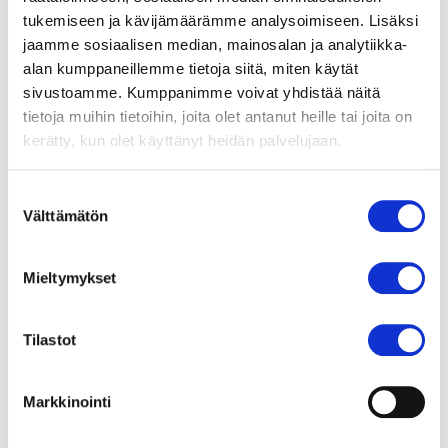
tukemiseen ja kävijämäärämme analysoimiseen. Lisäksi
Linkki Tampereen hinnastoon
jaamme sosiaalisen median, mainosalan ja analytiikka-
alan kumppaneillemme tietoja siitä, miten käytät
Etävastaanotot ovat saatavilla tietyissä tilanteissa,
sivustoamme. Kumppanimme voivat yhdistää näitä
kysy etävastaanottomahdollisuudesta puhelimitse
tietoja muihin tietoihin, joita olet antanut heille tai joita on
ajanvarauksesta.
kerätty, kun olet käyttänyt heidän palvelujaan.
Maksutapana maksukortti (pankki- tai luottokortti) tai
Suostumuksen
laskutus. Sairaalassa ei voi maksaa käteisellä.
Välttämätön
valinta
Mieltymykset
Asiantuntijamme Jyväskylän
yksityisvastaanotolla
➝
Tilastot
Asiantuntijamme Tampereen
yksityisvastaanotolla
➝
Markkinointi
Eteisvärinäklinikka
➝