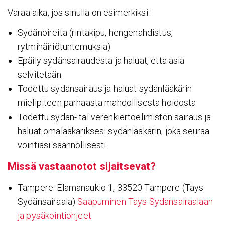
Varaa aika, jos sinulla on esimerkiksi:
Sydänoireita (rintakipu, hengenahdistus,
rytmihäiriötuntemuksia)
Epäily sydänsairaudesta ja haluat, että asia
selvitetään
Todettu sydänsairaus ja haluat sydänlääkärin
mielipiteen parhaasta mahdollisesta hoidosta
Todettu sydän- tai verenkiertoelimistön sairaus ja
haluat omalääkäriksesi sydänlääkärin, joka seuraa
vointiasi säännöllisesti
Missä vastaa­notot sijait­sevat?
Tampere: Elämänaukio 1, 33520 Tampere (Tays
Sydänsairaala)
Saapuminen Tays Sydänsairaalaan
ja pysäköintiohjeet