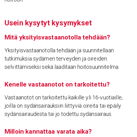
Usein kysytyt kysy­mykset
Mitä yksi­tyis­vas­taa­no­tolla tehdään?
Yksityisvastaanotolla tehdään ja suunnitellaan
tutkimuksia sydämen terveyden ja oireiden
selvittämiseksi sekä laaditaan hoitosuunnitelma.
Kenelle vastaa­notot on tarkoi­tettu?
Vastaanotot on tarkoitettu kaikille yli 16-vuotiaille,
joilla on sydänsairauksiin liittyviä oireita tai epäily
sydänsairaudesta tai jo todettu sydänsairaus.
Milloin kannattaa varata aika?