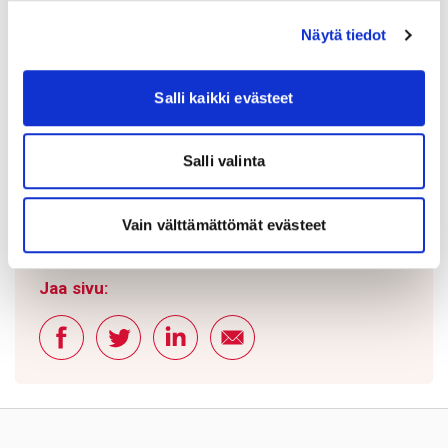
Läppäklinikka
➝
Näytä tiedot
Sepelvaltimotautiklinikka
➝
Salli kaikki evästeet
Vajaatoimintaklinikka
➝
Etävastaanotto yksityisvastaanotolla
➝
Salli valinta
Hinnastot ja maksaminen
yksityisvastaanotolla
➝
Vain välttämättömät evästeet
Hoitopaikan valinta
➝
Jaa sivu: