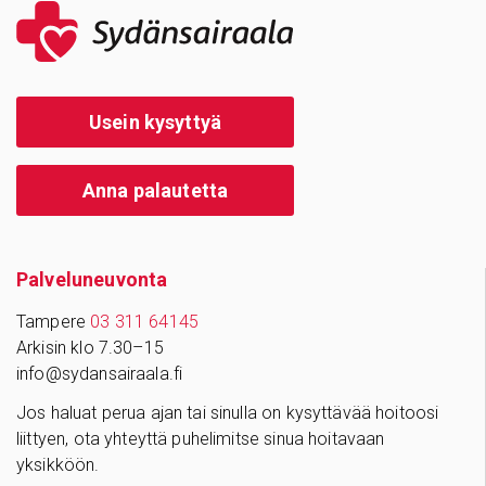
Usein kysyttyä
Anna palautetta
Palve­lu­neu­vonta
Tampere
03 311 64145
Arkisin klo 7.30–15
info@sydansairaala.fi
Jos haluat perua ajan tai sinulla on kysyttävää hoitoosi
liittyen, ota yhteyttä puhelimitse sinua hoitavaan
yksikköön.