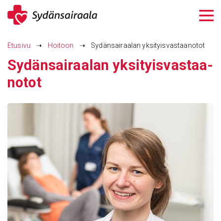
Siirry
sisältöön
Etusivu
➝
Hoitoon
➝
Sydänsairaalan yksityisvastaanotot
Sydän­sai­raalan yksi­tyis­vas­taa­
notot