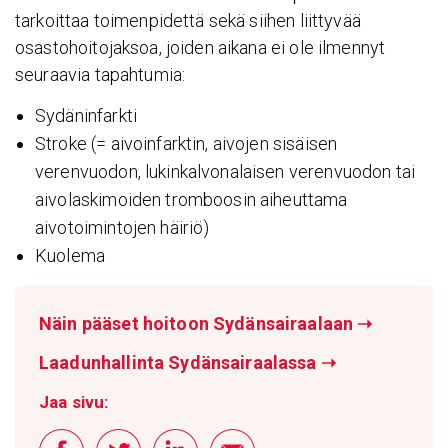
tarkoittaa toimenpidettä sekä siihen liittyvää
osastohoitojaksoa, joiden aikana ei ole ilmennyt
seuraavia tapahtumia:
Sydäninfarkti
Stroke (= aivoinfarktin, aivojen sisäisen
verenvuodon, lukinkalvonalaisen verenvuodon tai
aivolaskimoiden tromboosin aiheuttama
aivotoimintojen häiriö)
Kuolema
Näin pääset hoitoon Sydänsairaalaan
➝
Laadunhallinta Sydänsairaalassa
➝
Jaa sivu: