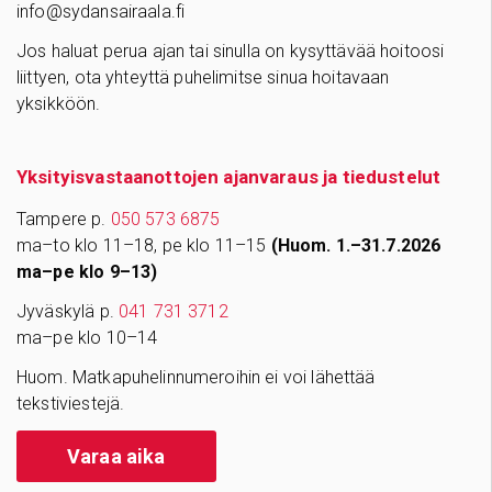
info@sydansairaala.fi
Jos haluat perua ajan tai sinulla on kysyttävää hoitoosi
liittyen, ota yhteyttä puhelimitse sinua hoitavaan
yksikköön.
Yksityisvastaanottojen ajanvaraus ja tiedustelut
Tampere p.
050 573 6875
ma–to klo 11–18, pe klo 11–15
(Huom. 1.–31.7.2026
ma–pe klo 9–13)
Jyväskylä p.
041 731 3712
ma–pe klo 10–14
Huom. Matkapuhelinnumeroihin ei voi lähettää
tekstiviestejä.
Varaa aika