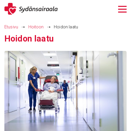
Siirry
sisältöön
Etusivu
➝
Hoitoon
➝
Hoidon laatu
Hoidon laatu