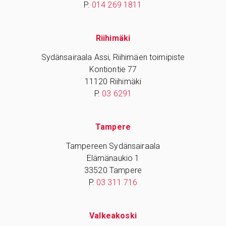
P.
014 269 1811
Riihimäki
Sydänsairaala Assi, Riihimäen toimipiste
Kontiontie 77
11120 Riihimäki
P.
03 6291
Tampere
Tampereen Sydänsairaala
Elämänaukio 1
33520 Tampere
P.
03 311 716
Valkeakoski