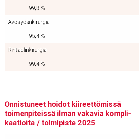
99,8 %
Avosydänkirurgia
95,4 %
Rintaelinkirurgia
99,4 %
Onnis­tu­neet hoidot kiireet­tö­missä
toimen­pi­teissä ilman vakavia kompli­
kaa­tioita / toimi­piste 2025