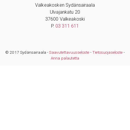
Valkeakosken Sydänsairaala
Ulvajankatu 20
37600 Valkeakoski
P.
03 311 611
© 2017 Sydänsairaala -
Saavutettavuusseloste
-
Tietosuojaseloste
-
Anna palautetta