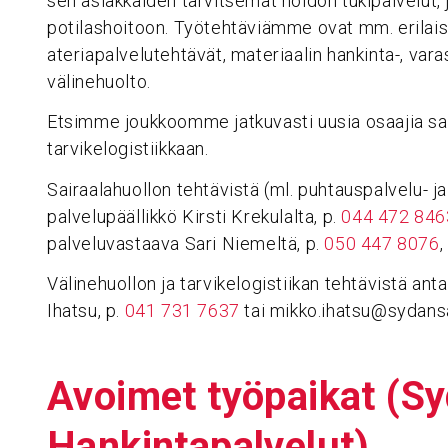
sen asiakkaiden tarvitsemat hoidon tukipalvelut, 
potilashoitoon. Työtehtäviämme ovat mm. erilaise
ateriapalvelutehtävät, materiaalin hankinta-, varas
välinehuolto.
Etsimme joukkoomme jatkuvasti uusia osaajia sai
tarvikelogistiikkaan.
Sairaalahuollon tehtävistä (ml. puhtauspalvelu- j
palvelupäällikkö Kirsti Krekulalta, p.
044 472 846
palveluvastaava Sari Niemeltä, p.
050 447 8076
,
Välinehuollon ja tarvikelogistiikan tehtävistä ant
Ihatsu, p.
041 731 7637
tai mikko.ihatsu@sydansa
Avoimet työpaikat (Syd
Hankin­ta­pal­velut)