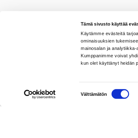
Tämä sivusto käyttää eväs
Käytämme evästeitä tarjoa
ominaisuuksien tukemisee
mainosalan ja analytiikka-
Kumppanimme voivat yhdistää 
kun olet käyttänyt heidän 
Suostumuksen
Välttämätön
valinta
Hämeenlinna
Jyv
Sydänsairaala Assi
Sydänsa
Sairaalakatu 3B
Hoita
13530 Hämeenlinna
40620 
P.
03 6291
P.
014