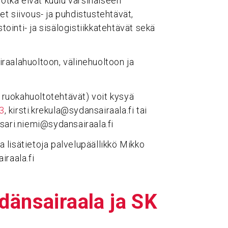
jotka eivät kuulu varsinaiseen
t siivous- ja puhdistustehtävät,
tointi- ja sisälogistiikkatehtävät sekä
raalahuoltoon, välinehuoltoon ja
a ruokahuoltotehtävät) voit kysyä
3
, kirsti.krekula@sydansairaala.fi tai
 sari.niemi@sydansairaala.fi
aa lisätietoja palvelupäällikkö Mikko
iraala.fi
än­sai­raala ja SK