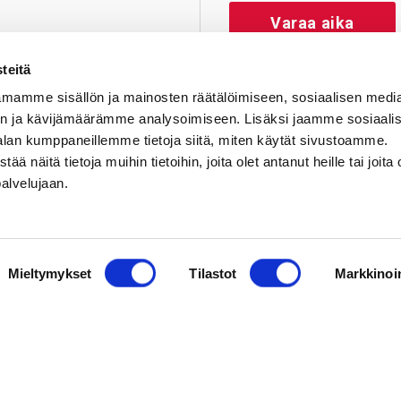
Varaa aika
teitä
mamme sisällön ja mainosten räätälöimiseen, sosiaalisen medi
n ja kävijämäärämme analysoimiseen. Lisäksi jaamme sosiaali
alan kumppaneillemme tietoja siitä, miten käytät sivustoamme.
näitä tietoja muihin tietoihin, joita olet antanut heille tai joita 
palvelujaan.
Yhteys­tiedot
Mieltymykset
Tilastot
Markkinoin
äskylä
Riihimäki
Tamp
iraala Nova
Sydänsairaala Assi,
Tampe
jantie 3
Riihimäen toimipiste
Sydänsa
Jyväskylä
Kontiontie 77
Elämäna
 269 1811
11120 Riihimäki
33520 T