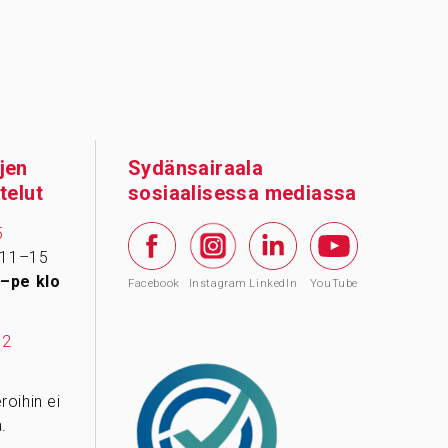
jen
Sydänsairaala
telut
sosiaalisessa mediassa
5
 11–15
–pe klo
Facebook
Instagram
LinkedIn
YouTube
12
oihin ei
.