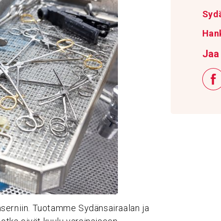
Syd
Hank
Jaa 
nserniin. Tuotamme Sydänsairaalan ja