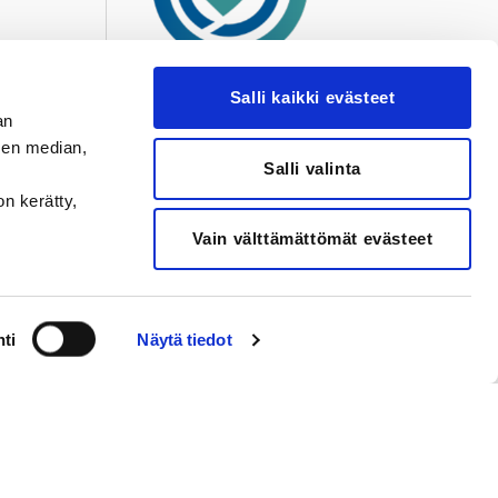
Salli kaikki evästeet
an
sen median,
Salli valinta
on kerätty,
Vain välttämättömät evästeet
ti
Näytä tiedot
ere
Valkeakoski
reen
Valkeakosken
iraala
Sydänsairaala
ukio 1
Ulvajankatu 20
ampere
37600 Valkeakoski