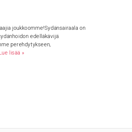
aajia joukkoomme!Sydänsairaala on
sydänhoidon edelläkävijä.
mme perehdytykseen,
Lue lisää »