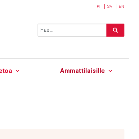
FI
SV
EN
Haku:
etoa
Ammattilaisille