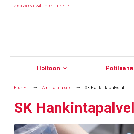
Siirry
Asiakaspalvelu
03 311 64145
sisältöön
Hoitoon
Potilaana
Etusivu
➝
Ammattilaisille
➝
SK Hankintapalvelut
SK Hankin­ta­pal­ve