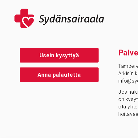
Palve
Usein kysyttyä
Tamper
Arkisin 
Anna palautetta
info@syd
Jos halu
on kysyt
ota yhte
hoitavaa