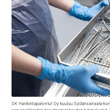
SK Hankintapalvelut Oy kuuluu Sydänsairaala-ko