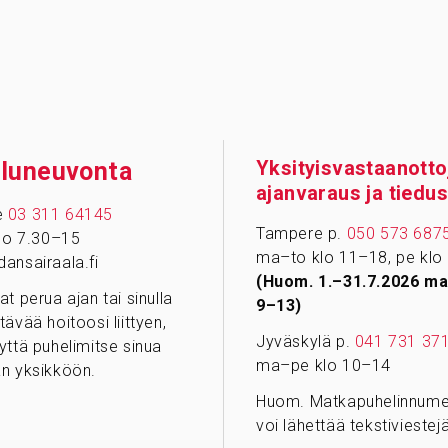
Yksityisvastaanotto
­lu­neu­vonta
ajanvaraus ja tiedus
e
03 311 64145
Tampere p.
050 573 687
klo 7.30–15
ma–to klo 11–18, pe klo
ansairaala.fi
(Huom. 1.–31.7.2026 ma
at perua ajan tai sinulla
9–13)
tävää hoitoosi liittyen,
Jyväskylä p.
041 731 37
yttä puhelimitse sinua
ma–pe klo 10–14
n yksikköön.
Huom. Matkapuhelinnumer
voi lähettää tekstiviestejä