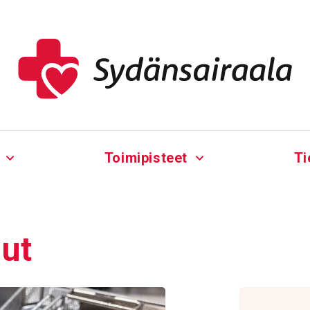
Toimipisteet
Ti
lut