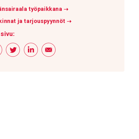
änsairaala työpaikkana
➝
innat ja tarjouspyynnöt
➝
sivu: