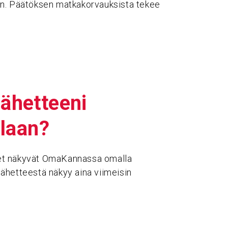
an. Päätöksen matkakorvauksista tekee
ähet­teeni
­laan?
eet näkyvät OmaKannassa omalla
ähetteestä näkyy aina viimeisin