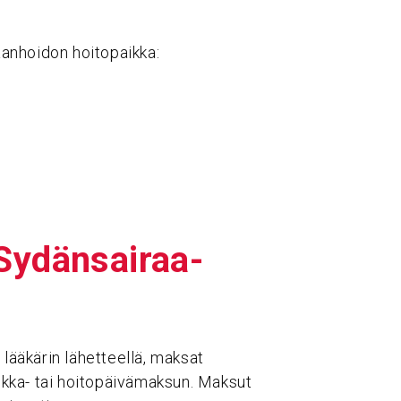
raanhoidon hoitopaikka:
ydän­sai­raa­
 lääkärin lähetteellä, maksat
nikka- tai hoitopäivämaksun. Maksut