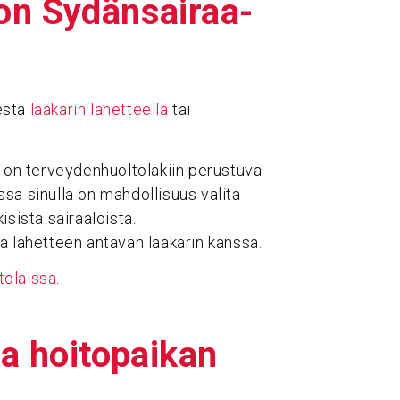
n Sydän­sai­raa­
esta
lääkärin lähetteellä
tai
a on terveydenhuoltolakiin perustuva
sa sinulla on mahdollisuus valita
isista sairaaloista.
ä lähetteen antavan lääkärin kanssa.
tolaissa
.
oa hoito­paikan