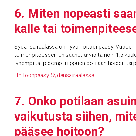
6. Miten nopeasti saan 
kalle tai toimen­pi­tee­
Sydänsairaalassa on hyvä hoitoonpääsy. Vuoden 20
toimenpiteeseen on saanut arviolta noin 1,5 kuu
lyhempi tai pidempi riippuen potilaan hoidon tarp
Hoitoonpääsy Sydänsairaalassa
7. Onko poti­laan asuin­
vaiku­tusta siihen, mi
pääsee hoitoon?