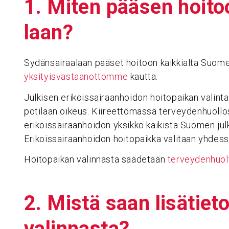
1. Miten pääsen hoitoo
laan?
Sydänsairaalaan pääset hoitoon kaikkialta Suom
yksityisvastaanottomme
kautta.
Julkisen erikoissairaanhoidon hoitopaikan valint
potilaan oikeus. Kiireettömässä terveydenhuollos
erikoissairaanhoidon yksikkö kaikista Suomen julk
Erikoissairaanhoidon hoitopaikka valitaan yhdess
Hoitopaikan valinnasta säädetään
terveydenhuol
2. Mistä saan lisä­tiet
valin­nasta?