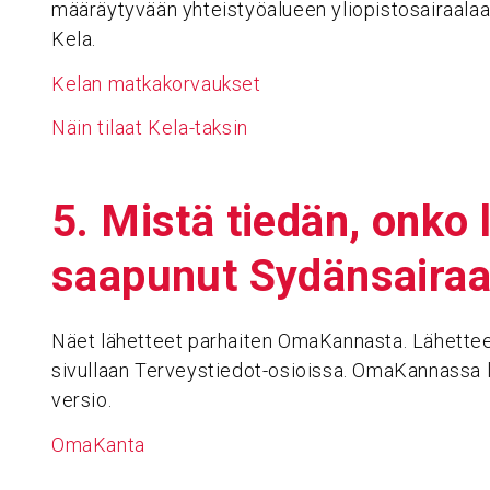
määräytyvään yhteistyöalueen yliopistosairaala
Kela.
Kelan matkakorvaukset
Näin tilaat Kela-taksin
5. Mistä tiedän, onko l
saapunut Sydän­sai­raa
Näet lähetteet parhaiten OmaKannasta. Lähett
sivullaan Terveystiedot-osioissa. OmaKannassa l
versio.
OmaKanta