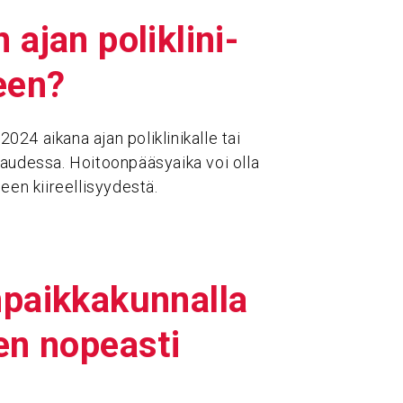
ajan polikli­ni­
seen?
24 aikana ajan poliklinikalle tai
kaudessa. Hoitoonpääsyaika voi olla
een kiireellisyydestä.
paik­ka­kun­nalla
ten nopeasti