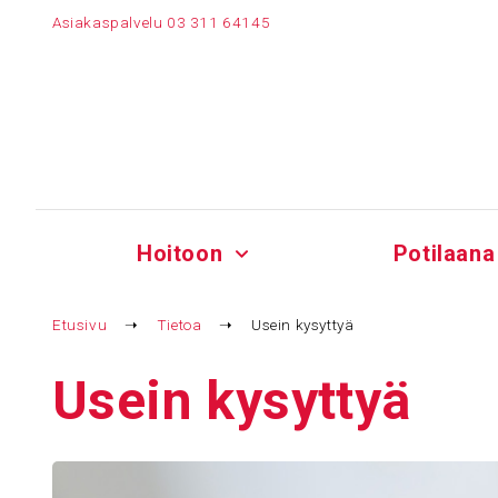
Siirry
Asiakaspalvelu
03 311 64145
sisältöön
Hoitoon
Potilaana
Etusivu
➝
Tietoa
➝
Usein kysyttyä
Usein kysyttyä