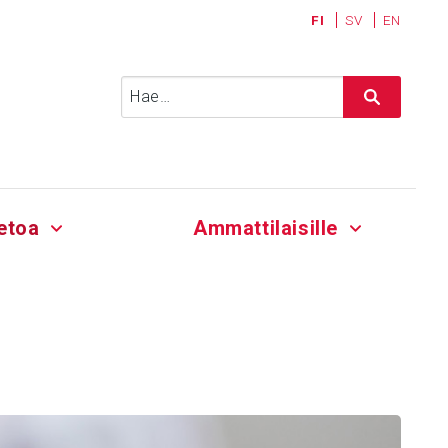
FI
SV
EN
Haku:
etoa
Ammattilaisille