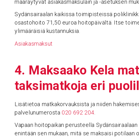
määräytyvät asiakasmaksulain ja -asetuksen muka
Sydänsairaalan kaikissa toimipisteissä poliklinik
osastohoito 71,50 euroa hoitopäivältä. Itse toim
ylimääräisiä kustannuksia.
Asiakasmaksut
4. Maksaako Kela matk
taksi­mat­koja eri puo
Lisätietoa matkakorvauksista ja niiden hakemises
palvelunumerosta
020 692 204
.
Vapaan hoitopaikan perusteella Sydänsairaalaan t
enintään sen mukaan, mitä se maksaisi potilaan