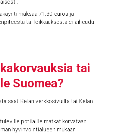
isesti.
kakäynti maksaa 71,30 euroa ja
enpiteestä tai leikkauksesta ei aiheudu
a­kor­vauksia tai
lille Suomea?
ta saat Kelan verkkosivuilta tai Kelan
uleville potilaille matkat korvataan
 oman hyvinvointialueen mukaan