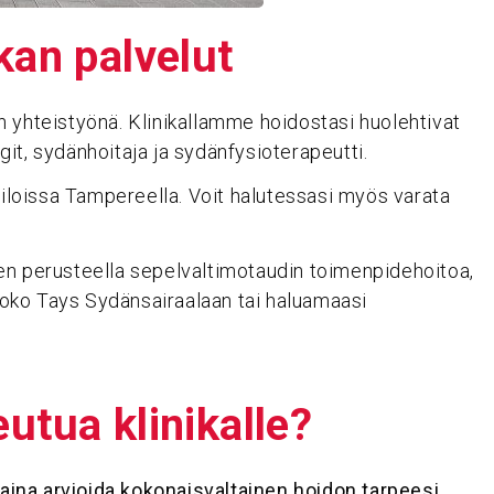
nikan palvelut
n yhteistyönä. Klinikallamme hoidostasi huolehtivat
it, sydänhoitaja ja sydänfysioterapeutti.
loissa Tampereella. Voit halutessasi myös varata
en perusteella sepelvaltimotaudin toimenpidehoitoa,
oko Tays Sydänsairaalaan tai haluamaasi
utua klini­kalle?
i aina arvioida kokonaisvaltainen hoidon tarpeesi,