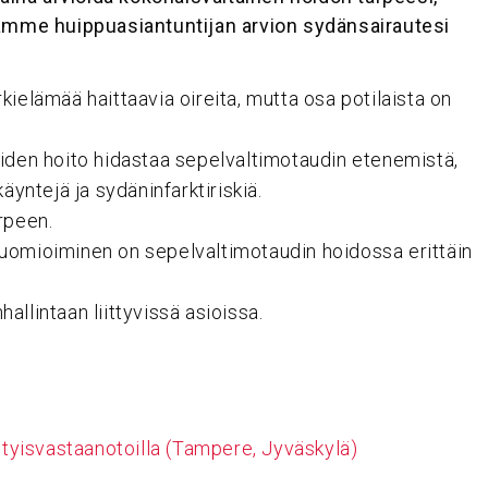
ltamme huippuasiantuntijan arvion sydänsairautesi
rkielämää haittaavia oireita, mutta osa potilaista on
jöiden hoito hidastaa sepelvaltimotaudin etenemistä,
yntejä ja sydäninfarktiriskiä.
rpeen.
 huomioiminen on sepelvaltimotaudin hoidossa erittäin
allintaan liittyvissä asioissa.
sityisvastaanotoilla (Tampere, Jyväskylä)