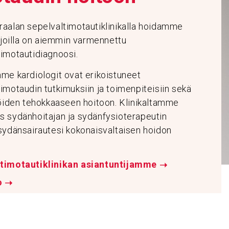
raalan sepelvaltimotautiklinikalla hoidamme
, joilla on aiemmin varmennettu
timotautidiagnoosi.
me kardiologit ovat erikoistuneet
imotaudin tutkimuksiin ja toimenpiteisiin sekä
jöiden tehokkaaseen hoitoon. Klinikaltamme
s sydänhoitajan ja sydänfysioterapeutin
 sydänsairautesi kokonaisvaltaisen hoidon
ltimotautiklinikan asiantuntijamme
➝
o
➝