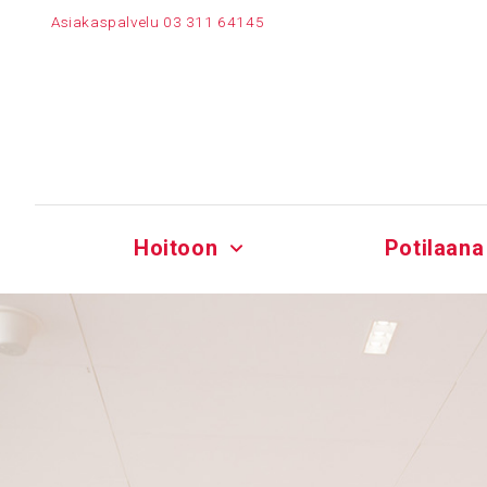
Siirry
Asiakaspalvelu
03 311 64145
sisältöön
Hoitoon
Potilaana