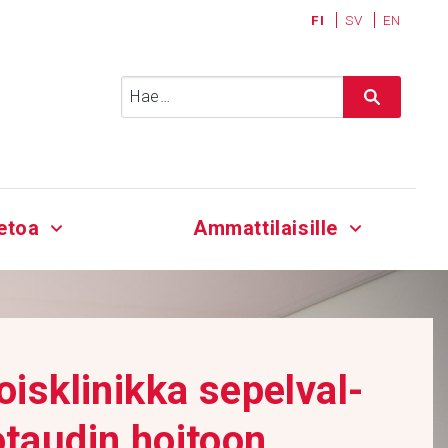
FI
SV
EN
Haku:
etoa
Ammattilaisille
oiskli­nikka sepel­val­
o­taudin hoitoon