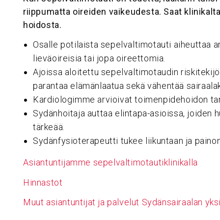
riippumatta oireiden vaikeudesta. Saat klinika
hoidosta.
Osalle potilaista sepelvaltimotauti aiheuttaa a
lieväoireisia tai jopa oireettomia.
Ajoissa aloitettu sepelvaltimotaudin riskiteki
parantaa elämänlaatua sekä vähentää sairaalakä
Kardiologimme arvioivat toimenpidehoidon ta
Sydänhoitaja auttaa elintapa-asioissa, joiden
tärkeää.
Sydänfysioterapeutti tukee liikuntaan ja painonh
Asiantuntijamme sepelvaltimotautiklinikalla
Hinnastot
Muut asiantuntijat ja palvelut Sydänsairaalan yk