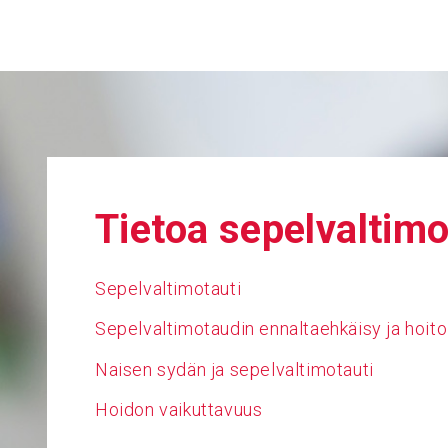
Tietoa sepel­val­ti­mo
Sepelvaltimotauti
Sepelvaltimotaudin ennaltaehkäisy ja hoito
Naisen sydän ja sepelvaltimotauti
Hoidon vaikuttavuus