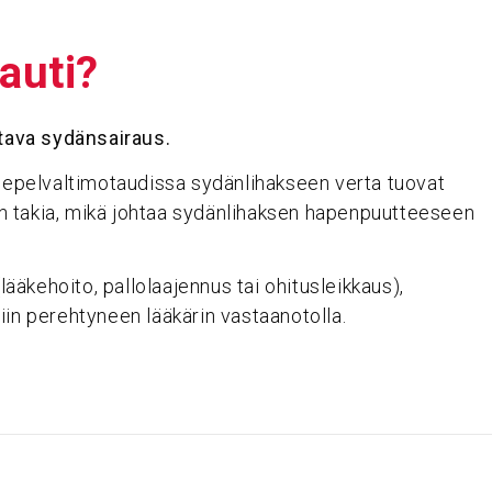
tauti?
ttava sydänsairaus.
 Sepelvaltimotaudissa sydänlihakseen verta tuovat
n takia, mikä johtaa sydänlihaksen hapenpuutteeseen
äkehoito, pallolaajennus tai ohitusleikkaus),
iin perehtyneen lääkärin vastaanotolla.