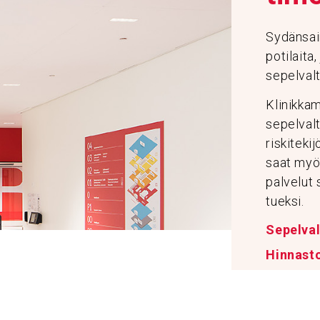
Sydänsai
potilaita
sepelval
Klinikkam
sepelvalt
riskiteki
saat myö
palvelut
tueksi.
Sepelva
Hinnast