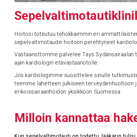
Sepel­val­ti­mo­tau­tikli­
Hoitosi toteutuu tehokkaimmin eri ammattilaiste
sepelvaltimotaudin hoitoon perehtyneet kardiolog
Vastaanottomme palvelee Tays Sydänsairaalan ti
ajan kardiologin etävastaanotolle.
Jos kardiologimme suosittelee sinulle tutkimust
teemme lähetteen julkiseen terveydenhuoltoon j
erikoissairaanhoidon yksikköön Suomessa.
Milloin kannattaa hake
Kun sepelvaltimotauti on todettu, lääkärin tulis