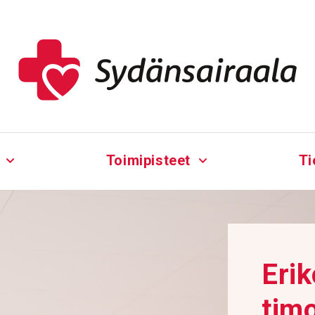
Toimipisteet
Ti
Erik
ti­m