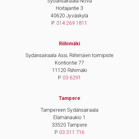
Sydänsairaala Nova
Hoitajantie 3
40620 Jyväskylä
P.
014 269 1811
Riihimäki
Sydänsairaala Assi, Riihimäen toimipiste
Kontiontie 77
11120 Riihimäki
P.
03 6291
Tampere
Tampereen Sydänsairaala
Elämänaukio 1
33520 Tampere
P.
03 311 716