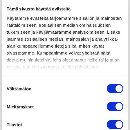
Tampere
03 311 64145
Tämä sivusto käyttää evästeitä
Arkisin klo 7.30–15
Käytämme evästeitä tarjoamamme sisällön ja mainosten
info@sydansairaala.fi
räätälöimiseen, sosiaalisen median ominaisuuksien
tukemiseen ja kävijämäärämme analysoimiseen. Lisäksi
Jos haluat perua ajan tai sinulla on kysyttävää hoitoosi
jaamme sosiaalisen median, mainosalan ja analytiikka-
liittyen, ota yhteyttä puhelimitse sinua hoitavaan
alan kumppaneillemme tietoja siitä, miten käytät
yksikköön.
sivustoamme. Kumppanimme voivat yhdistää näitä
tietoja muihin tietoihin, joita olet antanut heille tai joita on
Yksityisvastaanottojen ajanvaraus ja tiedustelut
kerätty, kun olet käyttänyt heidän palvelujaan.
Tampere p.
050 573 6875
Suostumuksen
ma–to klo 11–18, pe klo 11–15
(Huom. 1.–31.7.2026
Välttämätön
valinta
ma–pe klo 9–13)
Jyväskylä p.
041 731 3712
Mieltymykset
ma–pe klo 10–14
Huom. Matkapuhelinnumeroihin ei voi lähettää
Tilastot
tekstiviestejä.