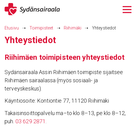
Siirry
sisältöön
Etusivu
➝
Toimipisteet
➝
Riihimäki
➝
Yhteystiedot
Yhteys­tiedot
Riihi­mäen toimi­pis­teen yhteys­tiedot
Sydänsairaala Assin Riihimäen toimipiste sijaitsee
Riihimäen sairaalassa (myös sosiaali- ja
terveyskeskus).
Käyntiosoite: Kontiontie 77, 11120 Riihimäki
Takaisinsoittopalvelu ma–to klo 8–13, pe klo 8–12,
puh.
03 629 2871
.