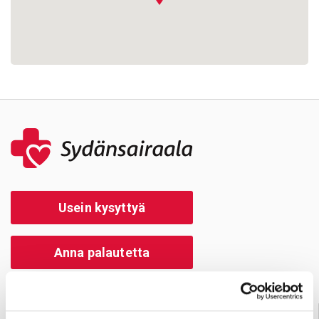
Usein kysyttyä
Anna palautetta
Palve­lu­neu­vonta