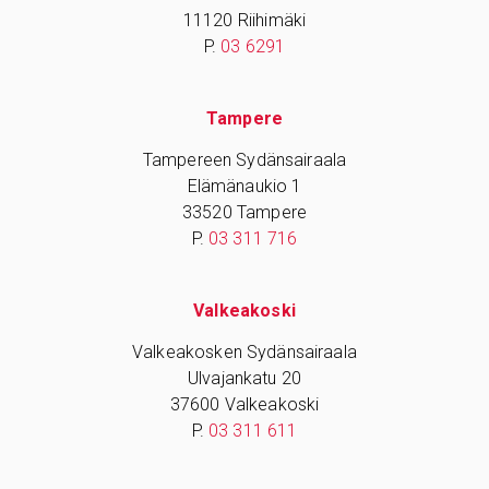
11120 Riihimäki
P.
03 6291
Tampere
Tampereen Sydänsairaala
Elämänaukio 1
33520 Tampere
P.
03 311 716
Valkeakoski
Valkeakosken Sydänsairaala
Ulvajankatu 20
37600 Valkeakoski
P.
03 311 611