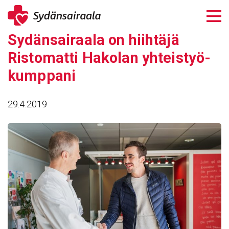
Siirry
sisältöön
Sydän­sai­raala on hiih­täjä
Risto­matti Hakolan yhteis­työ­
kump­pani
29.4.2019