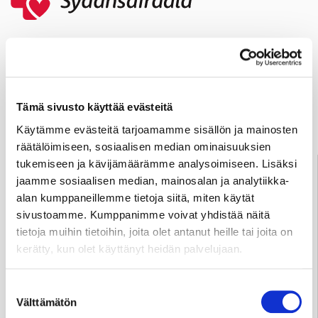
Usein kysyttyä
Anna palautetta
Tämä sivusto käyttää evästeitä
Käytämme evästeitä tarjoamamme sisällön ja mainosten
räätälöimiseen, sosiaalisen median ominaisuuksien
Palve­lu­neu­vonta
tukemiseen ja kävijämäärämme analysoimiseen. Lisäksi
jaamme sosiaalisen median, mainosalan ja analytiikka-
Tampere
03 311 64145
alan kumppaneillemme tietoja siitä, miten käytät
Arkisin klo 7.30–15
sivustoamme. Kumppanimme voivat yhdistää näitä
info@sydansairaala.fi
tietoja muihin tietoihin, joita olet antanut heille tai joita on
kerätty, kun olet käyttänyt heidän palvelujaan.
Jos haluat perua ajan tai sinulla on kysyttävää hoitoosi
liittyen, ota yhteyttä puhelimitse sinua hoitavaan
yksikköön.
Suostumuksen
Välttämätön
valinta