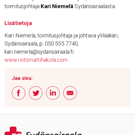
toimitusjohtaja
Kari Niemelä
Sydänsairaalasta.
Lisä­tie­toja
Kari Niemelä, toimitusjohtaja ja johtava ylilääkäri,
Sydänsairaala, p. 050 555 7740,
kari.niemela@sydansairaala.fi
www.ristomattihakola.com
Jaa sivu: