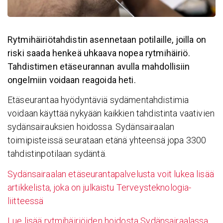
Rytmihäiriötahdistin asennetaan potilaille, joilla on
riski saada henkeä uhkaava nopea rytmihäiriö.
Tahdistimen etäseurannan avulla mahdollisiin
ongelmiin voidaan reagoida heti.
Etäseurantaa hyödyntäviä sydämentahdistimia
voidaan käyttää nykyään kaikkien tahdistinta vaativien
sydänsairauksien hoidossa. Sydänsairaalan
toimipisteissä seurataan etänä yhteensä jopa 3300
tahdistinpotilaan sydäntä.
Sydänsairaalan etäseurantapalvelusta voit lukea lisää
artikkelista, joka on julkaistu Terveysteknologia-
liitteessä
Lue lisää rytmihäiriöiden hoidosta Sydänsairaalassa