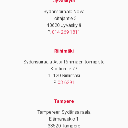
Jyväskylä
Sydänsairaala Nova
Hoitajantie 3
40620 Jyväskylä
P.
014 269 1811
Riihimäki
Sydänsairaala Assi, Riihimäen toimipiste
Kontiontie 77
11120 Riihimäki
P.
03 6291
Tampere
Tampereen Sydänsairaala
Elämänaukio 1
33520 Tampere