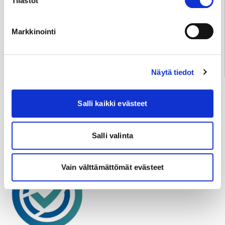
Tilastot
tekstiviestejä.
Markkinointi
Varaa aika
Näytä tiedot
Sydänsairaala sosiaalisessa mediassa
Salli kaikki evästeet
Facebook
Instagram
LinkedIn
YouTube
Salli valinta
Vain välttämättömät evästeet