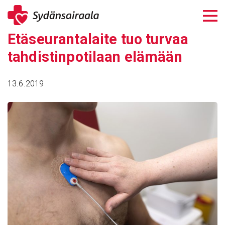
Siirry
sisältöön
Etäseu­ran­ta­laite tuo turvaa
tahdis­tin­po­ti­laan elämään
13.6.2019