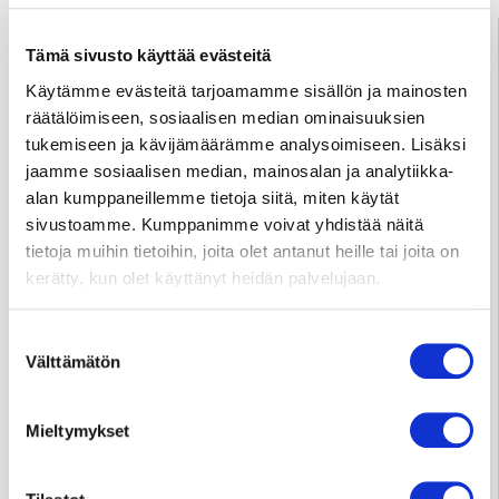
Palve­lu­neu­vonta
Tämä sivusto käyttää evästeitä
Tampere
03 311 64145
Käytämme evästeitä tarjoamamme sisällön ja mainosten
Arkisin klo 7.30–15
räätälöimiseen, sosiaalisen median ominaisuuksien
info@sydansairaala.fi
tukemiseen ja kävijämäärämme analysoimiseen. Lisäksi
Jos haluat perua ajan tai sinulla on kysyttävää hoitoosi
jaamme sosiaalisen median, mainosalan ja analytiikka-
liittyen, ota yhteyttä puhelimitse sinua hoitavaan
alan kumppaneillemme tietoja siitä, miten käytät
yksikköön.
sivustoamme. Kumppanimme voivat yhdistää näitä
tietoja muihin tietoihin, joita olet antanut heille tai joita on
kerätty, kun olet käyttänyt heidän palvelujaan.
Yksityisvastaanottojen ajanvaraus ja tiedustelut
Tampere p.
050 573 6875
Suostumuksen
Välttämätön
ma–to klo 11–18, pe klo 11–15
(Huom. 1.–31.7.2026
valinta
ma–pe klo 9–13)
Jyväskylä p.
041 731 3712
Mieltymykset
ma–pe klo 10–14
Huom. Matkapuhelinnumeroihin ei voi lähettää