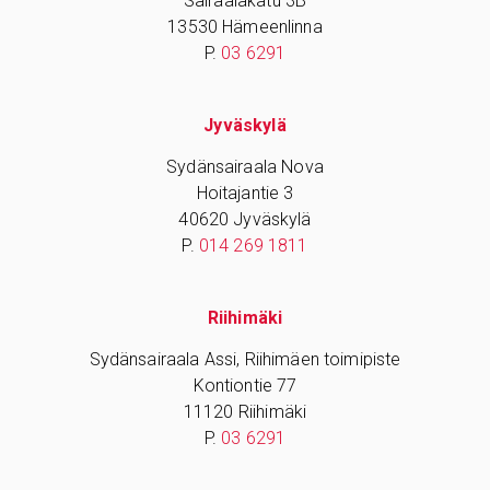
Sairaalakatu 3B
13530 Hämeenlinna
P.
03 6291
Jyväskylä
Sydänsairaala Nova
Hoitajantie 3
40620 Jyväskylä
P.
014 269 1811
Riihimäki
Sydänsairaala Assi, Riihimäen toimipiste
Kontiontie 77
11120 Riihimäki
P.
03 6291