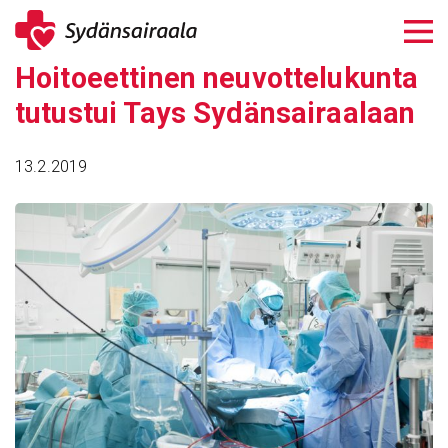
Siirry
sisältöön
Hoitoeet­tinen neuvot­te­lu­kunta
tutustui Tays Sydän­sai­raa­laan
13.2.2019