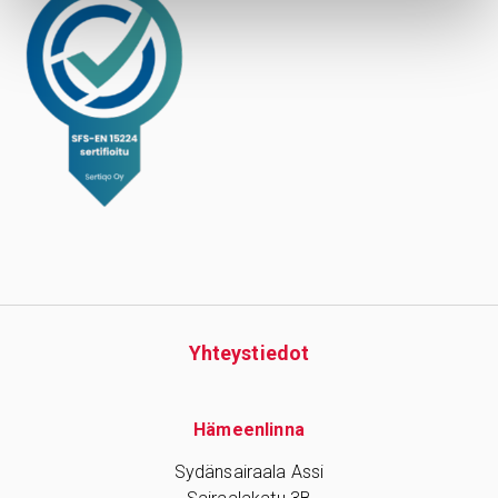
Yhteys­tiedot
Hämeenlinna
Sydänsairaala Assi