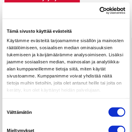
Anna palautetta
Tämä sivusto käyttää evästeitä
Palve­lu­neu­vonta
Käytämme evästeitä tarjoamamme sisällön ja mainosten
räätälöimiseen, sosiaalisen median ominaisuuksien
Tampere
03 311 64145
tukemiseen ja kävijämäärämme analysoimiseen. Lisäksi
Arkisin klo 7.30–15
jaamme sosiaalisen median, mainosalan ja analytiikka-
info@sydansairaala.fi
alan kumppaneillemme tietoja siitä, miten käytät
sivustoamme. Kumppanimme voivat yhdistää näitä
Jos haluat perua ajan tai sinulla on kysyttävää hoitoosi
tietoja muihin tietoihin, joita olet antanut heille tai joita on
liittyen, ota yhteyttä puhelimitse sinua hoitavaan
kerätty, kun olet käyttänyt heidän palvelujaan.
yksikköön.
Suostumuksen
Yksityisvastaanottojen ajanvaraus ja tiedustelut
Välttämätön
valinta
Tampere p.
050 573 6875
ma–to klo 11–18, pe klo 11–15
(Huom. 1.–31.7.2026
Mieltymykset