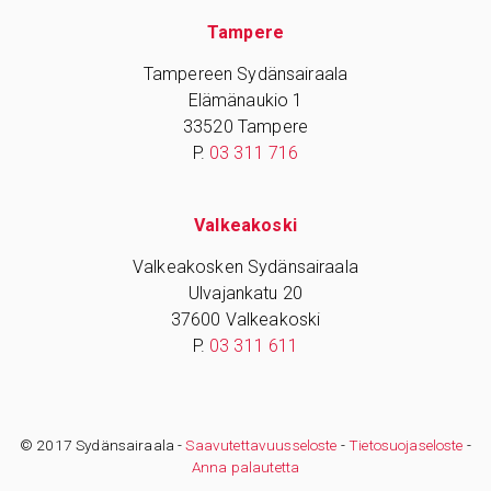
Tampere
Tampereen Sydänsairaala
Elämänaukio 1
33520 Tampere
P.
03 311 716
Valkeakoski
Valkeakosken Sydänsairaala
Ulvajankatu 20
37600 Valkeakoski
P.
03 311 611
© 2017 Sydänsairaala -
Saavutettavuusseloste
-
Tietosuojaseloste
-
Anna palautetta