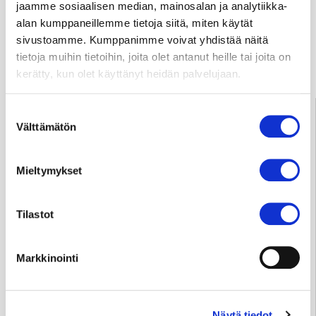
Usein kysyttyä
jaamme sosiaalisen median, mainosalan ja analytiikka-
alan kumppaneillemme tietoja siitä, miten käytät
sivustoamme. Kumppanimme voivat yhdistää näitä
Anna palautetta
tietoja muihin tietoihin, joita olet antanut heille tai joita on
kerätty, kun olet käyttänyt heidän palvelujaan.
Palve­lu­neu­vonta
Suostumuksen
Välttämätön
valinta
Tampere
03 311 64145
Arkisin klo 7.30–15
info@sydansairaala.fi
Mieltymykset
Jos haluat perua ajan tai sinulla on kysyttävää hoitoosi
liittyen, ota yhteyttä puhelimitse sinua hoitavaan
Tilastot
yksikköön.
Markkinointi
Yksityisvastaanottojen ajanvaraus ja tiedustelut
Tampere p.
050 573 6875
Näytä tiedot