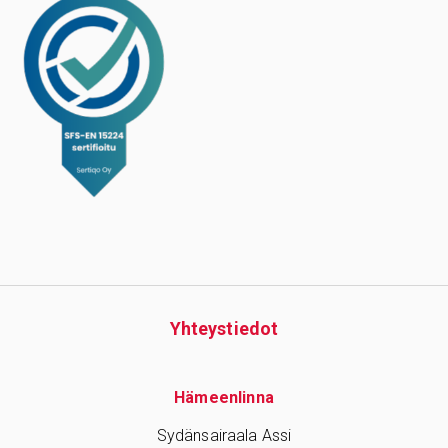
Yhteys­tiedot
Hämeenlinna
Sydänsairaala Assi