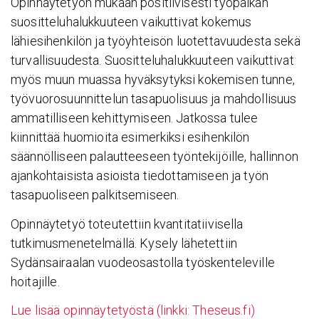
Opinnäytetyön mukaan positiivisesti työpaikan
suositteluhalukkuuteen vaikuttivat kokemus
lähiesihenkilön ja työyhteisön luotettavuudesta sekä
turvallisuudesta. Suositteluhalukkuuteen vaikuttivat
myös muun muassa hyväksytyksi kokemisen tunne,
työvuorosuunnittelun tasapuolisuus ja mahdollisuus
ammatilliseen kehittymiseen. Jatkossa tulee
kiinnittää huomioita esimerkiksi esihenkilön
säännölliseen palautteeseen työntekijöille, hallinnon
ajankohtaisista asioista tiedottamiseen ja työn
tasapuoliseen palkitsemiseen.
Opinnäytetyö toteutettiin kvantitatiivisella
tutkimusmenetelmällä. Kysely lähetettiin
Sydänsairaalan vuodeosastolla työskenteleville
hoitajille.
Lue lisää opinnäytetyöstä (linkki: Theseus.fi)