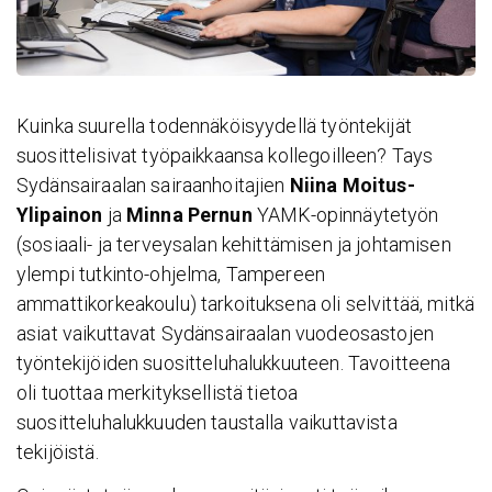
Kuinka suurella todennäköisyydellä työntekijät
suosittelisivat työpaikkaansa kollegoilleen? Tays
Sydänsairaalan sairaanhoitajien
Niina Moitus-
Ylipainon
ja
Minna Pernun
YAMK-opinnäytetyön
(sosiaali- ja terveysalan kehittämisen ja johtamisen
ylempi tutkinto-ohjelma, Tampereen
ammattikorkeakoulu) tarkoituksena oli selvittää, mitkä
asiat vaikuttavat Sydänsairaalan vuodeosastojen
työntekijöiden suositteluhalukkuuteen. Tavoitteena
oli tuottaa merkityksellistä tietoa
suositteluhalukkuuden taustalla vaikuttavista
tekijöistä.