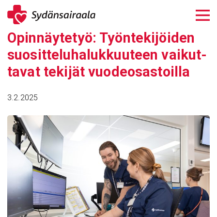
Siirry
sisältöön
Opin­näy­tetyö: Työn­te­ki­jöiden
suosit­te­lu­ha­luk­kuu­teen vaikut­
tavat tekijät vuodeo­sas­toilla
3.2.2025