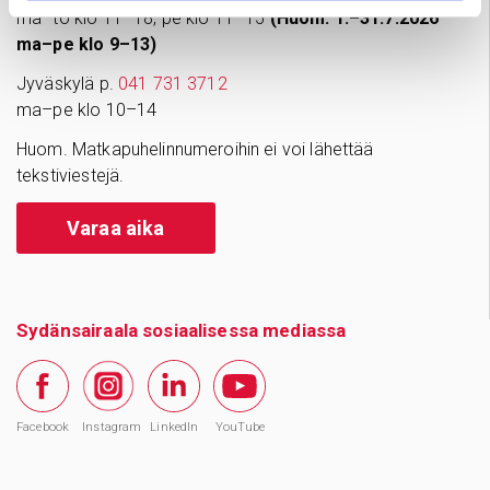
ma–to klo 11–18, pe klo 11–15
(Huom. 1.–31.7.2026
ma–pe klo 9–13)
Jyväskylä p.
041 731 3712
ma–pe klo 10–14
Huom. Matkapuhelinnumeroihin ei voi lähettää
tekstiviestejä.
Varaa aika
Sydänsairaala sosiaalisessa mediassa
Facebook
Instagram
LinkedIn
YouTube