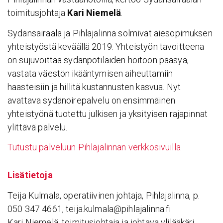
toimitusjohtaja
Kari Niemelä
.
Sydänsairaala ja Pihlajalinna solmivat aiesopimuksen
yhteistyöstä keväällä 2019. Yhteistyön tavoitteena
on sujuvoittaa sydänpotilaiden hoitoon pääsyä,
vastata väestön ikääntymisen aiheuttamiin
haasteisiin ja hillitä kustannusten kasvua. Nyt
avattava sydänoirepalvelu on ensimmäinen
yhteistyönä tuotettu julkisen ja yksityisen rajapinnat
ylittävä palvelu.
Tutustu palveluun Pihlajalinnan verkkosivuilla
Lisä­tie­toja
Teija Kulmala, operatiivinen johtaja, Pihlajalinna, p.
050 347 4661, teija.kulmala@pihlajalinna.fi
Kari Niemelä, toimitusjohtaja ja johtava ylilääkäri,