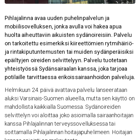
Pihlajalinna avaa uuden puhelinpalvelun ja
mobiilisovelluksen, jonka avulla voi hakea apua
huolta aiheuttaviin aikuisten sydänoireisiin. Palvelu
on tarkoitettu esimerkiksi kiireettömien rytmihäiriö-
ja rintakiputuntemusten tai muiden sydänperäisiksi
epäiltyjen oireiden selvittelyyn. Palvelu tuotetaan
yhteistyössä Sydänsairaalan kanssa, joka tarjoaa
potilaille tarvittaessa erikoissairaanhoidon palveluja.
Helmikuun 24. päivä avattava palvelu lanseerataan
aluksi Varsinais-Suomen alueella, mutta sen käyttö on
mahdollista kaikkialla Suomessa. Sydänoireiden
selvittelyn voi aloittaa joko asioimalla sairaanhoitajan
kanssa Pihlajalinnan terveyssovelluksessa tai
soittamalla Pihlajalinnan hoitajapuhelimeen. Hoitajan