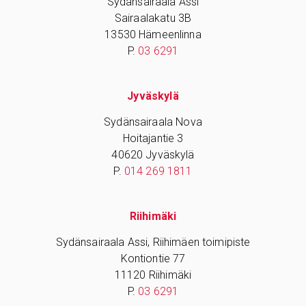
Sydänsairaala Assi
Sairaalakatu 3B
13530 Hämeenlinna
P.
03 6291
Jyväskylä
Sydänsairaala Nova
Hoitajantie 3
40620 Jyväskylä
P.
014 269 1811
Riihimäki
Sydänsairaala Assi, Riihimäen toimipiste
Kontiontie 77
11120 Riihimäki
P.
03 6291