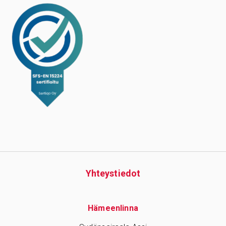
Yhteys­tiedot
Hämeenlinna