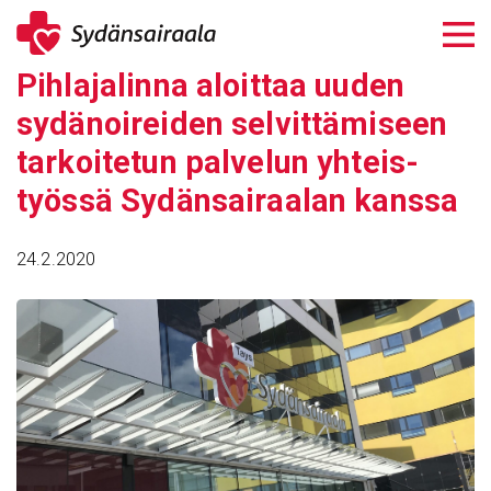
Siirry
sisältöön
Pihla­ja­linna aloittaa uuden
sydä­noi­reiden selvit­tä­mi­seen
tarkoi­tetun palvelun yhteis­
työssä Sydän­sai­raalan kanssa
24.2.2020