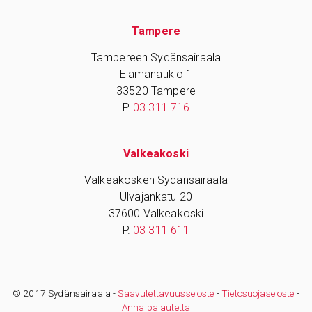
Tampere
Tampereen Sydänsairaala
Elämänaukio 1
33520 Tampere
P.
03 311 716
Valkeakoski
Valkeakosken Sydänsairaala
Ulvajankatu 20
37600 Valkeakoski
P.
03 311 611
© 2017 Sydänsairaala -
Saavutettavuusseloste
-
Tietosuojaseloste
-
Anna palautetta