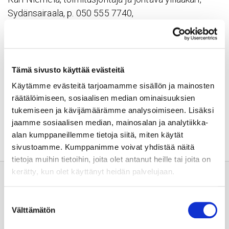
Sydänsairaala, p. 050 555 7740,
kari.niemela@sydansairaala.fi
Paula Arvilommi, aluejohtaja, Varsinais-Suomi ja
lääketieteellinen johtaja, Pihlajalinna, p. 040 523 3596,
paula.arvilommi@pihlajalinna.fi
Tämä sivusto käyttää evästeitä
Käytämme evästeitä tarjoamamme sisällön ja mainosten
räätälöimiseen, sosiaalisen median ominaisuuksien
Jaa sivu:
tukemiseen ja kävijämäärämme analysoimiseen. Lisäksi
jaamme sosiaalisen median, mainosalan ja analytiikka-
alan kumppaneillemme tietoja siitä, miten käytät
sivustoamme. Kumppanimme voivat yhdistää näitä
tietoja muihin tietoihin, joita olet antanut heille tai joita on
kerätty, kun olet käyttänyt heidän palvelujaan.
Suostumuksen
Välttämätön
valinta