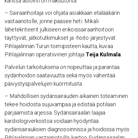
kanssa asiointi on maksutonta.
– Sairaanhoitaja voi ohjata asiakkaan etälääkärin
vastaanotolle, jonne pääsee heti. Mikäli
lähetekriteerit julkiseen erikoissairaanhoitoon
täyttyvät, jatkotutkimukset ja -hoito järjestyvät
Pihlajalinnan Turun toimipisteen kautta, kuvaa
Pihlajalinnan operatiivinen johtaja
Teija Kulmala
.
Palvelun tarkoituksena on nopeuttaa ja parantaa
sydänhoidon saatavuutta sekä myös vähentää
päivystyspalvelujen kuormitusta.
– Mahdollisen sydänsairauden aikainen toteaminen
tekee hoidosta sujuvampaa ja edistää potilaan
pärjäämistä arjessa. Sydänsairaalan laajaa
kardiologiverkostoa voidaan hyödyntää
sydänsairauksien diagnosoinnissa ja hoidossa myös
Pihlajalinnan vastaanotoilla, kertoo Sydänsairaalan