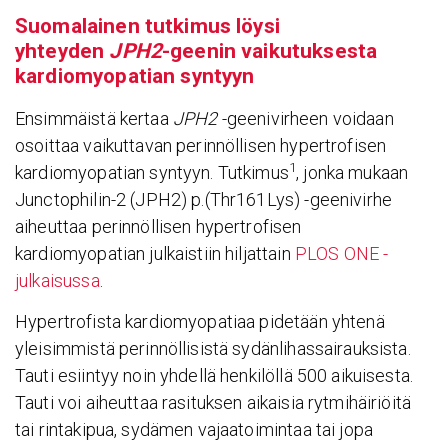
Suoma­lainen tutkimus löysi
yhteyden
JPH2
-geenin vaiku­tuk­sesta
kardio­my­opa­tian syntyyn
Ensimmäistä kertaa
JPH2
-geenivirheen voidaan
osoittaa vaikuttavan perinnöllisen hypertrofisen
1
kardiomyopatian syntyyn. Tutkimus
, jonka mukaan
Junctophilin-2 (JPH2) p.(Thr161Lys) -geenivirhe
aiheuttaa perinnöllisen hypertrofisen
kardiomyopatian julkaistiin hiljattain
PLOS ONE -
julkaisussa
.
Hypertrofista kardiomyopatiaa pidetään yhtenä
yleisimmistä perinnöllisistä sydänlihassairauksista.
Tauti esiintyy noin yhdellä henkilöllä 500 aikuisesta.
Tauti voi aiheuttaa rasituksen aikaisia rytmihäiriöitä
tai rintakipua, sydämen vajaatoimintaa tai jopa