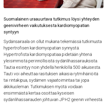
Suomalainen uraauurtava tutkimus löysi yhteyden
geenivirheen vaikutuksesta kardiomyopatian
syntyyn
Sydänsairaala on ollut mukana tekemässä tutkimusta
hypertrofisen kardiomyopatian synnystä.
Hypertrofista kardiomyopatiaa pidetään yhtenä
yleisimmistä perinnöllisistä sydänlihassairauksista.
Tautia esiintyy noin yhdellä henkilöllä 500 aikuisesta.
Tauti voi aiheuttaa rasituksen aikaisia rytmihäiriöitä
tai rintakipua, sydämen vajaatoimintaa tai jopa
äkkikuoleman. Tutkimuksen myötä voidaan
ensimmäistä kertaa osoittaa kyseisen
sydänlihassairauden johtuvan JPH2 geenin virheestä.