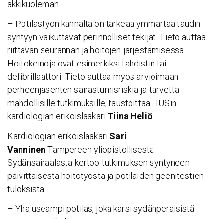
äkkikuoleman.
– Potilastyön kannalta on tärkeää ymmärtää taudin
syntyyn vaikuttavat perinnölliset tekijät. Tieto auttaa
riittävän seurannan ja hoitojen järjestämisessä.
Hoitokeinoja ovat esimerkiksi tahdistin tai
defibrillaattori. Tieto auttaa myös arvioimaan
perheenjäsenten sairastumisriskiä ja tarvetta
mahdollisille tutkimuksille, taustoittaa HUSin
kardiologian erikoislääkäri
Tiina Heliö
.
Kardiologian erikoislääkäri
Sari
Vanninen
Tampereen yliopistollisesta
Sydänsairaalasta kertoo tutkimuksen syntyneen
päivittäisestä hoitotyöstä ja potilaiden geenitestien
tuloksista.
– Yhä useampi potilas, joka kärsi sydänperäisistä