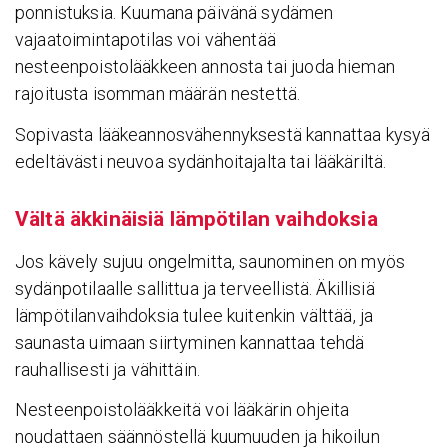
ponnistuksia. Kuumana päivänä sydämen
vajaatoimintapotilas voi vähentää
nesteenpoistolääkkeen annosta tai juoda hieman
rajoitusta isomman määrän nestettä.
Sopivasta lääkeannosvähennyksestä kannattaa kysyä
edeltävästi neuvoa sydänhoitajalta tai lääkäriltä.
Vältä äkki­näisiä lämpö­tilan vaih­doksia
Jos kävely sujuu ongelmitta, saunominen on myös
sydänpotilaalle sallittua ja terveellistä. Äkillisiä
lämpötilanvaihdoksia tulee kuitenkin välttää, ja
saunasta uimaan siirtyminen kannattaa tehdä
rauhallisesti ja vähittäin.
Nesteenpoistolääkkeitä voi lääkärin ohjeita
noudattaen säännöstellä kuumuuden ja hikoilun