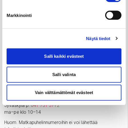
Palve­lu­neu­vonta
Tampere
03 311 64145
Markkinointi
Arkisin klo 7.30–15
info@sydansairaala.fi
Jos haluat perua ajan tai sinulla on kysyttävää hoitoosi
Näytä tiedot
liittyen, ota yhteyttä puhelimitse sinua hoitavaan
yksikköön.
Salli kaikki evästeet
Yksityisvastaanottojen ajanvaraus ja tiedustelut
Salli valinta
Tampere p.
050 573 6875
ma–to klo 11–18, pe klo 11–15
(Huom. 1.–31.7.2026
Vain välttämättömät evästeet
ma–pe klo 9–13)
Jyväskylä p.
041 731 3712
ma–pe klo 10–14
Huom. Matkapuhelinnumeroihin ei voi lähettää