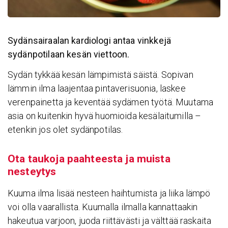
Sydänsairaalan kardiologi antaa vinkkejä
sydänpotilaan kesän viettoon.
Sydän tykkää kesän lämpimistä säistä. Sopivan
lämmin ilma laajentaa pintaverisuonia, laskee
verenpainetta ja keventää sydämen työtä. Muutama
asia on kuitenkin hyvä huomioida kesälaitumilla –
etenkin jos olet sydänpotilas.
Ota taukoja paah­teesta ja muista
nesteytys
Kuuma ilma lisää nesteen haihtumista ja liika lämpö
voi olla vaarallista. Kuumalla ilmalla kannattaakin
hakeutua varjoon, juoda riittävästi ja välttää raskaita