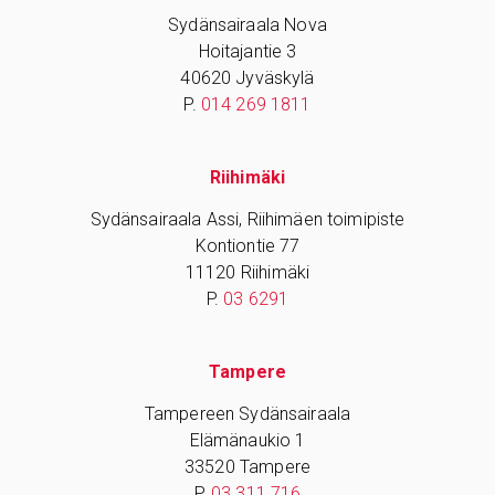
Sydänsairaala Nova
Hoitajantie 3
40620 Jyväskylä
P.
014 269 1811
Riihimäki
Sydänsairaala Assi, Riihimäen toimipiste
Kontiontie 77
11120 Riihimäki
P.
03 6291
Tampere
Tampereen Sydänsairaala
Elämänaukio 1
33520 Tampere
P.
03 311 716