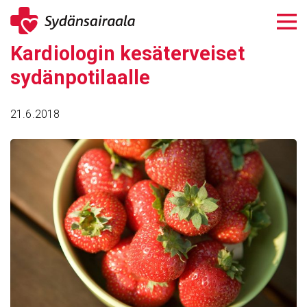
Siirry
sisältöön
Kardio­login kesä­ter­veiset
sydän­po­ti­laalle
21.6.2018