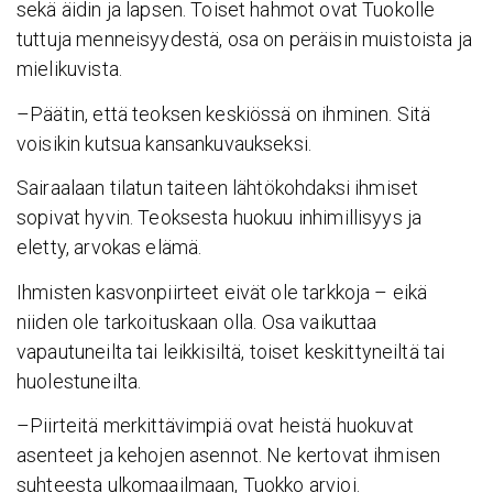
sekä äidin ja lapsen. Toiset hahmot ovat Tuokolle
tuttuja menneisyydestä, osa on peräisin muistoista ja
mielikuvista.
–Päätin, että teoksen keskiössä on ihminen. Sitä
voisikin kutsua kansankuvaukseksi.
Sairaalaan tilatun taiteen lähtökohdaksi ihmiset
sopivat hyvin. Teoksesta huokuu inhimillisyys ja
eletty, arvokas elämä.
Ihmisten kasvonpiirteet eivät ole tarkkoja – eikä
niiden ole tarkoituskaan olla. Osa vaikuttaa
vapautuneilta tai leikkisiltä, toiset keskittyneiltä tai
huolestuneilta.
–Piirteitä merkittävimpiä ovat heistä huokuvat
asenteet ja kehojen asennot. Ne kertovat ihmisen
suhteesta ulkomaailmaan, Tuokko arvioi.