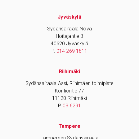
Jyväskylä
Sydänsairaala Nova
Hoitajantie 3
40620 Jyväskylä
P.
014 269 1811
Riihimäki
Sydänsairaala Assi, Riihimäen toimipiste
Kontiontie 77
11120 Riihimäki
P.
03 6291
Tampere
Tampereen Sydänsairaala