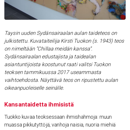
Taysin uuden Sydänsairaalan aulan taideteos on
julkistettu. Kuvataiteilija Kirsti Tuokon (s. 1943) teos
on nimeltään ”Chillaa meidän kanssa”.
Sydänsairaalan edustajista ja taidealan
asiantuntijoista koostunut raati valitsi Tuokon
teoksen tammikuussa 2017 useammasta
vaihtoehdosta. Näyttävä teos on ripustettu aulan
oikeanpuoleiselle seinälle.
Kansan­tai­detta ihmi­sistä
Tuokko kuvaa teoksessaan ihmishahmoja: muun
muassa pikkutyttöjä, vanhoja naisia, nuoria miehiä