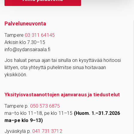
Palve­lu­neu­vonta
Tampere
03 311 64145
Arkisin klo 7.30–15
info@sydansairaala.fi
Jos haluat perua ajan tai sinulla on kysyttävää hoitoosi
liittyen, ota yhteyttä puhelimitse sinua hoitavaan
yksikköön.
Yksityisvastaanottojen ajanvaraus ja tiedustelut
Tampere p.
050 573 6875
ma–to klo 11–18, pe klo 11–15
(Huom. 1.–31.7.2026
ma–pe klo 9–13)
Jyväskylä p.
041 731 3712