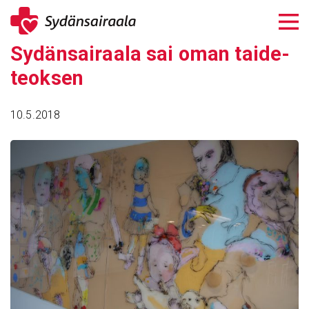
Siirry
sisältöön
Sydän­sai­raala sai oman taide­
teoksen
10.5.2018