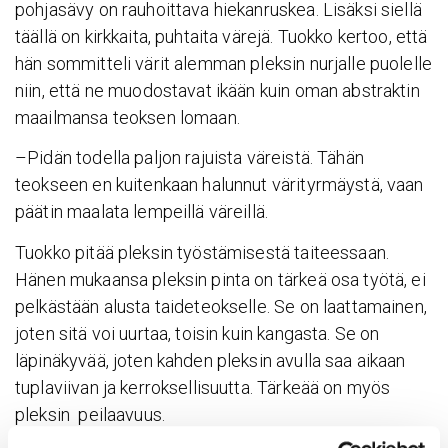
pohjasävy on rauhoittava hiekanruskea. Lisäksi siellä
täällä on kirkkaita, puhtaita värejä. Tuokko kertoo, että
hän sommitteli värit alemman pleksin nurjalle puolelle
niin, että ne muodostavat ikään kuin oman abstraktin
maailmansa teoksen lomaan.
–Pidän todella paljon rajuista väreistä. Tähän
teokseen en kuitenkaan halunnut värityrmäystä, vaan
päätin maalata lempeillä väreillä.
Tuokko pitää pleksin työstämisestä taiteessaan.
Hänen mukaansa pleksin pinta on tärkeä osa työtä, ei
pelkästään alusta taideteokselle. Se on laattamainen,
joten sitä voi uurtaa, toisin kuin kangasta. Se on
läpinäkyvää, joten kahden pleksin avulla saa aikaan
tuplaviivan ja kerroksellisuutta. Tärkeää on myös
pleksin peilaavuus.