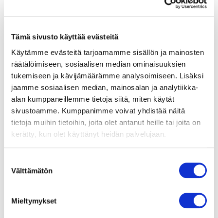
–Teos peilaa aina sen hetken ja tilan, kun sitä
katsotaan ja tutkitaan. Katsoja voi nähdä itsensä
kuvaamieni ihmisten joukossa.
Tämä sivusto käyttää evästeitä
Käytämme evästeitä tarjoamamme sisällön ja mainosten
räätälöimiseen, sosiaalisen median ominaisuuksien
tukemiseen ja kävijämäärämme analysoimiseen. Lisäksi
jaamme sosiaalisen median, mainosalan ja analytiikka-
alan kumppaneillemme tietoja siitä, miten käytät
sivustoamme. Kumppanimme voivat yhdistää näitä
tietoja muihin tietoihin, joita olet antanut heille tai joita on
kerätty, kun olet käyttänyt heidän palvelujaan.
Suostumuksen
Välttämätön
valinta
Mieltymykset
Kirsti Tuokon Chillaa meidän kanssa -taideteoksessa