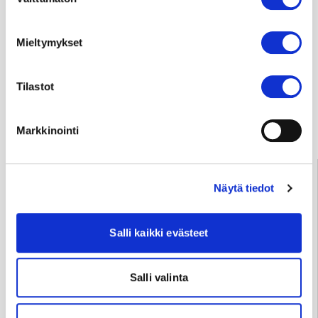
valinta
Mieltymykset
Usein kysyttyä
Tilastot
Anna palautetta
Markkinointi
Palve­lu­neu­vonta
Näytä tiedot
Tampere
03 311 64145
Arkisin klo 7.30–15
info@sydansairaala.fi
Salli kaikki evästeet
Jos haluat perua ajan tai sinulla on kysyttävää hoitoosi
liittyen, ota yhteyttä puhelimitse sinua hoitavaan
Salli valinta
yksikköön.