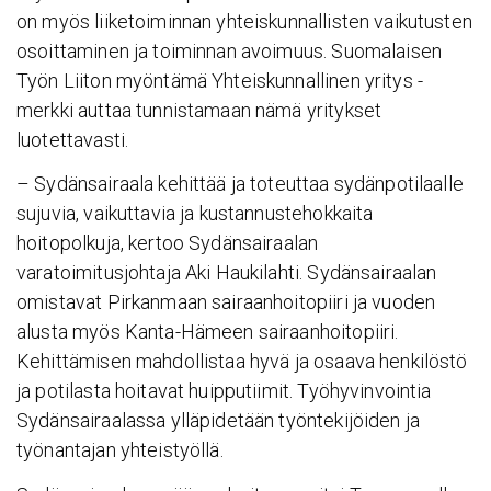
on myös liiketoiminnan yhteiskunnallisten vaikutusten
osoittaminen ja toiminnan avoimuus. Suomalaisen
Työn Liiton myöntämä Yhteiskunnallinen yritys -
merkki auttaa tunnistamaan nämä yritykset
luotettavasti.
– Sydänsairaala kehittää ja toteuttaa sydänpotilaalle
sujuvia, vaikuttavia ja kustannustehokkaita
hoitopolkuja, kertoo Sydänsairaalan
varatoimitusjohtaja Aki Haukilahti. Sydänsairaalan
omistavat Pirkanmaan sairaanhoitopiiri ja vuoden
alusta myös Kanta-Hämeen sairaanhoitopiiri.
Kehittämisen mahdollistaa hyvä ja osaava henkilöstö
ja potilasta hoitavat huipputiimit. Työhyvinvointia
Sydänsairaalassa ylläpidetään työntekijöiden ja
työnantajan yhteistyöllä.