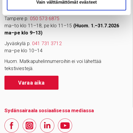
Vain välttämättömät evästeet
Yksityisvastaanottojen ajanvaraus ja tiedustelut
Tampere p.
050 573 6875
ma–to klo 11–18, pe klo 11–15
(Huom. 1.–31.7.2026
ma–pe klo 9–13)
Jyväskylä p.
041 731 3712
ma–pe klo 10–14
Huom. Matkapuhelinnumeroihin ei voi lähettää
tekstiviestejä.
Varaa aika
Sydänsairaala sosiaalisessa mediassa