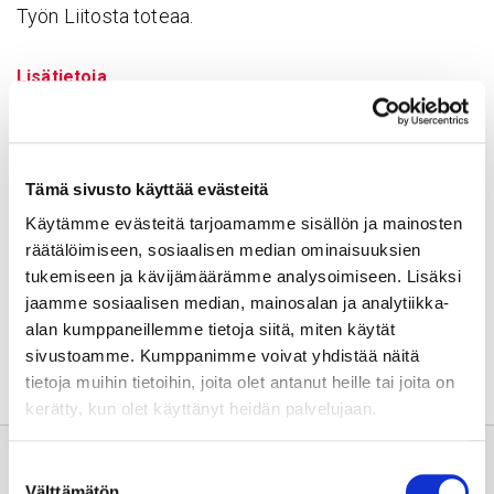
Työn Liitosta toteaa.
Lisätietoja
Aki Haukilahti, varatoimitusjohtaja, Sydänsairaala, p.
050 526 5466, aki.haukilahti@sydansairaala.fi
Tämä sivusto käyttää evästeitä
Niina Ollikka, brand manager, Suomalaisen Työn Liitto,
p. 040 674 8773, niina.ollikka@suomalainentyo.fi
Käytämme evästeitä tarjoamamme sisällön ja mainosten
räätälöimiseen, sosiaalisen median ominaisuuksien
tukemiseen ja kävijämäärämme analysoimiseen. Lisäksi
Jaa sivu:
jaamme sosiaalisen median, mainosalan ja analytiikka-
alan kumppaneillemme tietoja siitä, miten käytät
sivustoamme. Kumppanimme voivat yhdistää näitä
tietoja muihin tietoihin, joita olet antanut heille tai joita on
kerätty, kun olet käyttänyt heidän palvelujaan.
Suostumuksen
Välttämätön