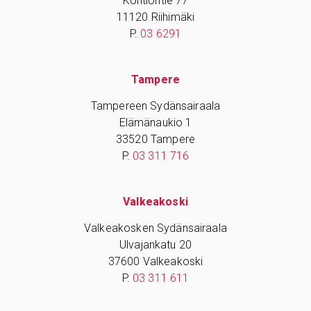
Kontiontie 77
11120 Riihimäki
P.
03 6291
Tampere
Tampereen Sydänsairaala
Elämänaukio 1
33520 Tampere
P.
03 311 716
Valkeakoski
Valkeakosken Sydänsairaala
Ulvajankatu 20
37600 Valkeakoski
P.
03 311 611