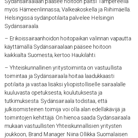
Sydänsairaalaan pääsee hoitoon paitsi Tampereella
myös Hämeenlinnassa, Valkeakoskella ja Riihimäellä.
Helsingissä sydänpotilaita palvelee Helsingin
Sydänsairaala.
– Erikoissairaanhoidon hoitopaikan valinnan vapautta
käyttämällä Sydänsairaalaan pääsee hoitoon
kaikkialta Suomesta, kertoo Haukilahti.
– Yhteiskunnallinen yritystoiminta on vastuullista
toimintaa ja Sydänsairaala hoitaa laadukkaasti
potilaita ja vastaa lisäksi yliopistolliselle sairaalalle
kuuluvasta opetuksesta, koulutuksesta ja
tutkimuksesta. Sydänsairaala todistaa, että
julkisomisteinen toimija voi olla alan edelläkävijä ja
toimintojen kehittäjä. On hienoa saada Sydänsairaala
mukaan vastuullisten Yhteiskunnallisien yritysten
joukkoon, Brand Manager Niina Ollikka Suomalaisen