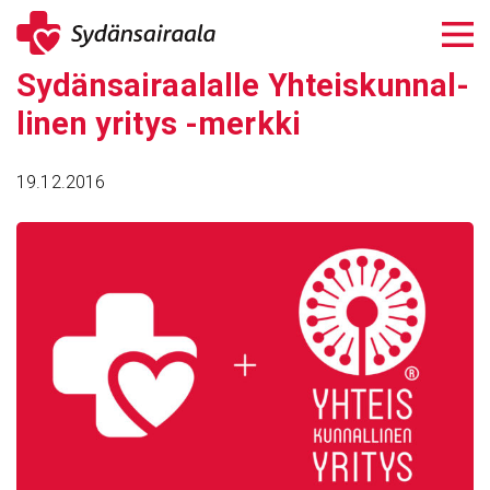
Siirry
sisältöön
Sydän­sai­raa­lalle Yhteis­kun­nal­
linen yritys -merkki
19.12.2016