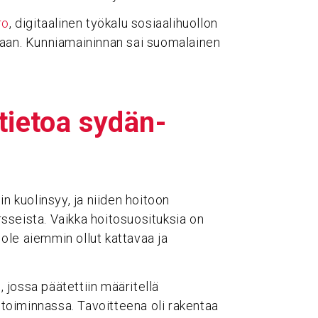
ro
, digitaalinen työkalu sosiaalihuollon
taan. Kunniamaininnan sai suomalainen
 tietoa sydän­
n kuolinsyy, ja niiden hoitoon
sseista. Vaikka hoitosuosituksia on
i ole aiemmin ollut kattavaa ja
jossa päätettiin määritellä
toiminnassa. Tavoitteena oli rakentaa