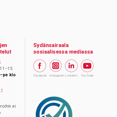
jen
Sydänsairaala
telut
sosiaalisessa mediassa
5
 11–15
–pe klo
Facebook
Instagram
LinkedIn
YouTube
12
oihin ei
.