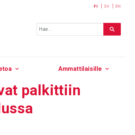
FI
SV
EN
Haku:
etoa
Ammattilaisille
vat palkit­tiin
­lussa