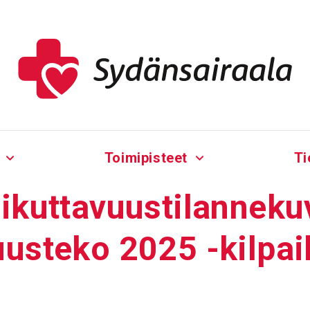
Toimipisteet
Ti
ut­ta­vuus­ti­lan­ne­ku
uus­teko 2025 -kilpai