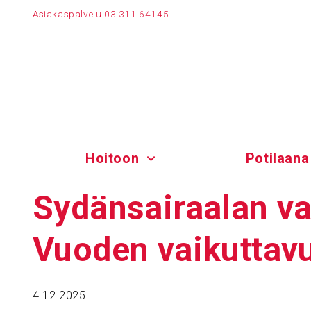
Siirry
Asiakaspalvelu
03 311 64145
sisältöön
Hoitoon
Potilaana
Sydän­sai­raalan vaik
Vuoden vaikut­ta­v
4.12.2025