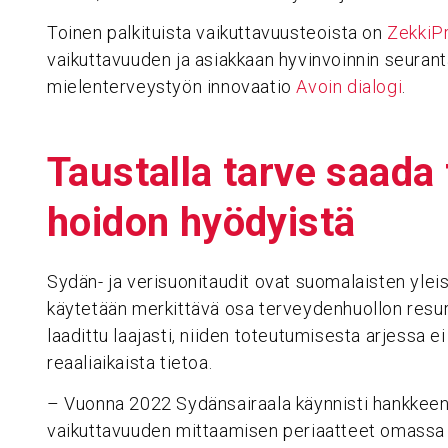
Toinen palkituista vaikuttavuusteoista on
ZekkiP
vaikuttavuuden ja asiakkaan hyvinvoinnin seuran
mielenterveystyön innovaatio
Avoin dialogi
.
Taus­talla tarve saada
hoidon hyödyistä
Sydän- ja verisuonitaudit ovat suomalaisten yleisi
käytetään merkittävä osa terveydenhuollon resur
laadittu laajasti, niiden toteutumisesta arjessa e
reaaliaikaista tietoa.
– Vuonna 2022 Sydänsairaala käynnisti hankkeen, 
vaikuttavuuden mittaamisen periaatteet omassa 