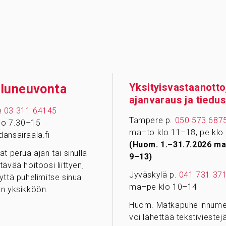
Yksityisvastaanotto
­lu­neu­vonta
ajanvaraus ja tiedus
e
03 311 64145
Tampere p.
050 573 687
klo 7.30–15
ma–to klo 11–18, pe klo
ansairaala.fi
(Huom. 1.–31.7.2026 ma
at perua ajan tai sinulla
9–13)
tävää hoitoosi liittyen,
Jyväskylä p.
041 731 37
yttä puhelimitse sinua
ma–pe klo 10–14
n yksikköön.
Huom. Matkapuhelinnumer
voi lähettää tekstiviestejä