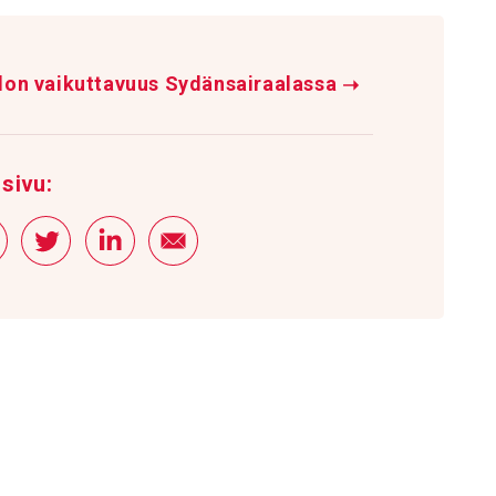
don vaikuttavuus Sydänsairaalassa
➝
sivu: