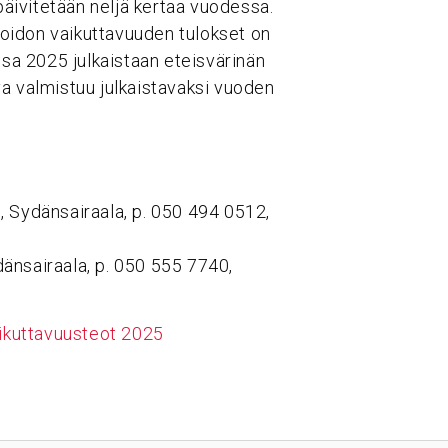
 päivitetään neljä kertaa vuodessa.
oidon vaikuttavuuden tulokset on
ssa 2025 julkaistaan eteisvärinän
a valmistuu julkaistavaksi vuoden
ri, Sydänsairaala, p. 050 494 0512,
ydänsairaala, p. 050 555 7740,
aikuttavuusteot 2025