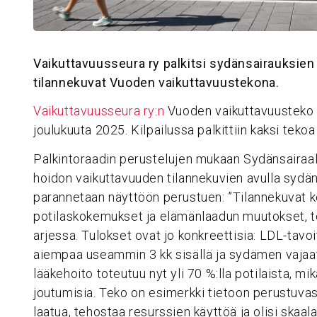
Vaikuttavuusseura ry palkitsi sydänsairauksien
tilannekuvat Vuoden vaikuttavuustekona.
Vaikuttavuusseura ry:n
Vuoden vaikuttavuusteko -p
joulukuuta 2025. Kilpailussa palkittiin kaksi tekoa
Palkintoraadin perustelujen mukaan Sydänsairaala
hoidon vaikuttavuuden tilannekuvien avulla sydän
parannetaan näyttöön perustuen: ”Tilannekuvat kok
potilaskokemukset ja elämänlaadun muutokset, 
arjessa. Tulokset ovat jo konkreettisia: LDL-tavo
aiempaa useammin 3 kk sisällä ja sydämen vajaa
lääkehoito toteutuu nyt yli 70 %:lla potilaista, m
joutumisia. Teko on esimerkki tietoon perustuvas
laatua, tehostaa resurssien käyttöä ja olisi skaa