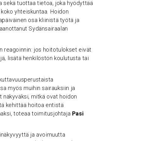
 sekä tuottaa tietoa, joka hyödyttää
ja koko yhteiskuntaa. Hoidon
päiväinen osa kliinistä työtä ja
taanottanut Sydänsairaalan
 reagoinnin: jos hoitotulokset eivät
, lisätä henkilöstön koulutusta tai
ikuttavuusperustaista
ssa myös muihin sairauksiin ja
t näkyväksi, mitkä ovat hoidon
itä kehittää hoitoa entistä
ksi, toteaa toimitusjohtaja
Pasi
inäkyvyyttä ja avoimuutta