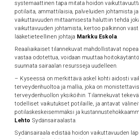
systemaattinen tapa mitata hoidon vaikuttavuutta
potilaita, ammattilaisia, palveluiden johtamista 
vaikuttavuuden mittaamisesta haluttiin tehdä joka
vaikuttavuuden johtamista, kertoo palkinnon vas
lääketieteellinen johtaja
Markku Eskola
.
Reaaliaikaiset tilannekuvat mahdollistavat nopean
vastaa odotettua, voidaan muuttaa hoitokäytäntöjä
suunnata sairaalan resursseja uudelleen.
– Kyseessä on merkittävä askel kohti aidosti va
terveydenhuoltoa ja mallia, joka on monistettavi
terveydenhuollon yksiköihin. Tilannekuvat tekevä
todelliset vaikutukset potilaille, ja antavat väline
potilaskeskeisemmäksi ja kustannustehokkaamma
Lehto
Sydänsairaalasta.
Sydänsairaala edistää hoidon vaikuttavuuden läp