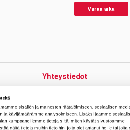
Varaa aika
Yhteys­tiedot
äskylä
Riihimäki
Tamp
teitä
iraala Nova
Sydänsairaala Assi,
Tampe
mamme sisällön ja mainosten räätälöimiseen, sosiaalisen medi
jantie 3
Riihimäen toimipiste
Sydänsa
n ja kävijämäärämme analysoimiseen. Lisäksi jaamme sosiaali
Jyväskylä
Kontiontie 77
Elämäna
alan kumppaneillemme tietoja siitä, miten käytät sivustoamme.
 269 1811
11120 Riihimäki
33520 T
näitä tietoja muihin tietoihin, joita olet antanut heille tai joita 