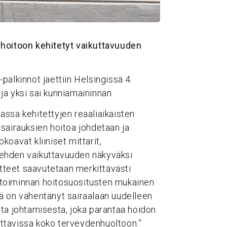
 hoitoon kehitetyt vaikuttavuuden
alkinnot jaettiin Helsingissä 4.
 ja yksi sai kunniamaininnan.
ssa kehitettyjen reaaliaikaisten
sairauksien hoitoa johdetaan ja
oavat kliiniset mittarit,
tehden vaikuttavuuden näkyväksi
itteet saavutetaan merkittävästi
toiminnan hoitosuositusten mukainen
ikä on vähentänyt sairaalaan uudelleen
ta johtamisesta, joka parantaa hoidon
lattavissa koko terveydenhuoltoon.”