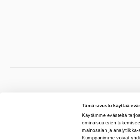
Hämeenlinna
Jyv
Tämä sivusto käyttää eväs
Sydänsairaala Assi
Sydänsa
Käytämme evästeitä tarjoa
Sairaalakatu 3B
Hoita
ominaisuuksien tukemisee
13530 Hämeenlinna
40620 
mainosalan ja analytiikka-
P.
03 6291
P.
014
Kumppanimme voivat yhdistää 