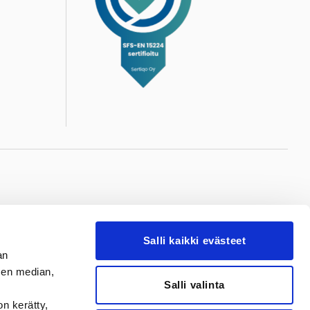
ere
Valkeakoski
Salli kaikki evästeet
reen
Valkeakosken
an
iraala
Sydänsairaala
sen median,
Salli valinta
ukio 1
Ulvajankatu 20
ampere
37600 Valkeakoski
on kerätty,