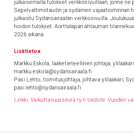
julkaisemalla tulokset verkkosivuillaan, jonne ne
Sepelvaltimotaudin ja sydämen vajaatoiminnan h
julkaistu Sydänsairaalan verkkosivuilla. Joulukuu
hoidon tulokset. Aorttaläpän ahtauman tilannekuv
2026 aikana.
Lisätietoa
Markku Eskola, lääketieteellinen johtaja, ylilääkä
markku.eskola@sydansairaala.fi
Pasi Lehto, toimitusjohtaja, johtava ylilääkäri, S
pasi.lehto@sydansairaala.fi
Linkki: Vaikuttavuusseura ry:n tiedote: Vuoden v