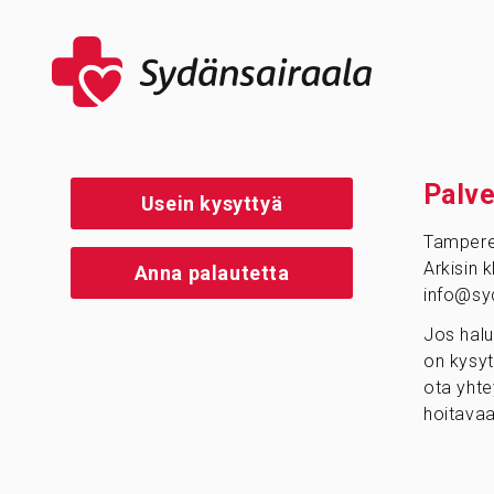
Palve
Usein kysyttyä
Tamper
Arkisin 
Anna palautetta
info@syd
Jos halu
on kysyt
ota yhte
hoitavaa