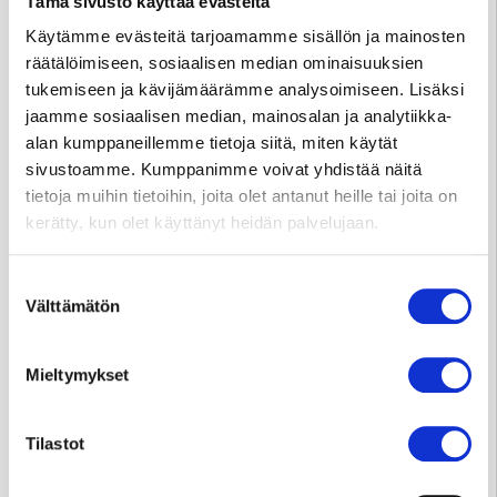
Tämä sivusto käyttää evästeitä
info@sydansairaala.fi
Käytämme evästeitä tarjoamamme sisällön ja mainosten
Jos haluat perua ajan tai sinulla on kysyttävää hoitoosi
räätälöimiseen, sosiaalisen median ominaisuuksien
liittyen, ota yhteyttä puhelimitse sinua hoitavaan
tukemiseen ja kävijämäärämme analysoimiseen. Lisäksi
yksikköön.
jaamme sosiaalisen median, mainosalan ja analytiikka-
alan kumppaneillemme tietoja siitä, miten käytät
sivustoamme. Kumppanimme voivat yhdistää näitä
Yksityisvastaanottojen ajanvaraus ja tiedustelut
tietoja muihin tietoihin, joita olet antanut heille tai joita on
kerätty, kun olet käyttänyt heidän palvelujaan.
Tampere p.
050 573 6875
ma–to klo 11–18, pe klo 11–15
(Huom. 1.–31.7.2026
ma–pe klo 9–13)
Suostumuksen
Välttämätön
valinta
Jyväskylä p.
041 731 3712
ma–pe klo 10–14
Mieltymykset
Huom. Matkapuhelinnumeroihin ei voi lähettää
tekstiviestejä.
Tilastot
Varaa aika