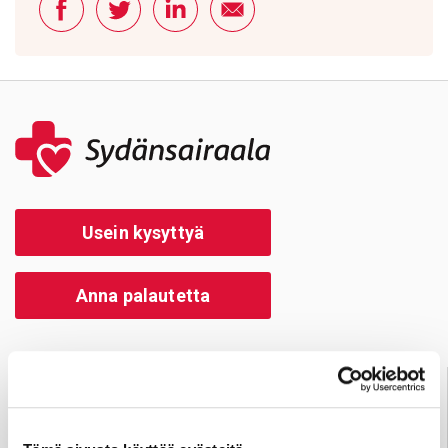
Usein kysyttyä
Anna palautetta
Palve­lu­neu­vonta
Tampere
03 311 64145
Arkisin klo 7.30–15