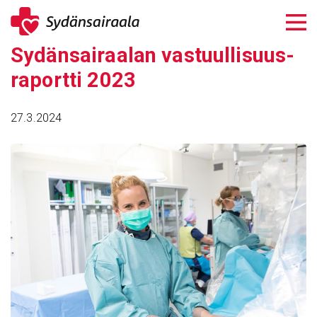
Siirry
sisältöön
Sydän­sai­raalan vastuul­li­suus­
ra­portti 2023
27.3.2024