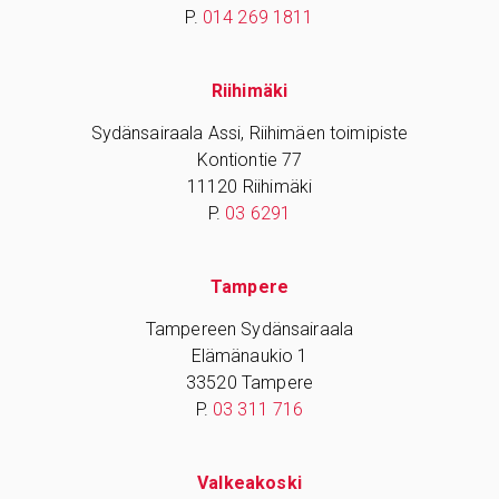
P.
014 269 1811
Riihimäki
Sydänsairaala Assi, Riihimäen toimipiste
Kontiontie 77
11120 Riihimäki
P.
03 6291
Tampere
Tampereen Sydänsairaala
Elämänaukio 1
33520 Tampere
P.
03 311 716
Valkeakoski