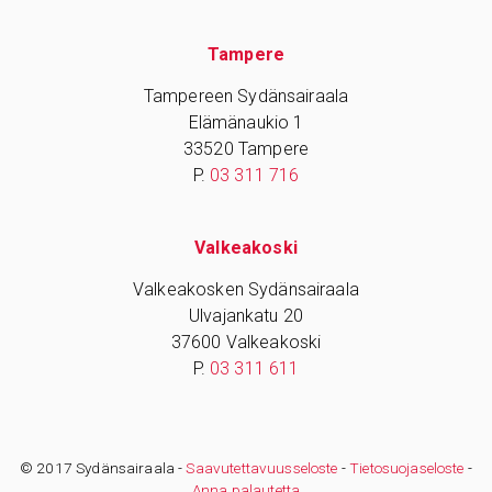
Tampere
Tampereen Sydänsairaala
Elämänaukio 1
33520 Tampere
P.
03 311 716
Valkeakoski
Valkeakosken Sydänsairaala
Ulvajankatu 20
37600 Valkeakoski
P.
03 311 611
© 2017 Sydänsairaala -
Saavutettavuusseloste
-
Tietosuojaseloste
-
Anna palautetta