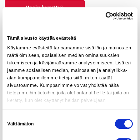
Usein kysyttyä
Anna palautetta
Tämä sivusto käyttää evästeitä
Käytämme evästeitä tarjoamamme sisällön ja mainosten
Palve­lu­neu­vonta
räätälöimiseen, sosiaalisen median ominaisuuksien
tukemiseen ja kävijämäärämme analysoimiseen. Lisäksi
Tampere
03 311 64145
jaamme sosiaalisen median, mainosalan ja analytiikka-
Arkisin klo 7.30–15
alan kumppaneillemme tietoja siitä, miten käytät
info@sydansairaala.fi
sivustoamme. Kumppanimme voivat yhdistää näitä
Jos haluat perua ajan tai sinulla on kysyttävää hoitoosi
tietoja muihin tietoihin, joita olet antanut heille tai joita on
liittyen, ota yhteyttä puhelimitse sinua hoitavaan
kerätty, kun olet käyttänyt heidän palvelujaan.
yksikköön.
Suostumuksen
Välttämätön
valinta
Yksityisvastaanottojen ajanvaraus ja tiedustelut
Tampere p.
050 573 6875