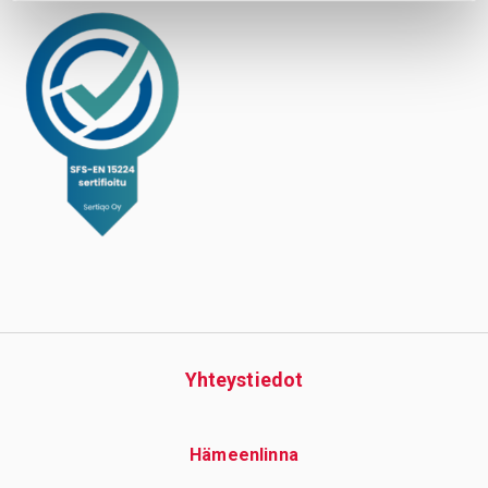
Yhteys­tiedot
Hämeenlinna