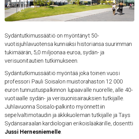
Sydäntutkimussäätiö on myöntänyt 50-
vuotisjuhlavuotensa kunniaksi historiansa suurimman
tukimäärän, 5,0 miljoonaa euroa, sydän- ja
verisuonitautien tutkimukseen.
Sydäntutkimussäätiö myöntää joka toinen vuosi
professori Pauli Soisalon muistorahaston 12 000
euron tunnustuspalkinnon lupaavalle nuorelle, alle 40-
vuotiaalle sydän- ja verisuonisairauksien tutkijalle.
Juhlavuonna Soisalo-palkinto myönnettiin
sepelvaltimotaudin ja äkkikuoleman tutkijalle ja Tays
Sydänsairaalan kardiologian erikoislääkärille, dosentti
Jussi Hernesniemelle
.