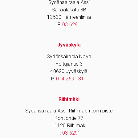
Sydänsairaala Assi
Sairaalakatu 3B
13530 Hämeenlinna
P.
03 6291
Jyväskylä
Sydänsairaala Nova
Hoitajantie 3
40620 Jyväskylä
P.
014 269 1811
Riihimäki
Sydänsairaala Assi, Riihimäen toimipiste
Kontiontie 77
11120 Riihimäki
P.
03 6291