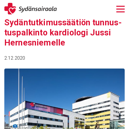
Siirry
sisältöön
Sydän­tut­ki­mus­sää­tiön tunnus­
tus­pal­kinto kardio­logi Jussi
Hernes­nie­melle
2.12.2020