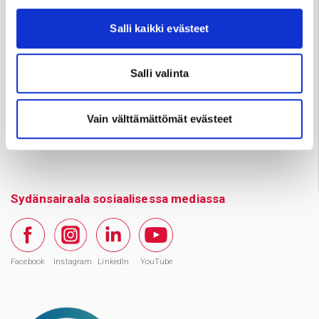
ma–pe klo 9–13)
Salli kaikki evästeet
Jyväskylä p.
041 731 3712
ma–pe klo 10–14
Salli valinta
Huom. Matkapuhelinnumeroihin ei voi lähettää
tekstiviestejä.
Vain välttämättömät evästeet
Varaa aika
Sydänsairaala sosiaalisessa mediassa
Facebook
Instagram
LinkedIn
YouTube