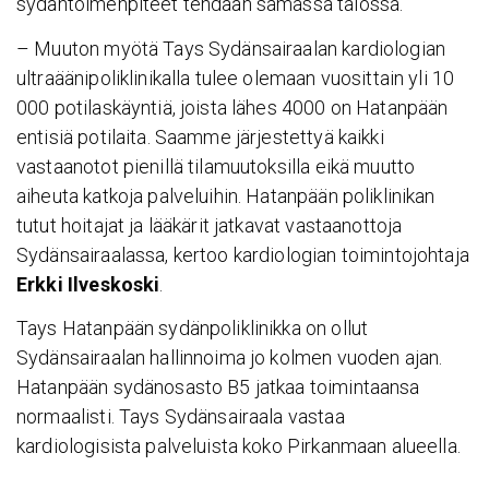
sydäntoimenpiteet tehdään samassa talossa.
– Muuton myötä Tays Sydänsairaalan kardiologian
ultraäänipoliklinikalla tulee olemaan vuosittain yli 10
000 potilaskäyntiä, joista lähes 4000 on Hatanpään
entisiä potilaita. Saamme järjestettyä kaikki
vastaanotot pienillä tilamuutoksilla eikä muutto
aiheuta katkoja palveluihin. Hatanpään poliklinikan
tutut hoitajat ja lääkärit jatkavat vastaanottoja
Sydänsairaalassa, kertoo kardiologian toimintojohtaja
Erkki Ilveskoski
.
Tays Hatanpään sydänpoliklinikka on ollut
Sydänsairaalan hallinnoima jo kolmen vuoden ajan.
Hatanpään sydänosasto B5 jatkaa toimintaansa
normaalisti. Tays Sydänsairaala vastaa
kardiologisista palveluista koko Pirkanmaan alueella.