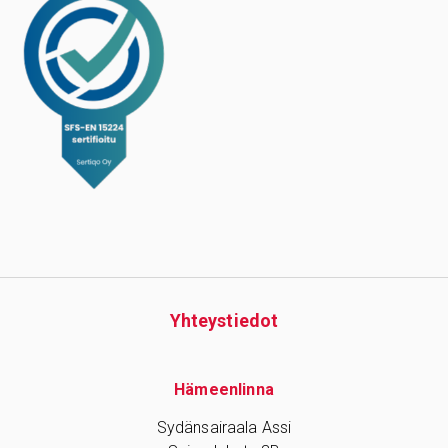
Yhteys­tiedot
Hämeenlinna
Sydänsairaala Assi