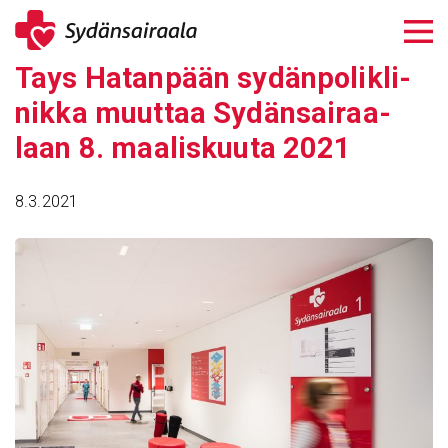
Siirry
sisältöön
Tays Hatan­pään sydän­po­likli­
nikka muuttaa Sydän­sai­raa­
laan 8. maalis­kuuta 2021
8.3.2021