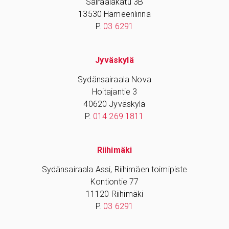
Sairaalakatu 3B
13530 Hämeenlinna
P.
03 6291
Jyväskylä
Sydänsairaala Nova
Hoitajantie 3
40620 Jyväskylä
P.
014 269 1811
Riihimäki
Sydänsairaala Assi, Riihimäen toimipiste
Kontiontie 77
11120 Riihimäki
P.
03 6291