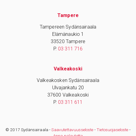
Tampere
Tampereen Sydänsairaala
Elämänaukio 1
33520 Tampere
P.
03 311 716
Valkeakoski
Valkeakosken Sydänsairaala
Ulvajankatu 20
37600 Valkeakoski
P.
03 311 611
© 2017 Sydänsairaala -
Saavutettavuusseloste
-
Tietosuojaseloste
-
Anna palautetta