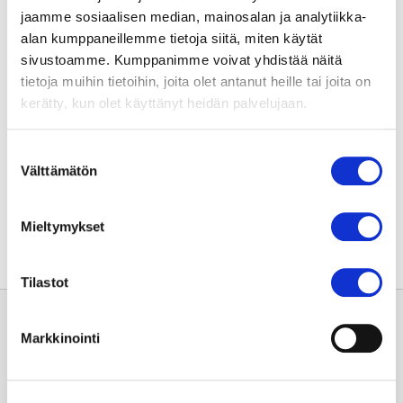
jaamme sosiaalisen median, mainosalan ja analytiikka-
Kuva on uuden toimenpidesalin avajaisista, jotka
alan kumppaneillemme tietoja siitä, miten käytät
järjestettiin henkilökunnalle 2.9.2022. Punaisen
sivustoamme. Kumppanimme voivat yhdistää näitä
nauhan leikkaaja arvottiin henkilökunnasta ja
tietoja muihin tietoihin, joita olet antanut heille tai joita on
arvonnan voitti kardiologi Petri Haataja (kuvassa
kerätty, kun olet käyttänyt heidän palvelujaan.
keskellä). Kuva: Markku Rantanen / Sydänsairaala.
Suostumuksen
Välttämätön
valinta
Jaa sivu:
Mieltymykset
Tilastot
Markkinointi