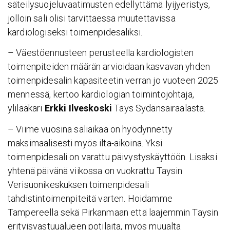
säteilysuojeluvaatimusten edellyttämä lyijyeristys,
jolloin sali olisi tarvittaessa muutettavissa
kardiologiseksi toimenpidesaliksi.
– Väestöennusteen perusteella kardiologisten
toimenpiteiden määrän arvioidaan kasvavan yhden
toimenpidesalin kapasiteetin verran jo vuoteen 2025
mennessä, kertoo kardiologian toimintojohtaja,
ylilääkäri
Erkki Ilveskoski
Tays Sydänsairaalasta.
– Viime vuosina saliaikaa on hyödynnetty
maksimaalisesti myös ilta-aikoina. Yksi
toimenpidesali on varattu päivystyskäyttöön. Lisäksi
yhtenä päivänä viikossa on vuokrattu Taysin
Verisuonikeskuksen toimenpidesali
tahdistintoimenpiteitä varten. Hoidamme
Tampereella sekä Pirkanmaan että laajemmin Taysin
erityisvastuualueen potilaita, myös muualta