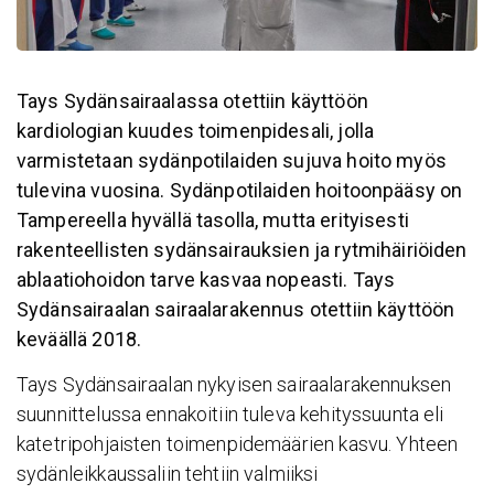
Tays Sydänsairaalassa otettiin käyttöön
kardiologian kuudes toimenpidesali, jolla
varmistetaan sydänpotilaiden sujuva hoito myös
tulevina vuosina. Sydänpotilaiden hoitoonpääsy on
Tampereella hyvällä tasolla, mutta erityisesti
rakenteellisten sydänsairauksien ja rytmihäiriöiden
ablaatiohoidon tarve kasvaa nopeasti. Tays
Sydänsairaalan sairaalarakennus otettiin käyttöön
keväällä 2018.
Tays Sydänsairaalan nykyisen sairaalarakennuksen
suunnittelussa ennakoitiin tuleva kehityssuunta eli
katetripohjaisten toimenpidemäärien kasvu. Yhteen
sydänleikkaussaliin tehtiin valmiiksi