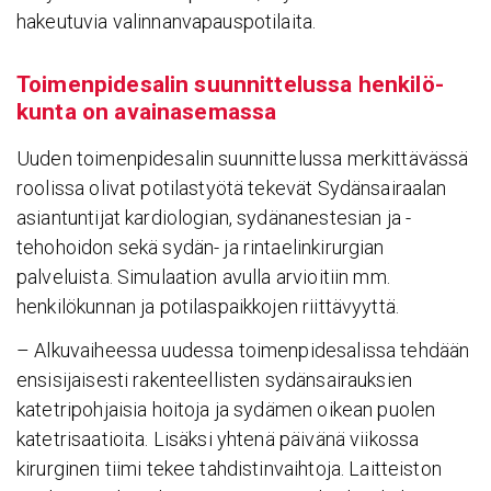
hakeutuvia valinnanvapauspotilaita.
Toimen­pi­de­salin suun­nit­te­lussa henki­lö­
kunta on avai­na­se­massa
Uuden toimenpidesalin suunnittelussa merkittävässä
roolissa olivat potilastyötä tekevät Sydänsairaalan
asiantuntijat kardiologian, sydänanestesian ja -
tehohoidon sekä sydän- ja rintaelinkirurgian
palveluista. Simulaation avulla arvioitiin mm.
henkilökunnan ja potilaspaikkojen riittävyyttä.
– Alkuvaiheessa uudessa toimenpidesalissa tehdään
ensisijaisesti rakenteellisten sydänsairauksien
katetripohjaisia hoitoja ja sydämen oikean puolen
katetrisaatioita. Lisäksi yhtenä päivänä viikossa
kirurginen tiimi tekee tahdistinvaihtoja. Laitteiston