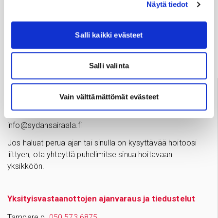
Näytä tiedot
Usein kysyttyä
Salli kaikki evästeet
Anna palautetta
Salli valinta
Palve­lu­neu­vonta
Vain välttämättömät evästeet
Tampere
03 311 64145
Arkisin klo 7.30–15
info@sydansairaala.fi
Jos haluat perua ajan tai sinulla on kysyttävää hoitoosi
liittyen, ota yhteyttä puhelimitse sinua hoitavaan
yksikköön.
Yksityisvastaanottojen ajanvaraus ja tiedustelut
Tampere p.
050 573 6875