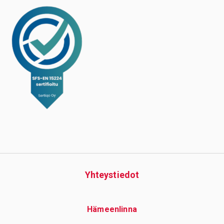
Yhteys­tiedot
Hämeenlinna