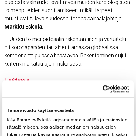
puolesta valmiudet ovat myös muiden kardiologisten
toimenpiteiden suorittamiseen, mikäli tarpeet
muuttuvat tulevaisuudessa, toteaa sairaalajohtaja
Markku Eskola
.
– Uuden toimenpidesalin rakentaminen ja varustelu
oli koronapandemian aiheuttamassa globaalissa
komponenttipulassa haastavaa. Rakentaminen sujui
kuitenkin aikataulujen mukaisesti.
Lisätietoja
Erkki Ilveskoski, kardiologian toimintojohtaja,
ylilääkäri, Tays Sydänsairaala, p. 03 311 69485,
erkki.ilveskoski@sydansairaala.fi
Tämä sivusto käyttää evästeitä
Markku Eskola, sairaalajohtaja, ylilääkäri, Tays
Käytämme evästeitä tarjoamamme sisällön ja mainosten
Sydänsairaala, p. 03 311 66080,
räätälöimiseen, sosiaalisen median ominaisuuksien
markku.eskola@sydansairaala.fi
tukemiseen ja kävijämäärämme analysoimiseen. Lisäksi