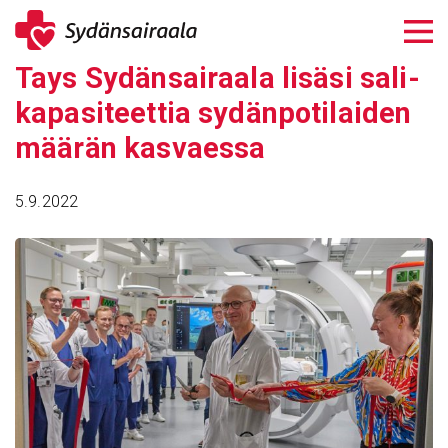
Siirry
sisältöön
Tays Sydän­sai­raala lisäsi sali­
ka­pa­si­teettia sydän­po­ti­laiden
määrän kasvaessa
5.9.2022